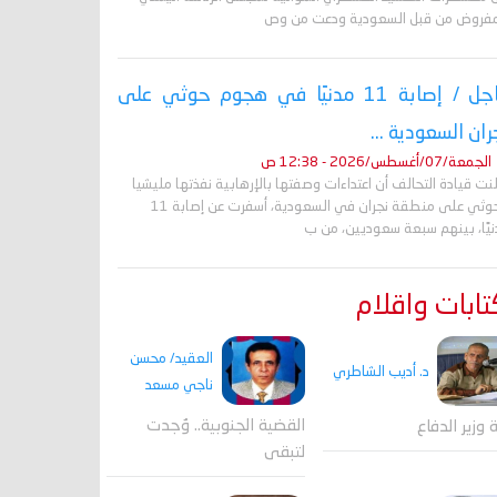
مفروض من قبل السعودية ودعت من وص
عاجل / إصابة 11 مدنيًا في هجوم حوثي على
ران السعودية ...
الجمعة/07/أغسطس/2026 - 12:38 ص
نت قيادة التحالف أن اعتداءات وصفتها بالإرهابية نفذتها مليشيا
الحوثي على منطقة نجران في السعودية، أسفرت عن إصابة 11
نيًا، بينهم سبعة سعوديين، من ب
ابات واقلام
العقيد/ محسن
د. أديب الشاطري
ناجي مسعد
القضية الجنوبية.. وُجدت
ة وزير الدفاع
لتبقى