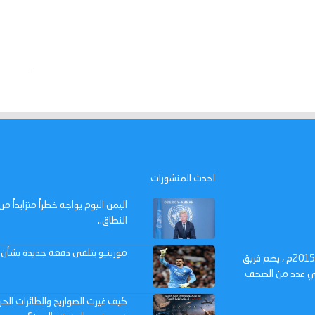
احدث المنشورات
اليمن اليوم يواجه خطراً متزايداً 
النطاق..
مورينيو يتلقى دفعة جديدة بشأن ع
عدن تايم - صحيفة الكترونية تأسست في مدينة عدن في 14 أكتوبر 2015م ، يضم فريق
 في عدد من الصحف
كيف غيرت الصواريخ والطائرات الحر