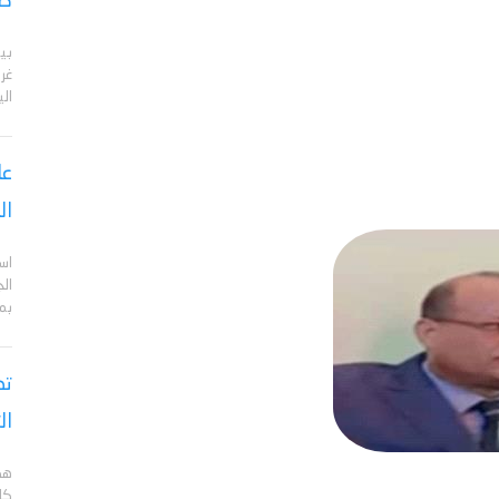
صر
بي
الي
عا
ال
اس
ال
بم
تص
ال
هد
كل