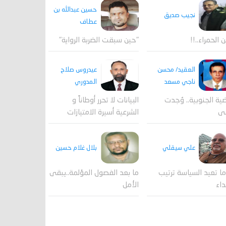
حسين عبدالله بن
نجيب صديق
عطاف
ن الحمراء..!!
"حين سبقت الضربة الرواية"
العقيد/ محسن
عيدروس صلاح
ناجي مسعد
المدوري
ية الجنوبية.. وُجدت
البيانات لا تحرر أوطاناً و
قى
الشرعية أسيرة الامتيازات
علي سيقلي
بلال غلام حسين
ا تعيد السياسة ترتيب
ما بعد الفصول المؤلمة..يبقى
داء
الأمل