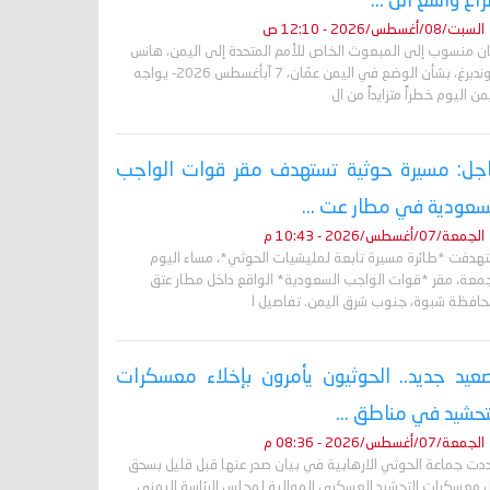
اع واسع الن ...
السبت/08/أغسطس/2026 - 12:10 ص
ان منسوب إلى المبعوث الخاص للأمم المتحدة إلى اليمن، هانس
غروندبرغ، بشأن الوضع في اليمن عمّان، 7 آبأغسطس 2026- يواجه
من اليوم خطراً متزايداً من ال
جل: مسيرة حوثية تستهدف مقر قوات الواجب
سعودية في مطار عت ...
الجمعة/07/أغسطس/2026 - 10:43 م
تهدفت *طائرة مسيرة تابعة لمليشيات الحوثي*، مساء اليوم
جمعة، مقر *قوات الواجب السعودية* الواقع داخل مطار عتق
حافظة شبوة، جنوب شرق اليمن. تفاصيل ا
عيد جديد.. الحوثيون يأمرون بإخلاء معسكرات
تحشيد في مناطق ...
الجمعة/07/أغسطس/2026 - 08:36 م
دت جماعة الحوثي الارهابية في بيان صدر عنها قبل قليل بسحق
 معسكرات التحشيد العسكري الموالية لمجلس الرئاسة اليمني