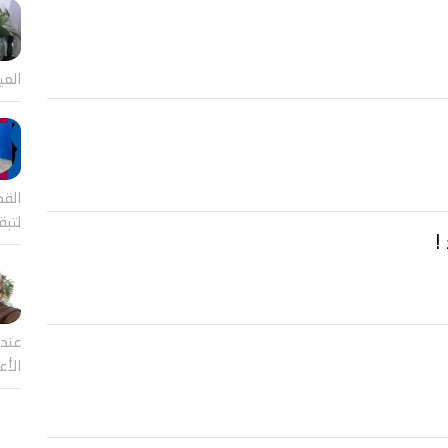
العي
القض
لتب
!
عندم
الأع