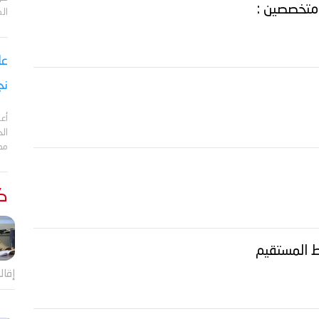
 متخصصين :
ال
نج
أعل
مد
كت
 المستقيم
إقال