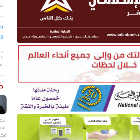
بم
تص
ال
هد
كل
ال
كت
التخ
العقل
فكي