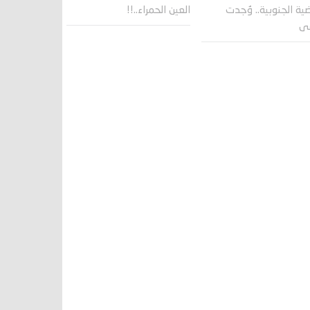
ية الجنوبية.. وُجدت
العين الحمراء..!!
قى