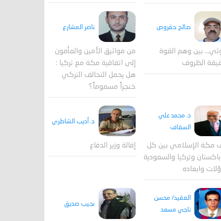
صالح حقروص
ناصر المشارع
ثي... بين وهم القوة
من مواثيق الأمين والمأمون
يقة الظروف
إلى اتفاقية مكة مع تركيا :
هل يحمل التحالف التركي
خنجراً مسموماً؟
د. محمد علي
د. أديب الشاطري
السقاف
 مكة الإسلامي بين كل
إقالة وزير الدفاع
اكستان وتركيا والسعودية
لات وابعاده
العقيد/ محسن
نجيب صديق
ناجي مسعد