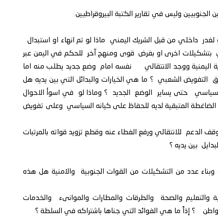
لجنوبيين وليس في تقارير الكتبة البيروقراطيين
 لغدر داخلي من قبل الشريك اليمني ماذا لو تم انهاء او استبدال
الي بتشكيلات اخرى او بفرض قوى ومنهج آخر للحكم في اليمن عبر
رية اليمنية ووجد الانتقالي نفسه امام وضع جديد يطلب منه اما
 التفويض الشعبي ؟ ما هي الخيارات والبدائل التي بين يديه هل
سياسي حتى يساير الوضع الجديد ؟ وماذا لو في اسوأ الاحوال
الضاغطة المتبقية لديه للحفاظ على كيانه السياسي وعلى تفويض
 الدعم للانتقالي ورفع الغطاء عنه وقطع تزويد قواته بالمرتبات
دايل بين يديه ؟
وبناء عدد من التشكيلات من القوات الجنوبية والامنية هل هذه
ة والتعليم والصحة والطرقات والمطارات والموانىء والخدمات
واطن ؟ إذاً ما هي الفوائد التي جناها باشتراكه في السلطة ؟