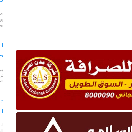
مأ
جد
وبا
في 
ال
صر
بي
الي
عا
ال
اس
ال