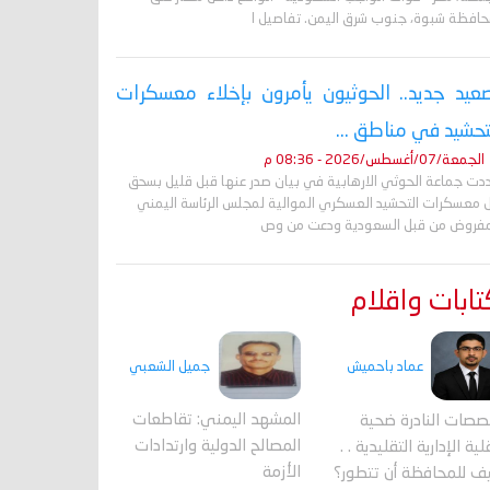
حافظة شبوة، جنوب شرق اليمن. تفاصيل ا
عيد جديد.. الحوثيون يأمرون بإخلاء معسكرات
تحشيد في مناطق ...
الجمعة/07/أغسطس/2026 - 08:36 م
دت جماعة الحوثي الارهابية في بيان صدر عنها قبل قليل بسحق
 معسكرات التحشيد العسكري الموالية لمجلس الرئاسة اليمني
مفروض من قبل السعودية ودعت من وص
ابات واقلام
جميل الشعبي
عماد باحميش
المشهد اليمني: تقاطعات
صصات النادرة ضحية
المصالح الدولية وارتدادات
ية الإدارية التقليدية . .
الأزمة
ف للمحافظة أن تتطور؟