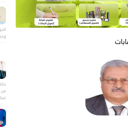
الحو
وحق
ابات
حلف
من ب
تساؤ