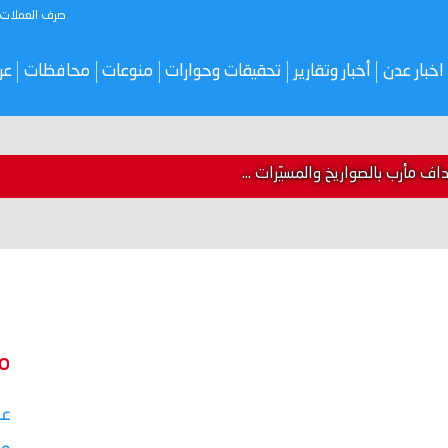
صرف العملات
اخبار عدن
أخبار وتقارير
تحقيقات وحوارات
منوعات
محافظات
عر
 مأرب بالصواريخ والمسيّرات ...
م
عق