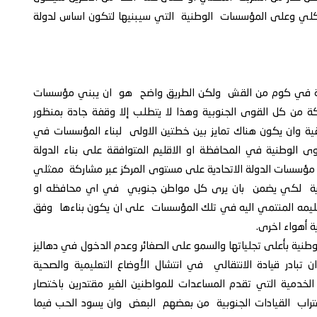
لي وعلى المؤسسات الوطنية التي سيبنيها لتكون اساس لدولة
برة في كوم من القش ولكن الطريق واضح هو ان يبني مؤسسات
ة من كل القوى الجنوبية وهذا لا يتطلب إلا وقفة جادة بمنظور
قية وان يكون هناك تمايز بين خطتين الاولى لبناء المؤسسات في
ى الوطنية في المحافظة او الاقليم المتوافقة على بناء الدولة
اء مؤسسات الدولة الاتحادية على مستوى المركز عبر مشاركة ممثلي
لقيادية لكي يضمن بان يرى كل مواطن جنوبي في اي محافظه او
قليمه المنتمي اليه في تلك المؤسسات على ان يكون بناءها وفق
ة أهواء اخرى.
طنية بأعلى تجلياتها والسمو على الصغائر وعدم الدخول في دهاليز
تبادر قيادة الانتقالي في انتشال الأوضاع التعليمية والصحية
لخدمية التي تقدم المساعدات للمواطنين الغير مقتدرين باختصار
اقتراب القيادات الجنوبية من بعضهم البعض وان يسود الحب فيما