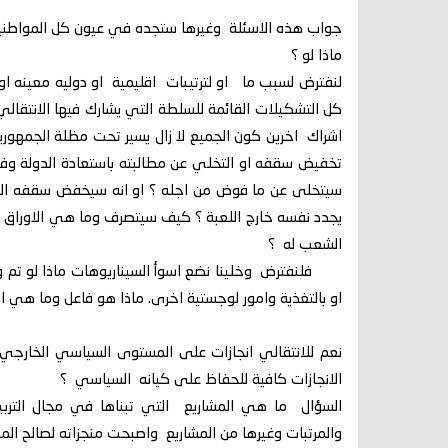
جواب هذه الاسئلة وغيرها ستجده في عيون كل المواطنين ا
ماذا لو ؟
لنفترض لسبب ما او لترتيبات اقليمية او دوليه معينه او
كل التشكيلات القائمة للسلطة التي يشارك فيها الانتق
اشراك اخرين كون الجميع لا زال يسير تحت مظلة الجمهو
تخفيض سقفه او التخلي عن مطالبته باستعادة الدولة وفق
سيتخلى عن ما فوض من اجله ؟ او انه سيخفض سقفه ال
يجدد نفسه خارج اللعبة ؟ كيف سيتصرف وما هي الاوراق 
الشعب له ؟
فلنفترض وخلينا نضع اسوأ السيناريوهات ماذا لو تم وقف
او بالتغذية وامور لوجستية اخرى. ماذا هو فاعل وما هي الب
نعم للانتقالي انجازات على المستوى السياسي الخارجي 
الانجازات كافية للحفاظ على كيانه السياسي ؟
السؤال ما هي المشاريع التي تبناها في مجال التربي
والمرتبات وغيرها من المشاريع واصبحت منجزاته لصالح الم