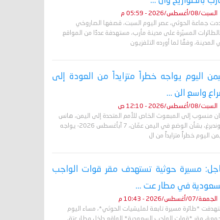
رب بالصواريخ وال ...
السبت/08/أغسطس/2026 - 05:59 م
دت جماعة الحوثي، عصر اليوم السبت، قصفها الصاروخي
لطائرات المسيّرة على مدينة مأرب، مستهدفة عددًا من المواقع
المدينة، وفقًا لما أورده التلفزيون
يمن اليوم يواجه خطراً متزايداً من العودة إلى
اع واسع الن ...
السبت/08/أغسطس/2026 - 12:10 ص
ان منسوب إلى المبعوث الخاص للأمم المتحدة إلى اليمن، هانس
غروندبرغ، بشأن الوضع في اليمن عمّان، 7 آبأغسطس 2026- يواجه
من اليوم خطراً متزايداً من ال
جل: مسيرة حوثية تستهدف مقر قوات الواجب
سعودية في مطار عت ...
الجمعة/07/أغسطس/2026 - 10:43 م
تهدفت *طائرة مسيرة تابعة لمليشيات الحوثي*، مساء اليوم
جمعة، مقر *قوات الواجب السعودية* الواقع داخل مطار عتق