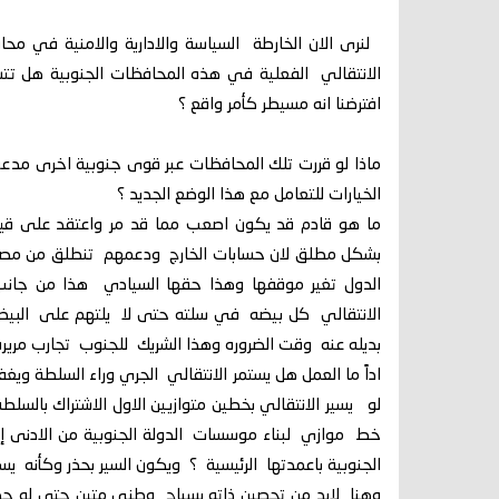
لنرى الان الخارطة السياسة والادارية والامنية في
الانتقالي الفعلية في هذه المحافظات الجنوبية هل ت
افترضنا انه مسيطر كأمر واقع ؟
ماذا لو قررت تلك المحافظات عبر قوى جنوبية اخرى مدعو
الخيارات للتعامل مع هذا الوضع الجديد ؟
ما هو قادم قد يكون اصعب مما قد مر واعتقد على قياد
بشكل مطلق لان حسابات الخارج ودعمهم تنطلق من مصال
الدول تغير موقفها وهذا حقها السيادي هذا من جانب
الانتقالي كل بيضه في سلته حتى لا يلتهم على البي
بديله عنه وقت الضروره وهذا الشريك للجنوب تجارب مريره
اداً ما العمل هل يستمر الانتقالي الجري وراء السلطة و
لو يسير الانتقالي بخطين متوازيين الاول الاشتراك بالس
خط موازي لبناء موسسات الدولة الجنوبية من الادنى إ
الجنوبية باعمدتها الرئيسية ؟ ويكون السير بحذر وكأنه ي
وهنا لابد من تحصين ذاته بسباج وطني متين حتى لو ح