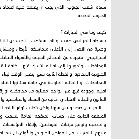
سنده شعب الجنوب الذي يجب ان يعتمد عليه اعتماد ك
الجنوب الجديدة.
كيف وما هي الخيارات ؟
ببساطه الامر ليس صعب او انه سيذهب للبحث عن الا
وطنية من الادنى إلى الأعلى متماسكة الأركان ومتشارك
استراتيجي متجردة من المصالح الضيقة والأهواء المناط
المحافظات وتحويلها إلى اقاليم تشترك فيها كافة القو
الجنوبية الاتحادية والخطة الثانية تسير بنفس الوقت لبن
المحافظات او الاقاليم الجنوبية في كافة هيئاتها ا
اقليم وجوده فيها عبر تواجد ممثليه من محافظته او إ
القانون والنظام الاتحادي خالية من الفساد والمناطقيه واي
الامر ليس صعبا وليس سهلا ولكن يتطلب توفر الارادة الو
المنفعة الذاتية على حساب المنفعه العامة للشعب وان 
والخدميه وتوفير مرتبات الموظفين. وإنشاء المؤسسات ا
عليهم الاقتراب من المواطن الجنوبي والأولى ان يبدأ 