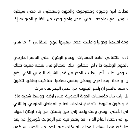
 محافظات ابين وشبوة وحضرموت والمهرة وسقطرى ما مدى سيطرة
تساوى مع تواجده في عدن ولحج وجزء من الضالع الجنوبية إذا
مة اقليميا ودوليا واعلنت عدم تبعيتها لنهج الانتقالي ؟ ما هي
ة الانتقالي اعادة الحسابات وعدم الركون على الدعم الخارجي
حهم الوطنية فان لم تتطابق تلك المصالح في نقطة معينه فتلك
 ومن جانب آخر يتطلب الحذر من غدر الشريك اليمني الذي يضع
ض واحدة بعد اخرى ويمكن يفقس بعضها كتاكيت يعلفها لتكون
 معه فالحذر ان يلدغ الجنوب من نفس الجحر عدة مرات
يغفل باب بناء مؤسسات الدولة الجنوبية على ارضه ووسط شعبه ماذا
لطة ويكون مشروط بتحقيق نجاحات لصالح المواطن الجنوبي. والثاني
لى الأعلى وفي وقت واحد إلى حين يتمكن من بناء اركان الدولة
سير في حقل الغام الذي قد يتفجر فيه عبر الرمونت كونترول عن بعد
صل غدر من الشربك المحلي او تخلى عنه احد من الآخرين سيكون