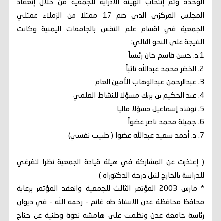
الوحدة وتم إنتخاب الهيئة الادراية للجمعية من خلال إنعقاد
المجلس المركزي الذي ضم 17 ممثلا من الزملاء ممثلي
الجمعية في اقسام علم النفس بالجامعات اليمنية وكانت
النتيجة على النحو التالي:
1.د. حسن قاسم خان رئيساً
2. الخضر محمد عبدالله نائباً
3. عبدالرحمن عبدالوهاب الأمين العام
4. عبد الحكيم بن بريك مسؤلا للنشاط العلمي
5. نوشاد إسماعيل مسؤلا ماليا
6. جميلة محمد ناصر عضواً
7. د. أحمد سعيد عبدالله عضوا ( طبيب نفسي)
( إعتذرت عن المشاركة في هيئة قيادة الجمعية نظرا لتفرغي
للدراسة بالخارج لنيل درجة الدكتوراه )
* مارس 2003 المؤتمر الثالث للجمعية وانعقد المؤتمر برعاية
محافظ محافظة عدن الاستاذ طه غانم - رحمه الله - في ديوان
رئاسة جامعة عدن ونظمت على هامشه ندوة وطنية عن جناح