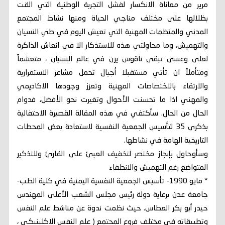
مرير من معاناة الانكسار لفشل التجربة الوطنية التي القت
بظلالها على مختلف مناجي الحياة ومنها نشاط المجتمع
المدني والمنظمات المهنية التي تعيش اليوم في طي النسيان
والتهميش، وما محاولتي هذه للاستذكار الا في انعاش الذاكرة
لعلى وعسى تبقى ناقوس يرن في عالم النسيان ، متعشماً
ومتأملاً ان تأتي مستقبلا أجيال تحمل مشاعر الاستمرارية
والارتقاء بالاختصاصات المهنية وتعزز وجودها الاكاديمي
والمهني اذا ما تحسنت الأحوال وتغيرت نحو الأفضل، فدوام
الحال من الحال. سأكتفي في هذه المقالة القصيرة الاحتفالية
بذكرى 35 لتأسيس الجمعية النفسية لاستعادة بعض المحطات
التاريخية الهامة في نشاطها.
وسأوحاول بإنجاز مختصر لتخفيف العبئ على القارئ وللتذكير
المتواضع رغم التهميش والانطفاء
* مايو 1990- تأسيس الجمعية النفسية اليمنية في كلية الطب-
جامعة عدن برعاية دولة رئيس مجلس الشعب الأعلى المهندس
حيدر أبو بكر العطاس. حيث نظمت ندوة عن مناشط علم النفس
وتطبيقاته في مختلف فروع المجتمع ( علم النفس الاكلينيكي ،