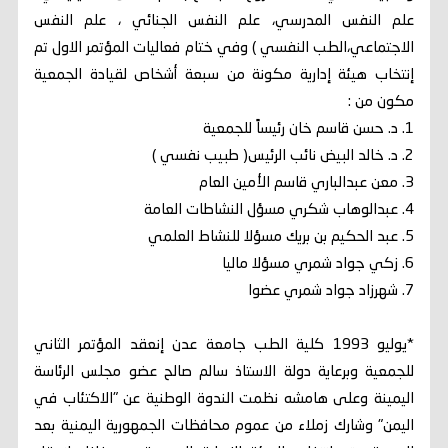
علم النفس المدرسي، علم النفس الجنائي ، علم النفس
الاجتماعي،الطب النفسي ) وفي ختام فعاليات المؤتمر الاول تم
إنتخاب هيئة إدارية مكونة من سبعة أشخاص لقيادة الجمعية
مكون من :
1. د. حسن قاسم خان رئيساً للجمعية
2. د. خالد البيض نائب الرئيس( طبيب نفسي )
3. معن عبدالباري قاسم الأمين العام
4. عبدالوهاب شكري مسؤل النشاطات العامة
5. عبد الحكيم بن بريك مسؤلا للنشاط العلمي
6. زكي جواد شمري مسؤلا ماليا
7. شهرزاد جواد شمري عضوا
*يوليو 1993 كلية الطب جامعة عدن إنعقد المؤتمر الثاني
للجمعية وبرعاية دولة الاستاذ سالم صالح عضو مجلس الرئاسة
اليمينة وعلى هامشه نظمت الندوة الوطنية عن "الاكتئاب في
اليمن" وشارك زملاء من عموم محافظات الجمهورية اليمنية بعد