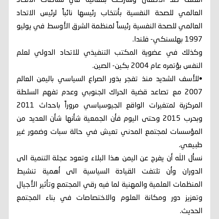
العنف ضد الأطفال وشاركت بفعالية في نشاطات الاتحاد
العالمي للصحة النفسية بأنتخاب رئيسها نائباً لرئيس الاتحاد
العالمي للصحة النفسية رئيساً لمنظمة الشرق الأوسط في يوليو
1997 بهلسنكي- فلندا.
وكذلك في عضوية المكتب التنفيذي للاتحاد الدولي لعلم
النفس بؤتمره عام 2004 بكين- الصين.
•للأسف الشديد منذ تفجر بذور الصراع السياسي باليمن العالم
2007 مع تصاعد قضية الحراك الجنوبي وعدم تفهم السلطة
المركزية لمتغيرات الواقع الجيوسياسي مروراً باحداث 2011
وبحرب 2015 وحتى اليوم فأن الجمعية شأنها شأن العديد من
المؤسسات لمجتمع المدني تعيش في حالة سبات وضمور غير
طبيعي.
نسأل الله أن يفرج عن اليمن هذا البلاء وتعود عجلة التنمية الى
الدوران وأن تلتفت القيادة السياسية الى أهمية تنشيط
المنظمات العلمية والمهنية لما فيه رقي المجتمع وتأثير الأجيال
وتعزيز دور ومكانة العلوم والاختصاصات في بناء المجتمع
الحديث.