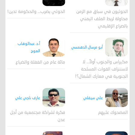
الحوثي يضرب… والحكومة تدين!
الحوثيون في سباق مع الزمن
محاولة لربط الملف اليمني
بالصراع الإقليمي
أ.د. عبدالوهاب
أبو مرسال الدهمسي
العوج
مكيراس والجنوب أولاً... لا
مائة عام من الغفلة والضياع
لاستنزاف القوات المسلحة
الجنوبية في معارك الشمال؟!
علي سيقلي
عارف ناجي علي
المضحوك عليهم
فكرة لشراكة مجتمعية من أجل
عدن