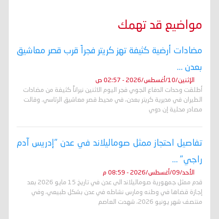
o
r
p
a
g
n
k
p
m
e
k
r
مواضيع قد تهمك
مضادات أرضية كثيفة تهز كريتر فجراً قرب قصر معاشيق
بعدن ...
الإثنين/10/أغسطس/2026 - 02:57 ص
أطلقت وحدات الدفاع الجوي فجر اليوم الاثنين نيراناً كثيفة من مضادات
الطيران في مديرية كريتر بعدن، في محيط قصر معاشيق الرئاسي. وقالت
مصادر محلية إن دوي
تفاصيل احتجاز ممثل صوماليلاند في عدن "إدريس آدم
راجي" ...
الأحد/09/أغسطس/2026 - 08:59 م
قدم ممثل جمهورية صوماليلاند الى عدن في تاريخ 15 مايو 2026 بعد
إجازة قضاها في وطنه ومارس نشاطه في عدن بشكل طبيعي، وفي
منتصف شهر يونيو 2026، شهدت العاصم