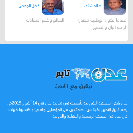
صالح شائف
فضل الجعدي
عندما تكون الوطنية مصدرا
الضالع وكسر المعادلة
لراحة البال والضمير
عدن تايم - صحيفة الكترونية تأسست في مدينة عدن في 14 أكتوبر 2015م ،
يضم فريق التحرير نخبة من الصحفيين من المؤهلين جامعيا واكتسبوا خبرات
في عدد من الصحف الرسمية والاهلية والدولية.