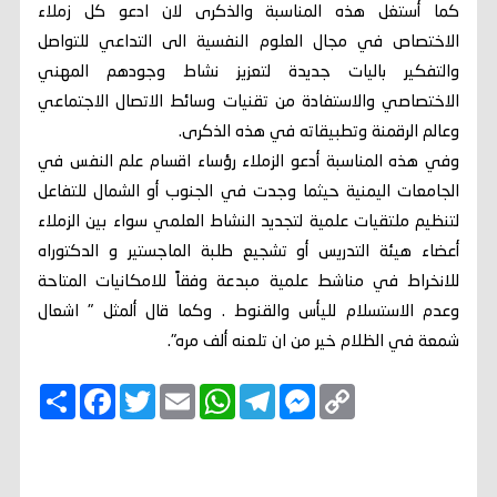
كما أستغل هذه المناسبة والذكرى لان ادعو كل زملاء
الاختصاص في مجال العلوم النفسية الى التداعي للتواصل
والتفكير باليات جديدة لتعزيز نشاط وجودهم المهني
الاختصاصي والاستفادة من تقنيات وسائط الاتصال الاجتماعي
وعالم الرقمنة وتطبيقاته في هذه الذكرى.
وفي هذه المناسبة أدعو الزملاء رؤساء اقسام علم النفس في
الجامعات اليمنية حيثما وجدت في الجنوب أو الشمال للتفاعل
لتنظيم ملتقيات علمية لتجديد النشاط العلمي سواء بين الزملاء
أعضاء هيئة التدريس أو تشجيع طلبة الماجستير و الدكتوراه
للانخراط في مناشط علمية مبدعة وفقاً للامكانيات المتاحة
وعدم الاستسلام لليأس والقنوط . وكما قال ألمثل " اشعال
شمعة في الظلام خير من ان تلعنه ألف مره".
C
M
T
W
E
T
F
ا
o
e
e
h
m
w
a
ن
p
s
l
a
a
i
c
ش
y
s
e
t
i
t
e
ر
b
t
l
s
g
e
L
o
e
A
r
n
i