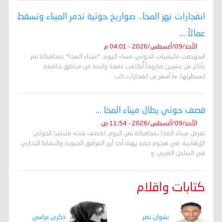
انفجارات تهز المخا.. صواريخ حوثية تدمر الميناء وتسقط
عمالاً ...
الأحد/09/أغسطس/2026 - 04:01 م
استهدفت مليشيات الحوثي، مساء اليوم، *ميناء المخا* بمحافظة تعز
بأكثر من عشرين صاروخاً أُطلقت دفعة واحدة من مناطق خاضعة
لسيطرتها، ما أسفر عن انفجارات كب
قصف حوثي يطال ميناء المخا ...
الأحد/09/أغسطس/2026 - 11:54 ص
تعرض ميناء المخا بمحافظة تعز، اليوم، لقصف شنته مليشيا الحوثي
الإرهابية، في هجوم جديد يهدد أحد أبرز المرافق الحيوية والنشاط التجاري
في الساحل الغربي. و
كتابات واقلام
ذكرى عراسي
نشوان نصر