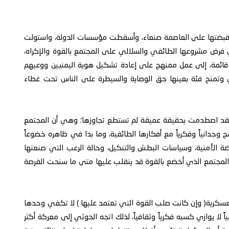
 قبضتها على العاصمة صنعاء، وأسقطت مؤسسات الدولة، واستولت
ي فرض مشروعها الطائفي والسلالي على المجتمع بالقوة والإكراه،
ائمة، إلى عمل ممنهج على إعادة تشكيل هوية اليمنيين ووعيهم
ي وتمنح فئة بعينها حق الوصاية والسيطرة على الناس تحت غطاء
 فقد اصطدمت بحقيقة عميقة لم تستطع تجاوزها؛ وهي أن المجتمع
وجدانياً وفكرياً مع أفكارها الطائفية، وما بدا في ظاهره خضوعاً
 الأمنية، وسياسات البطش والتنكيل، وحالة الرعب التي صنعتها
المجتمع الذي أخضع بالقوة قد ينقلب عليها متى ما سنحت الفرصة
عسكرية( وإن كانت صلب القوة التي تعتمد عليها ) لا تكفي وحدها
 لا يوازي كسبه فكرياً وثقافياً، لذلك اتجه الحوثي إلى معركة أكثر