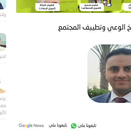
وللض
يخ الوعي وتطييف المجتمع
الحو
ترام
صفقة
الأ
تابعونا على
تابعونا على