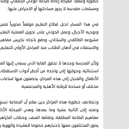
خطورة وعمقاً؛ معركة إعادة صياغة الوعي الجمعي، وصناعة 
ومسلمات مقدسة لا يجوز مساءلتها أو الاعتراض عليها.
في هذا المسار، احتل قطاع التعليم موقعاً محورياً ضمن ا
وتوجيه الأجيال، وعمل الحوثي على تحويل العملية التعليمي
مشروعه الطائفي والسلالي، ودفع باتجاه تكريس مفاهيم 
والاستعلاء في أذهان الطلاب منذ المراحل الأولى للتعليم.
ولأن المدرسة وحدها لا تحقق الغاية التي يسعى إليها الم
استثنائية، وحولتها إلى واحدة من أخطر أدوات الاستقطا
الأطفال والفتيان إلى هذه المراكز، يخضعون فيها لساعات
مختلف أو مساحة للرقابة الأهلية والمجتمعية.
وتتضاعف خطورة هذه المراكز حين نعلم أن الجماعة تسته
وتمتد إلى الثانية عشرة وما بعدها، وهي المرحلة الأكثر
مفاهيم الطاعة المطلقة، وثقافة العنف، وخطاب الكراهية،
يصور المختلفون معها باعتبارهم خصوما للعقيدة والهوية وا