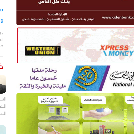
تق
وا
عقد
الع
صا
كت
الشر
النف
النظ