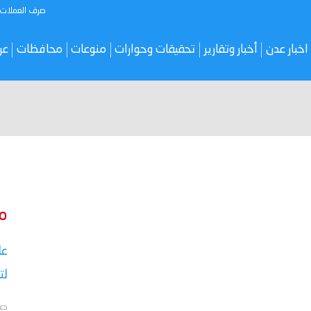
صرف العملات
اخبار عدن
أخبار وتقارير
تحقيقات وحوارات
منوعات
محافظات
عر
م
عا
لت
دع