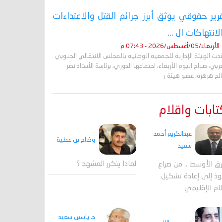
رير حقوقي يوثق أبرز جرائم القتل والاعتداءات
لانتهاكات ال ...
الأربعاء/05/أغسطس/2026 - 07:43 م
ت الهيئة الإدارية للجمعية الوطنية بالمجلس الانتقالي الجنوبي
ربي، صباح اليوم الأربعاء، اجتماعها الدوري، برئاسة الأستاذ نصر
لح هرهرة، عضو هيئة ر
ابات واقلام
عبدالكريم أحمد
وضاح بن عطية
سعيد
لماذا يتكرر المشهد ؟
ق الأوسط .. من صراع
وذ إلى إعادة تشكيل
ام الإقليمي
د. ياسين سعيد