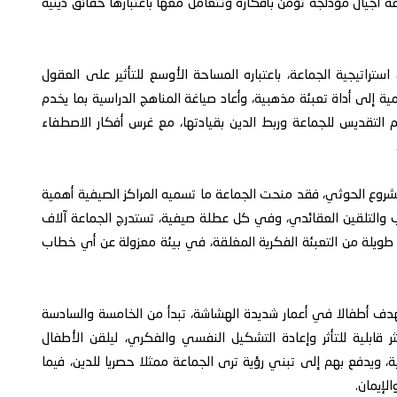
أجيال مؤدلجة تؤمن بأفكاره وتتعامل معها باعتبارها حقائق دينية
ستراتيجية الجماعة، باعتباره المساحة الأوسع للتأثير على العقول
ة إلى أداة تعبئة مذهبية، وأعاد صياغة المناهج الدراسية بما يخدم
التقديس للجماعة وربط الدين بقيادتها، مع غرس أفكار الاصطفاء
شروع الحوثي، فقد منحت الجماعة ما تسميه المراكز الصيفية أهمية
ب والتلقين العقائدي، وفي كل عطلة صيفية، تستدرج الجماعة آلاف
 طويلة من التعبئة الفكرية المغلقة، في بيئة معزولة عن أي خطاب
دف أطفالا في أعمار شديدة الهشاشة، تبدأ من الخامسة والسادسة
 قابلية للتأثر وإعادة التشكيل النفسي والفكري، ليلقن الأطفال
 ويدفع بهم إلى تبني رؤية ترى الجماعة ممثلا حصريا للدين، فيما
لإيمان.