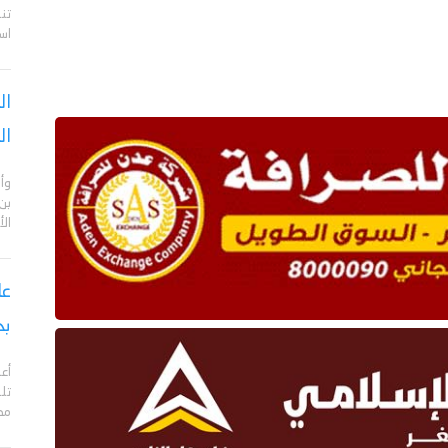
تن
اس
ال
ال
وأن
بن
ال
بح
مدي