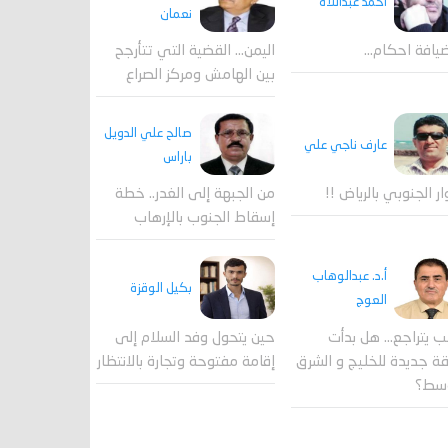
احمد عبداللاه
نعمان
يافة احكام…
اليمن… القضية التي تتأرجح
بين الهامش ومركز الصراع
صالح علي الدويل
عارف ناجي علي
باراس
ار الجنوبي بالرياض !!
من الجبهة إلى الغدر.. خطة
إسقاط الجنوب بالإرهاب
أ.د. عبدالوهاب
بكيل الوقزة
العوج
ب يتراجع... هل بدأت
حين يتحول وفد السلام إلى
 جديدة للخليج و الشرق
إقامة مفتوحة وتجارة بالانتظار
وسط؟