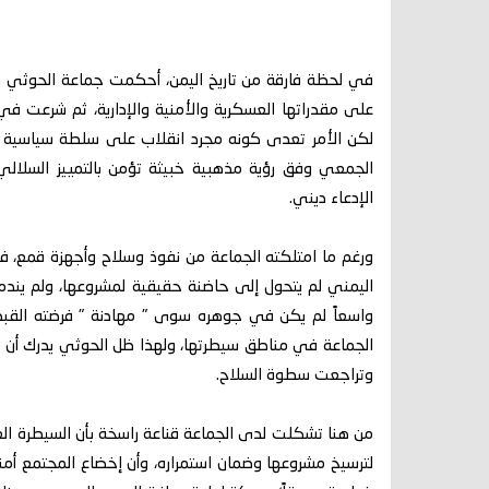
في لحظة فارقة من تاريخ اليمن، أحكمت جماعة الحوثي
على مقدراتها العسكرية والأمنية والإدارية، ثم شرعت ف
لكن الأمر تعدى كونه مجرد انقلاب على سلطة سياسية ق
الجمعي وفق رؤية مذهبية خبيثة تؤمن بالتمييز السلال
الإدعاء ديني.
ورغم ما امتلكته الجماعة من نفوذ وسلاح وأجهزة قمع،
اليمني لم يتحول إلى حاضنة حقيقية لمشروعها، ولم يندمج 
واسعاً لم يكن في جوهره سوى " مهادنة " فرضته القبضة
الجماعة في مناطق سيطرتها، ولهذا ظل الحوثي يدرك أن 
وتراجعت سطوة السلاح.
من هنا تشكلت لدى الجماعة قناعة راسخة بأن السيطرة ال
لترسيخ مشروعها وضمان استمراره، وأن إخضاع المجتمع أمنياً