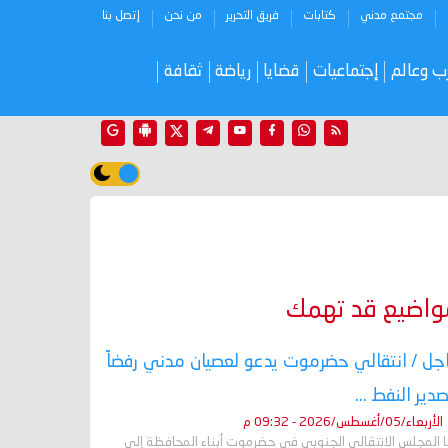
مجتمع مدني
كتابات
فريق التحرير
من نحن
إتصل بنا
ب وعالم
إجتماعيات
قضايا
رياضة
ثقافة
واضيع قد تهمك
جل / انتقالي حضرموت يدعو لعصيان مدني رفضاً
صدير النفط ...
الأربعاء/05/أغسطس/2026 - 09:32 م
ا المجلس الانتقالي الجنوبي في حضرموت أبناء المحافظة إلى