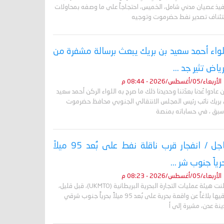
فيذ عصيان مدني شامل، الخميس، احتجاجاً على ما وصفه بمحاولات
تئناف تصدير نفط حضرموت وتوجيه
لواء أحمد سعيد بن بريك يبعث برسالة مشفرة من
رياض تثير جد ...
الأربعاء/05/أغسطس/2026 - 08:44 م
 عادوا عُدنا بعدّتنا وحديدنا ذلك ما صرح به اللواء الركن أحمد سعيد
 بريك نائب رئيس المجلس الانتقالي الجنوبي محافظ حضرموت
أسبق ، في حساباته بمنصة
عاجل / انفجار قرب ناقلة نفط على بُعد 95 ميلاً
رياً جنوب شر ...
الأربعاء/05/أغسطس/2026 - 08:23 م
أعلنت هيئة عمليات التجارة البحرية البريطانية (UKMTO)، قبل قليل،
تلقيها بلاغاً عن واقعة بحرية على بُعد 95 ميلاً بحرياً جنوب شرقي
نة عدن، مشيرة إلى أ