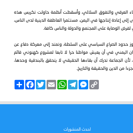
فاء العرقي والتفوق السلالي، وأسقطت أنظمة حاولت تكريس هذه
ى إلى إعادة إنتاجها في اليمن، مستثمرا العاطفة الدينية لدى الناس،
فرض الوصاية على المجتمع والدولة والناس كافة.
وز حدود الصراع السياسي على السلطة، وتمتد إلى معركة دفاع عن
ان اليمني في أن يعيش مواطنا حرا لا تابعا لمشروع كهنوتي قائم
لأن الجماعة تدرك أن بقاءها الحقيقي لا يتحقق بالبندقية وحدها،
زءا من الدين والحقيقة والتاريخ.
C
M
T
W
E
T
F
ا
o
e
e
h
m
w
a
ن
p
s
l
a
a
i
c
ش
y
s
e
t
i
t
e
ر
b
t
l
s
g
e
L
o
e
A
r
n
i
o
r
p
a
g
n
k
p
m
e
k
r
احدث المنشورات