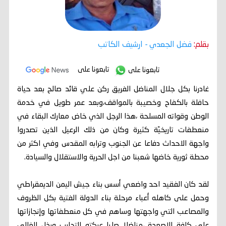
بقلم:
فضل الجعدي
- ارشيف الكاتب
تابعونا على
تابعونا على
غادرنا بكل جلال المناضل الفريق ركن علي قائد صالح بعد حياة
حافلة بالكفاح وخصيبة بالمواقف،وبعد عمر طويل في خدمة
الوطن وقواته المسلحة ،هذا الرجل الذي خاض معارك البقاء في
منعطفات تاريخيّة كثيرة وكان من ذلك الرعيل الذين تصدروا
واجهة الاحداث دفاعا عن الجنوب وترابه المقدس وفي اكثر من
محطة ثورية خاضها شعبنا من اجل الحرية والاستقلال والسيادة.
لقد كان الفقيد احد واضعي أسس بناء جيش اليمن الديمقراطي
وحمل على كاهله أعباء مرحلة بناء الدولة الفتية بكل الظروف
والمصاعب التي واجهتها وساهم في كل منعطفاتها وإنجازاتها
على كافة الاصعدة ،مناضلا صلبا عركته التجارب وبذل الغالي