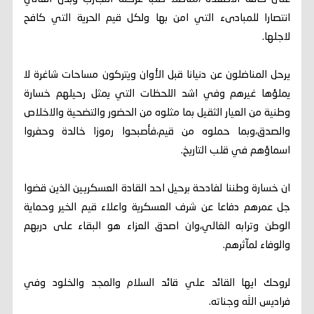
انتصارا للمبادىء التي امن بها ولكل قيم الحرية التي كافح
لاجلها.
يرحل المناضلون عن دنيانا قبل الأوان ويتركون مساحات شاغرة لا
يملؤها غيرهم وفي اشد اللحظات التي يمثل رحيلهم خسارة
وطنية من العيار الثقيل بما مثلوه من الحضور والتضحية والاخلاص
والصدق،وبما حملوه من قيم،فأصبحوا رموزا خالدة وحفروا
اسماؤهم في قلب التاريخ.
ان خسارة وطننا لفادحة برحيل احد القادة العسكريين الذين قضوا
جل عمرهم دفاعا عن شرف العسكرية واعلاء قيم الخير وحماية
الوطن وترابه الغالي،وان اصدق العزاء هو البقاء على دربهم
والوفاء لمآثرهم.
لروحك ايها القائد علي قائد السلام والمجد والخلود وفي
فراديس الله وجناته.