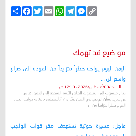
C
M
T
W
E
T
F
ا
o
e
e
h
m
w
a
ن
p
s
l
a
a
i
c
ش
y
s
e
t
i
t
e
ر
b
t
l
s
g
e
L
o
e
A
r
n
i
o
r
p
a
g
n
k
p
m
e
k
r
مواضيع قد تهمك
اليمن اليوم يواجه خطراً متزايداً من العودة إلى صراع
واسع الن ...
السبت/08/أغسطس/2026 - 12:10 ص
بيان منسوب إلى المبعوث الخاص للأمم المتحدة إلى اليمن، هانس
غروندبرغ، بشأن الوضع في اليمن عمّان، 7 آبأغسطس 2026- يواجه اليمن
اليوم خطراً متزايداً من ال
عاجل: مسيرة حوثية تستهدف مقر قوات الواجب