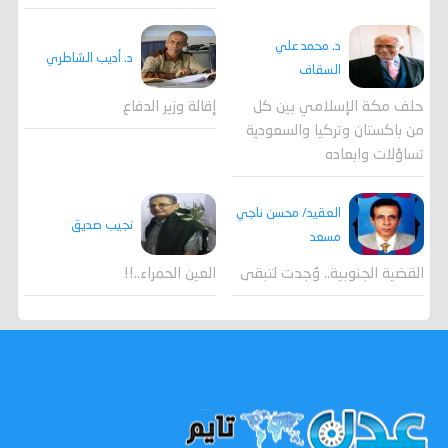
د. محمد علي
د. أديب الشاطري
السقاف
حلف مكة الإسلامي بين كل
إقالة وزير الدفاع
من باكستان وتركيا والسعودية
تساؤلات وابعاده
العقيد/ محسن ناجي
نجيب صديق
مسعد
القضية الجنوبية.. وُجدت لتبقى
العين الحمراء..!!