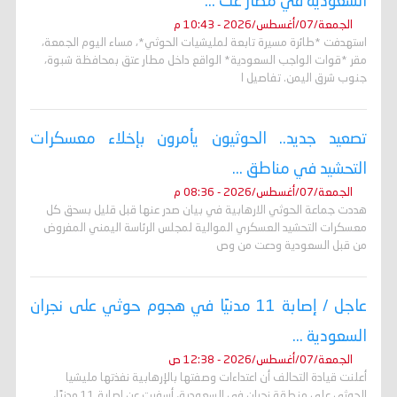
السعودية في مطار عت ...
الجمعة/07/أغسطس/2026 - 10:43 م
استهدفت *طائرة مسيرة تابعة لمليشيات الحوثي*، مساء اليوم الجمعة،
مقر *قوات الواجب السعودية* الواقع داخل مطار عتق بمحافظة شبوة،
جنوب شرق اليمن. تفاصيل ا
تصعيد جديد.. الحوثيون يأمرون بإخلاء معسكرات
التحشيد في مناطق ...
الجمعة/07/أغسطس/2026 - 08:36 م
هددت جماعة الحوثي الارهابية في بيان صدر عنها قبل قليل بسحق كل
معسكرات التحشيد العسكري الموالية لمجلس الرئاسة اليمني المفروض
من قبل السعودية ودعت من وص
عاجل / إصابة 11 مدنيًا في هجوم حوثي على نجران
السعودية ...
الجمعة/07/أغسطس/2026 - 12:38 ص
أعلنت قيادة التحالف أن اعتداءات وصفتها بالإرهابية نفذتها مليشيا
الحوثي على منطقة نجران في السعودية، أسفرت عن إصابة 11 مدنيًا،