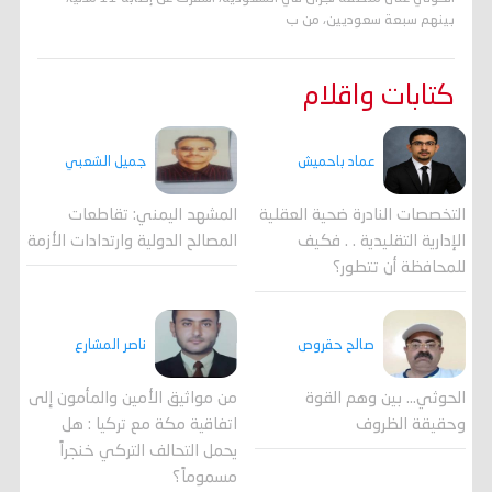
بينهم سبعة سعوديين، من ب
كتابات واقلام
جميل الشعبي
عماد باحميش
المشهد اليمني: تقاطعات
التخصصات النادرة ضحية العقلية
المصالح الدولية وارتدادات الأزمة
الإدارية التقليدية . . فكيف
للمحافظة أن تتطور؟
صالح حقروص
ناصر المشارع
الحوثي... بين وهم القوة
من مواثيق الأمين والمأمون إلى
وحقيقة الظروف
اتفاقية مكة مع تركيا : هل
يحمل التحالف التركي خنجراً
مسموماً؟