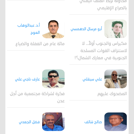
محاولة لربط الملف اليمني
بالصراع الإقليمي
أ.د. عبدالوهاب
أبو مرسال الدهمسي
العوج
مكيراس والجنوب أولاً... لا
مائة عام من الغفلة والضياع
لاستنزاف القوات المسلحة
الجنوبية في معارك الشمال؟!
علي سيقلي
عارف ناجي علي
المضحوك عليهم
فكرة لشراكة مجتمعية من أجل
عدن
صالح شائف
فضل الجعدي