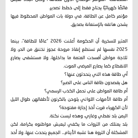
فائضًا كهربائيًا يحتاج فقط إلى خطط تصدير.
مؤتمر كامل عن الطاقة، في دولة بات المواطن المحظوظ فيها
يشحن هاتفه بالإستعانة بصديق.
المثير للسخرية أن الحكومة أعلنت 2026 “عامًا للطاقة”، بينما
2025 نفسها لم تستطع إنقاذ مروحة عجوز تختنق من الحر، ولا
ثلاجة مواطن أفسدت العتمة ما بداخلها، ولا مستشفى يصارع
الانقطاع كما يصارع المرضى الموت.
أي طاقة هذه التي يتحدثون عنها؟
هل يقصدون طاقة الناس على الصبر؟
أم طاقة المواطن على تحمل الكذب الرسمي؟
أم طاقة الأمهات اللواتي يلوحن بالكرتون لأطفالهن طوال الليل
لأن الكهرباء قررت أخذ إجازة مفتوحة؟
اليمن بلد نفطي وغازي، وهذه ليست نكتة.
بلد يمتلك من الثروات ما يكفي ليعيش مواطنوه بكرامة، لكن
المشكلة أن الثروة هنا تشبه الأيتام… الجميع يتحدث عنها، ولا أحد