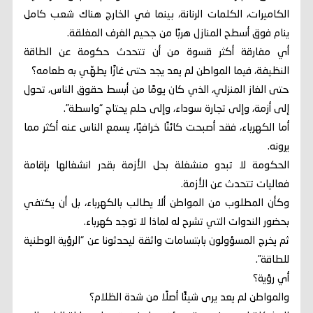
الكاميرات، الكلمات الرنانة، بينما في الخارج هناك شعب كامل
ينام فوق أسطح المنازل هربًا من جحيم الغرف المغلقة.
أي مفارقة أكثر قسوة من أن تتحدث حكومة عن الطاقة
النظيفة، فيما المواطن لم يعد يجد حتى غازًا يطهّي به طعامه؟
حتى الغاز المنزلي، الذي كان يومًا من أبسط حقوق الناس، تحول
إلى أزمة، وإلى تجارة سوداء، وإلى حلم يحتاج “واسطة”.
أما الكهرباء، فقد أصبحت كائنًا خرافيًا، يسمع الناس عنه أكثر مما
يرونه.
الحكومة لا تبدو منشغلة بحل الأزمة بقدر انشغالها بإقامة
فعاليات تتحدث عن الأزمة.
وكأن المطلوب من المواطن ألا يطالب بالكهرباء، بل أن يكتفي
بحضور الندوات التي تشرح له لماذا لا توجد كهرباء.
ثم يخرج المسؤولون بابتسامات واثقة ليحدثونا عن “الرؤية الوطنية
للطاقة”.
أي رؤية؟
والمواطن لم يعد يرى شيئًا أصلًا من شدة الظلام؟