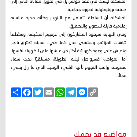
المشكلة ليست في عقد مؤتمر، بل في تحويل معاناة الناس إلى
خلفية بروتوكولية لصورة جماعية.
المشكلة أن السلطة تتعامل مع الانهيار وكأنه مجرد مناسبة
إعلامية قابلة للتصوير والتصفيق.
وفي النهاية، سيعود المشاركون إلى غرفهم المكيفة، وستُطفأ
شاشات المؤتمر، وستبقى عدن كما هي… مدينة تحترق بالحر،
وتعيش على وعود كهربائية أكثر من عيشها على الكهرباء نفسها.
أما المواطن، فسيواصل ليلته الطويلة، مستلقيًا تحت سماء
مفتوحة، يراقب النجوم لأنها الشيء الوحيد الذي ما زال يضيء
مجانًا.
C
M
T
W
E
T
F
ا
o
e
e
h
m
w
a
ن
p
s
l
a
a
i
c
ش
y
s
e
t
i
t
e
ر
b
t
l
s
g
e
L
o
e
A
r
n
i
o
r
p
a
g
n
k
p
m
e
k
r
مواضيع قد تهمك