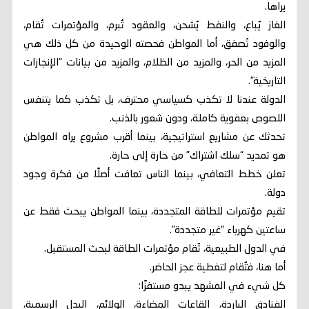
يراها.
الغاز يُباع، والنفط يُشحن، والعقود تُبرم، والمؤتمرات تُقام،
والوفود تُصفق، أما المواطن فحصته الوحيدة من كل ذلك هي
المزيد من الحر، والمزيد من الظلام، والمزيد من بيانات “الإنجازات
التاريخية”.
الدولة عندنا لا تكذب كسياسي محترف، بل تكذب كما يتنفس
اللصوص بعفوية كاملة، ودون شعور بالذنب.
تحدثك عن مشاريع استراتيجية، بينما أقرب مشروع يراه المواطن
هو تمديد “سلك اشتراك” من حارة إلى حارة.
تعلن خطط التعافي، بينما الناس تعافت أصلًا من فكرة وجود
دولة.
تقيم مؤتمرات للطاقة المتجددة، بينما المواطن يبحث فقط عن
ساعتين كهرباء “غير متجددة”.
في الدول الطبيعية، تُقام مؤتمرات الطاقة لبحث المستقبل.
أما هنا، فتُقام لتغطية عجز الحاضر.
كل شيء في المشهد يبدو مستفزًا:
الفنادق الباردة، القاعات المضاءة، الولائم، البدل الرسمية،