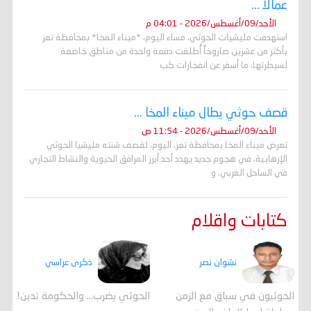
عمالاً ...
الأحد/09/أغسطس/2026 - 04:01 م
استهدفت مليشيات الحوثي، مساء اليوم، *ميناء المخا* بمحافظة تعز
بأكثر من عشرين صاروخاً أُطلقت دفعة واحدة من مناطق خاضعة
لسيطرتها، ما أسفر عن انفجارات كب
قصف حوثي يطال ميناء المخا ...
الأحد/09/أغسطس/2026 - 11:54 ص
تعرض ميناء المخا بمحافظة تعز، اليوم، لقصف شنته مليشيا الحوثي
الإرهابية، في هجوم جديد يهدد أحد أبرز المرافق الحيوية والنشاط التجاري
في الساحل الغربي. و
كتابات واقلام
ذكرى عراسي
نشوان نصر
الحوثي يضرب… والحكومة تدين!
الحوثيون في سباق مع الزمن