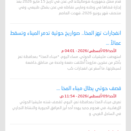
قدم ممثل جمهورية صوماليلاند الى عدن في تاريخ 15 مايو 2026 بعد
إجازة قضاها في وطنه ومارس نشاطه في عدن بشكل طبيعي، وفي
منتصف شهر يونيو 2026، شهدت العاصم
انفجارات تهز المخا.. صواريخ حوثية تدمر الميناء وتسقط
عمالاً ...
الأحد/09/أغسطس/2026 - 04:01 م
استهدفت مليشيات الحوثي، مساء اليوم، *ميناء المخا* بمحافظة تعز
بأكثر من عشرين صاروخاً أُطلقت دفعة واحدة من مناطق خاضعة
لسيطرتها، ما أسفر عن انفجارات كب
قصف حوثي يطال ميناء المخا ...
الأحد/09/أغسطس/2026 - 11:54 ص
تعرض ميناء المخا بمحافظة تعز، اليوم، لقصف شنته مليشيا الحوثي
الإرهابية، في هجوم جديد يهدد أحد أبرز المرافق الحيوية والنشاط التجاري
في الساحل الغربي. و