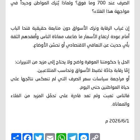
الصرف عند 700 وما فوق؟ ولماذا يُترك المواطن وحيداً في
مواجهة هذا الغلاء؟
إن غياب الرقابة وترك الأسواق دون متابعة حقيقية فتحا الباب
أمام عودة ارتفاع الأسعار ما ضاعف معاناة الناس وأفقدهم الثقة
بأي حديث عن التعافي الاقتصادي أو تحسّن الأوضاع.
الحل يا حكومتنا الموقرة واضح ولا يحتاج إلى مزيد من التبريرات:
إمّا رقابة جادّة تضبط الأسواق وتحاسب المتلاعبين.
أو مراجعة سياسات سعر الصرف التي لم تنعكس نتائجها على
حياة المواطنين حتى اليوم.
فالناس تعبت ولم تعد قادرة على تحمّل المزيد من الغلاء
والمعاناة.
2026/6/1 م
C
M
T
W
E
T
F
ا