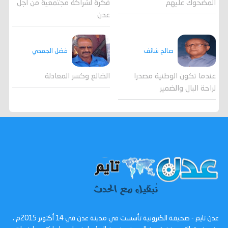
المضحوك عليهم
فكرة لشراكة مجتمعية من أجل
عدن
صالح شائف
فضل الجعدي
عندما تكون الوطنية مصدرا
الضالع وكسر المعادلة
لراحة البال والضمير
عدن تايم - صحيفة الكترونية تأسست في مدينة عدن في 14 أكتوبر 2015م ،