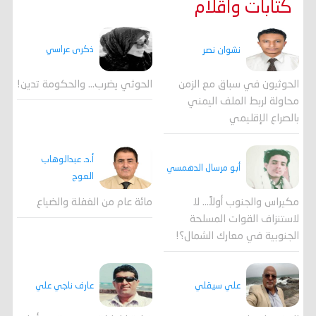
كتابات واقلام
ذكرى عراسي
نشوان نصر
الحوثي يضرب… والحكومة تدين!
الحوثيون في سباق مع الزمن
محاولة لربط الملف اليمني
بالصراع الإقليمي
أ.د. عبدالوهاب
أبو مرسال الدهمسي
العوج
مكيراس والجنوب أولاً... لا
مائة عام من الغفلة والضياع
لاستنزاف القوات المسلحة
الجنوبية في معارك الشمال؟!
علي سيقلي
عارف ناجي علي