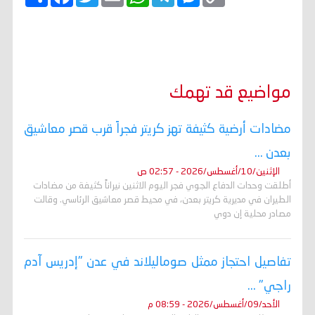
o
e
e
h
m
w
a
ن
p
s
l
a
a
i
c
ش
y
s
e
t
i
t
e
ر
b
t
l
s
g
e
L
o
e
A
r
n
i
o
r
p
a
g
n
k
p
m
e
k
r
مواضيع قد تهمك
مضادات أرضية كثيفة تهز كريتر فجراً قرب قصر معاشيق
بعدن ...
الإثنين/10/أغسطس/2026 - 02:57 ص
أطلقت وحدات الدفاع الجوي فجر اليوم الاثنين نيراناً كثيفة من مضادات
الطيران في مديرية كريتر بعدن، في محيط قصر معاشيق الرئاسي. وقالت
مصادر محلية إن دوي
تفاصيل احتجاز ممثل صوماليلاند في عدن "إدريس آدم
راجي" ...
الأحد/09/أغسطس/2026 - 08:59 م