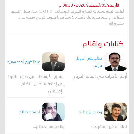
الأربعاء/05/أغسطس/2026 - 08:23 م
أعلنت هيئة عمليات التجارة البحرية البريطانية (UKMTO)، قبل قليل، تلقيها
بلاغاً عن واقعة بحرية على بُعد 95 ميلاً بحرياً جنوب شرقي مدينة عدن،
مشيرة إلى أ
كتابات واقلام
صالح علي الدويل
عبدالكريم أحمد سعيد
باراس
أزمة الأحزاب في العالم العربي
الشرق الأوسط .. من صراع النفوذ
إلى إعادة تشكيل النظام
الإقليمي
احمد عبداللاه
وضاح بن عطية
وللضيافة احكام…
لماذا يتكرر المشهد ؟