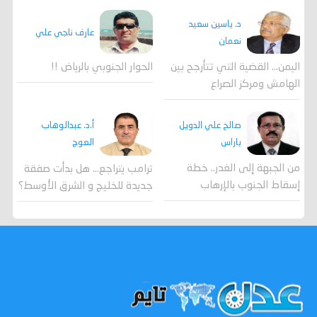
د. ياسين سعيد
عارف ناجي علي
نعمان
اليمن… القضية التي تتأرجح بين
الحوار الجنوبي بالرياض !!
الهامش ومركز الصراع
صالح علي الدويل
أ.د. عبدالوهاب
باراس
العوج
من الجبهة إلى الغدر.. خطة
ترامب يتراجع... هل بدأت صفقة
إسقاط الجنوب بالإرهاب
جديدة للخليج و الشرق الأوسط؟