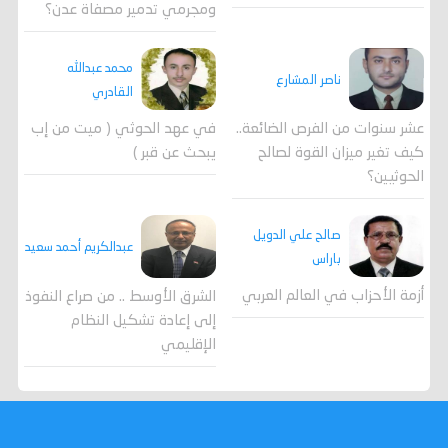
ومجرمي تدمير مصفاة عدن؟
محمد عبدالله
ناصر المشارع
القادري
عشر سنوات من الفرص الضائعة..
في عهد الحوثي ( ميت من إب
كيف تغير ميزان القوة لصالح
يبحث عن قبر )
الحوثيين؟
صالح علي الدويل
عبدالكريم أحمد سعيد
باراس
أزمة الأحزاب في العالم العربي
الشرق الأوسط .. من صراع النفوذ
إلى إعادة تشكيل النظام
الإقليمي