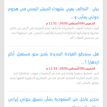
بيان - التحالف يعزي بشهداء الجيش اليمني في هجوم
حوثي بمأرب و ...
الخميس/06/أغسطس/2026 - 11:51 م
أعربت قيادة القوات المشتركة للتحالف لدعم الشرعية في اليمن عن خالص
تعازيها ومواساتها للحكومة اليمنية والشعب اليمني، في استشهاد عدد
من منتسبي القوات الم
هل ستخطو القيادة الجديدة بلحج نحو مستقبل أكثر
ازدهارا ؟ ...
الخميس/06/أغسطس/2026 - 11:33 م
لحج.. مشاريع تنموية واعدة في عدد من المديريات شهدت محافظة لحج
خلال الايام القليلة الماضية افتتاح عدد من المشاريع التنموية اهمها فيما
يتعلق بالجانب الت
تحذير عاجل من السعودية بشأن تنسيق حوثي إيراني