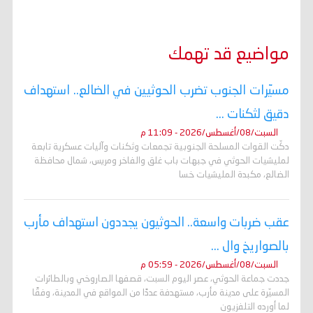
مواضيع قد تهمك
مسيّرات الجنوب تضرب الحوثيين في الضالع.. استهداف
دقيق لثكنات ...
السبت/08/أغسطس/2026 - 11:09 م
دكّت القوات المسلحة الجنوبية تجمعات وثكنات وآليات عسكرية تابعة
لمليشيات الحوثي في جبهات باب غلق والفاخر ومريس، شمال محافظة
الضالع، مكبدة المليشيات خسا
عقب ضربات واسعة.. الحوثيون يجددون استهداف مأرب
بالصواريخ وال ...
السبت/08/أغسطس/2026 - 05:59 م
جددت جماعة الحوثي، عصر اليوم السبت، قصفها الصاروخي وبالطائرات
المسيّرة على مدينة مأرب، مستهدفة عددًا من المواقع في المدينة، وفقًا
لما أورده التلفزيون