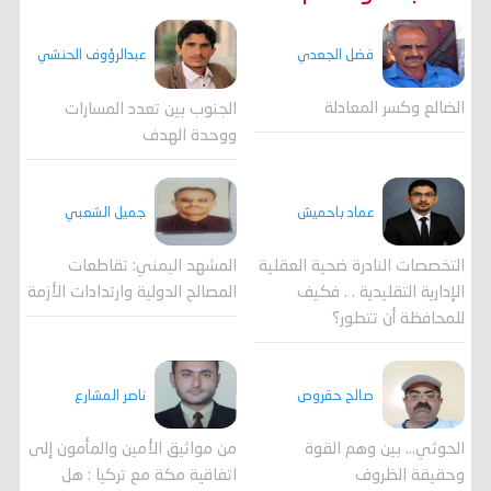
فضل الجعدي
عبدالرؤوف الحنشي
الضالع وكسر المعادلة
الجنوب بين تعدد المسارات
ووحدة الهدف
جميل الشعبي
عماد باحميش
المشهد اليمني: تقاطعات
التخصصات النادرة ضحية العقلية
المصالح الدولية وارتدادات الأزمة
الإدارية التقليدية . . فكيف
للمحافظة أن تتطور؟
صالح حقروص
ناصر المشارع
الحوثي... بين وهم القوة
من مواثيق الأمين والمأمون إلى
وحقيقة الظروف
اتفاقية مكة مع تركيا : هل