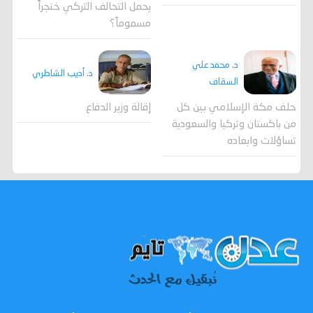
يحمل التحالف التركي خنجراً
مسموماً؟
د. محمد علي
د. أديب الشاطري
السقاف
حلف مكة الإسلامي بين كل
إقالة وزير الدفاع
من باكستان وتركيا والسعودية
تساؤلات وابعاده