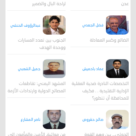
عدن
لراحة البال والضمير
فضل الجعدي
عبدالرؤوف الحنشي
الضالع وكسر المعادلة
الجنوب بين تعدد المسارات
ووحدة الهدف
جميل الشعبي
عماد باحميش
المشهد اليمني: تقاطعات
التخصصات النادرة ضحية العقلية
المصالح الدولية وارتدادات الأزمة
الإدارية التقليدية . . فكيف
للمحافظة أن تتطور؟
صالح حقروص
ناصر المشارع
الحوثي... بين وهم القوة
من مواثيق الأمين والمأمون إلى