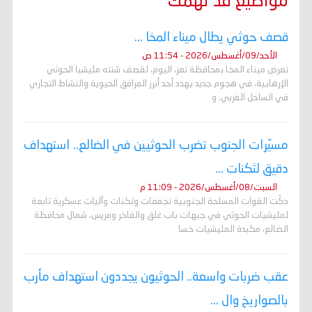
مواضيع قد تهمك
قصف حوثي يطال ميناء المخا ...
الأحد/09/أغسطس/2026 - 11:54 ص
تعرض ميناء المخا بمحافظة تعز، اليوم، لقصف شنته مليشيا الحوثي
الإرهابية، في هجوم جديد يهدد أحد أبرز المرافق الحيوية والنشاط التجاري
في الساحل الغربي. و
مسيّرات الجنوب تضرب الحوثيين في الضالع.. استهداف
دقيق لثكنات ...
السبت/08/أغسطس/2026 - 11:09 م
دكّت القوات المسلحة الجنوبية تجمعات وثكنات وآليات عسكرية تابعة
لمليشيات الحوثي في جبهات باب غلق والفاخر ومريس، شمال محافظة
الضالع، مكبدة المليشيات خسا
عقب ضربات واسعة.. الحوثيون يجددون استهداف مأرب
بالصواريخ وال ...