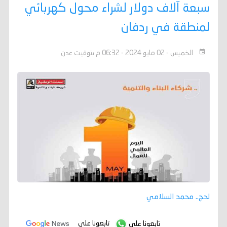
سبعة آلاف دولار لشراء محول كهربائي
لمنطقة في ردفان
الخميس - 02 مايو 2024 - 06:32 م بتوقيت عدن
لحج.. محمد السلامي
تابعونا على
تابعونا على