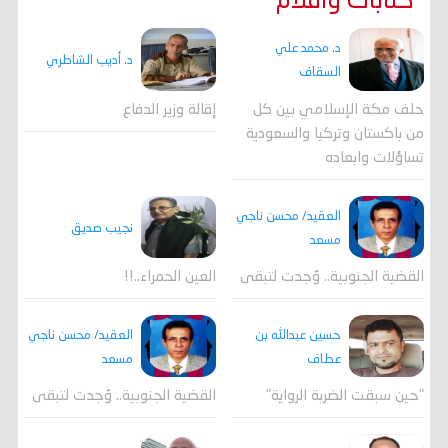
كتابات واقلام
د. محمد علي
د. أديب الشاطري
السقاف
حلف مكة الإسلامي بين كل
إقالة وزير الدفاع
من باكستان وتركيا والسعودية
تساؤلات وابعاده
العقيد/ محسن ناجي
نجيب صديق
مسعد
القضية الجنوبية.. وُجدت لتبقى
العين الحمراء..!!
العقيد/ محسن ناجي
حسين عبدالله بن
مسعد
عطاف
القضية الجنوبية.. وُجدت لتبقى
"حين سبقت الضربة الرواية"