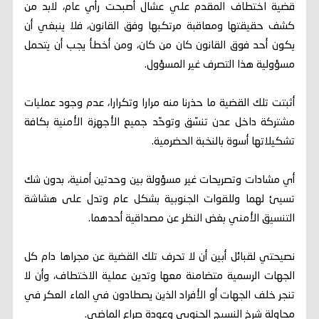
قضية اختطاف المقدم علي عشال أصبحت رأي عام، لابد من
كشف حقيقتها ومعاقبة مرتكبها وفق القانون، فلا ينبغي أن
يكون أحد فوق القانون كان من كان، ومن أخطأ يجب أن يتحمل
مسؤولية هذا التصرف غير المسؤول.
أثبتت تلك القضية ما حذرنا منه مرارا وتكرارا، عدم وجود عمليات
مشتركة داخل عدن تنسّق وتوحّد جميع الأجهزة الأمنية بكافة
تشكيلاتها أسوة بالنخبة الحضرمية.
أي مشادات وتصريحات غير مسؤولة بين وحدتين أمنية، بدون شك
تسيئ لهما وللقوات الجنوبية بشكل عام وتدل على هشاشة
التنسيق الأمني بغض النظر عن مصداقية أحدهما.
نصيحتي لقبائل أبين أن لا تحرف تلك القضية عن مجراها دام كل
الجهات الرسمية متضامنة معها وتدين عملية الاختطاف، وأن لا
تنجر خلف الجهات أو الأفراد الذين يصطادون في الماء العكر في
محاولة شرخ النسيج الجنوبي وعودة صراع الماضي.