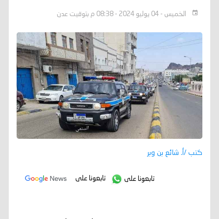
الخميس - 04 يوليو 2024 - 08:38 م بتوقيت عدن
كتب /أ. شائع بن وبر
تابعونا على
تابعونا على