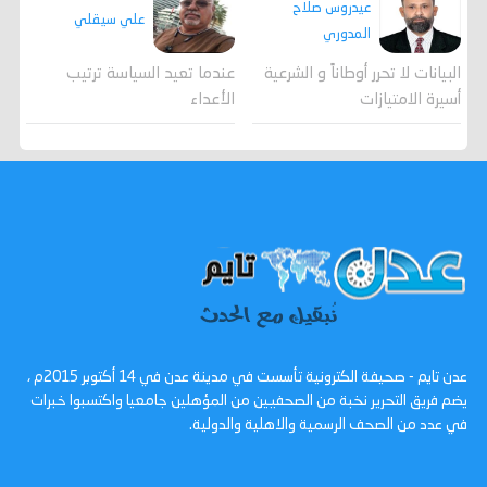
عيدروس صلاح
علي سيقلي
المدوري
عندما تعيد السياسة ترتيب
البيانات لا تحرر أوطاناً و الشرعية
الأعداء
أسيرة الامتيازات
عدن تايم - صحيفة الكترونية تأسست في مدينة عدن في 14 أكتوبر 2015م ،
يضم فريق التحرير نخبة من الصحفيين من المؤهلين جامعيا واكتسبوا خبرات
في عدد من الصحف الرسمية والاهلية والدولية.