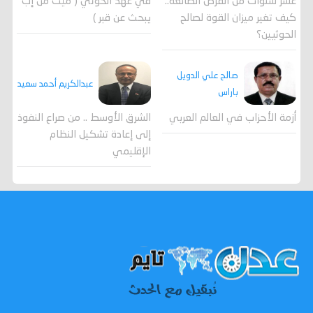
عشر سنوات من الفرص الضائعة..
في عهد الحوثي ( ميت من إب
كيف تغير ميزان القوة لصالح
يبحث عن قبر )
الحوثيين؟
صالح علي الدويل
عبدالكريم أحمد سعيد
باراس
أزمة الأحزاب في العالم العربي
الشرق الأوسط .. من صراع النفوذ
إلى إعادة تشكيل النظام
الإقليمي