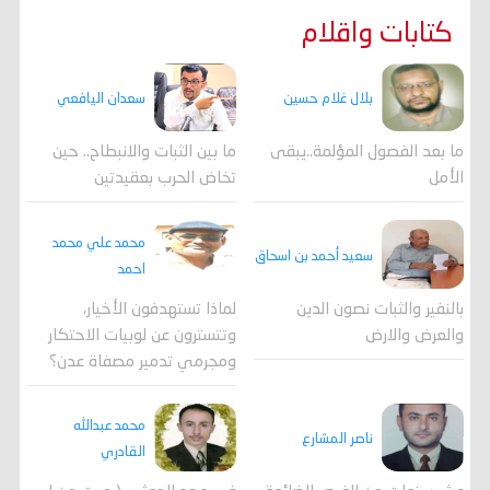
كتابات واقلام
بلال غلام حسين
سعدان اليافعي
ما بعد الفصول المؤلمة..يبقى
ما بين الثبات والانبطاح.. حين
الأمل
تخاض الحرب بعقيدتين
محمد علي محمد
سعيد أحمد بن اسحاق
احمد
لماذا تستهدفون الأخيار،
بالنفير والثبات نصون الدين
وتتسترون عن لوبيات الاحتكار
والعرض والارض
ومجرمي تدمير مصفاة عدن؟
محمد عبدالله
ناصر المشارع
القادري