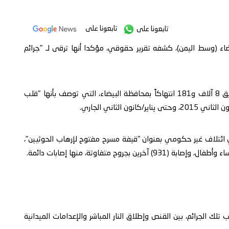
تابعونا على
تابعونا على
ء (وسط اليمن)، كشفه تقرير حقوقي، مؤكدا أنها ترقى لـ "جرائم
وذكر تقرير حديث لائتلاف حقوقي في اليمن، أنه تم توثيق 8 آلاف و181 انتهاكاً بمحافظة البيضاء، التي توصف بأنها "قلب
 الثاني الجاري.
هي ائتلاف غير حكومي بعنوان "قيفة مسرح مفتوح لإرهاب الحوثيين"،
ك الجرائم، بين القنص وإطلاق النار المباشر والإعدامات الميدانية