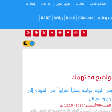
مجتمع مدني
كتابات
فريق التحرير
من نحن
إتصل بنا
ب وعالم
إجتماعيات
قضايا
رياضة
ثقافة
واضيع قد تهمك
يمن اليوم يواجه خطراً متزايداً من العودة إلى
اع واسع الن ...
السبت/08/أغسطس/2026 - 12:10 ص
ان منسوب إلى المبعوث الخاص للأمم المتحدة إلى اليمن، هانس