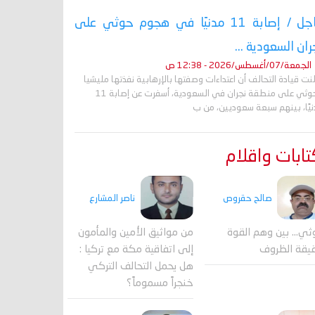
عاجل / إصابة 11 مدنيًا في هجوم حوثي على
ران السعودية ...
الجمعة/07/أغسطس/2026 - 12:38 ص
نت قيادة التحالف أن اعتداءات وصفتها بالإرهابية نفذتها مليشيا
الحوثي على منطقة نجران في السعودية، أسفرت عن إصابة 11
نيًا، بينهم سبعة سعوديين، من ب
ابات واقلام
صالح حقروص
ناصر المشارع
ثي... بين وهم القوة
من مواثيق الأمين والمأمون
يقة الظروف
إلى اتفاقية مكة مع تركيا :
هل يحمل التحالف التركي
خنجراً مسموماً؟