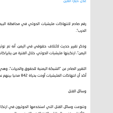
عدن تايم/ العين
رقم صادم لانتهاكات مليشيات الحوثي في محافظة البيضا
الحرب".
اليمن"، ارتكبتها مليشيات الحوثي، خلال الفترة من يناير/كانون الثاني 2015، وحتى يناير/كانون
التقرير الصادر عن "الشبكة اليمنية للحقوق والحريات"، و
أكد أن انتهاكات المليشيات أودت بحياة 842 مدنيا بينهم نساء وأطفال، وإصابة (931) آخرين بجروح متفاوتة، منها إصابات دائمة.
وسائل القتل
وتنوعت وسائل القتل التي استخدمها الحوثيون في ارتكاب تل