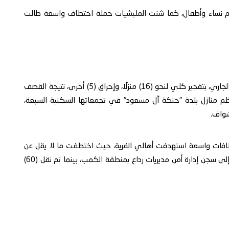
مقتل 7 مدنيين وإصابة 18 آخرين بينهم نساء وأطفال، كما شنت المليشيات حملة اختطاف واسعة طالت
كما وثق قيام مليشيات الحوثي يوم 9 يناير/كانون الثاني الجاري، بتفجير كلي لنحو (16) منزلًا، وإحراق (5) أخرى، نتيجة القصف
عظم منازل بلدة "حنكة آل مسعود" في تجمعاتها السكنية السبعة،
شواف.
ختطافات واسعة استهدفت أهالي القرية، حيث اختطفت ما لا يقل عن
(400) مدني، بينهم أطفال وشيوخ، وتم نقل (360) منهم إلى سجن إدارة أمن مديريات رداع بمنطقة الكمب، بينما تم نقل (60)