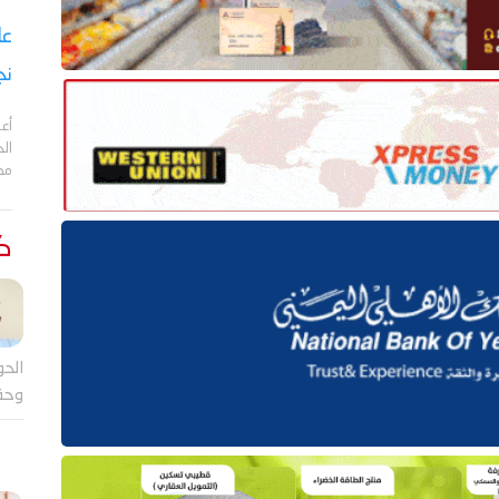
نج
أعل
مد
كت
الحو
وحق