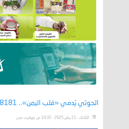
الحوثي يُدمي «قلب اليمن».. 8181 انتهاكاً ترقى لـ«جرائم الحرب»
الثلاثاء - 21 يناير 2025 - 10:35 ص بتوقيت عدن