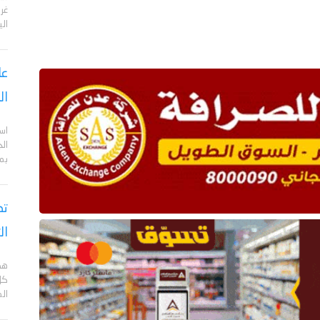
الي
عا
ال
اس
ال
بم
تص
ال
هد
كل
ال