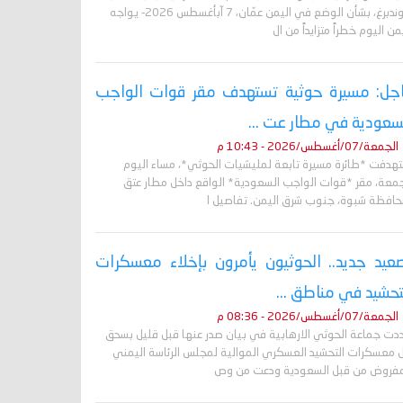
غروندبرغ، بشأن الوضع في اليمن عمّان، 7 آبأغسطس 2026- يواجه
من اليوم خطراً متزايداً من ال
جل: مسيرة حوثية تستهدف مقر قوات الواجب
سعودية في مطار عت ...
الجمعة/07/أغسطس/2026 - 10:43 م
تهدفت *طائرة مسيرة تابعة لمليشيات الحوثي*، مساء اليوم
جمعة، مقر *قوات الواجب السعودية* الواقع داخل مطار عتق
حافظة شبوة، جنوب شرق اليمن. تفاصيل ا
عيد جديد.. الحوثيون يأمرون بإخلاء معسكرات
تحشيد في مناطق ...
الجمعة/07/أغسطس/2026 - 08:36 م
دت جماعة الحوثي الارهابية في بيان صدر عنها قبل قليل بسحق
 معسكرات التحشيد العسكري الموالية لمجلس الرئاسة اليمني
مفروض من قبل السعودية ودعت من وص