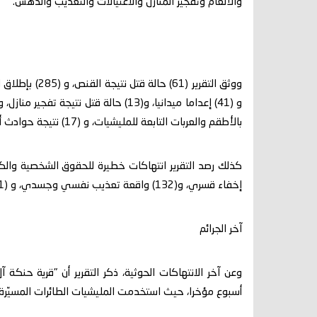
والألغام وتفجير المنازل والاغتيالات والتعذيب والدهس.
بالأطقم والعربات التابعة للمليشيات، و (17) نتيجة حوادث أخرى.
إخفاء قسري، و(132) واقعة تعذيب نفسي وجسدي، و (2691) انتهاكا ضد الممتلكات والأعيان المدنية.
آخر الجرائم
وعن آخر الانتهاكات الحوثية، ذكر التقرير أن "قرية حنكة
أسبوع مؤخرا، حيث استخدمت المليشيات الطائرات المسيّرة وا