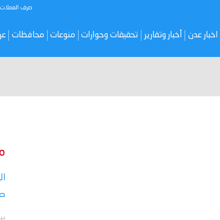
صرف العملات
اخبار عدن
أخبار وتقارير
تحقيقات وحوارات
منوعات
محافظات
عر
م
ال
صر
بي