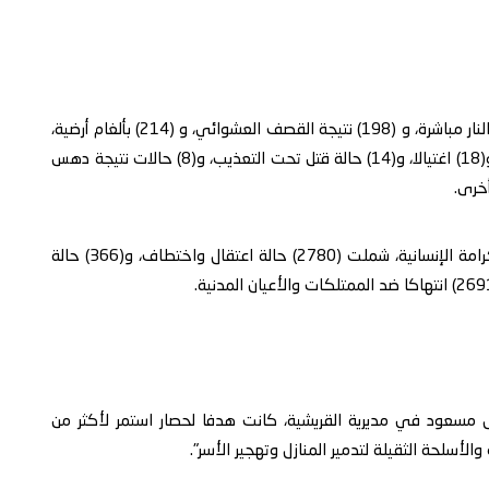
ووثق التقرير (61) حالة قتل نتيجة القنص، و (285) بإطلاق النار مباشرة، و (198) نتيجة القصف العشوائي، و (214) بألغام أرضية،
و (41) إعداما ميدانيا، و(13) حالة قتل نتيجة تفجير منازل، و(18) اغتيالا، و(14) حالة قتل تحت التعذيب، و(8) حالات نتيجة دهس
كذلك رصد التقرير انتهاكات خطيرة للحقوق الشخصية والكرامة الإنسانية، شملت (2780) حالة اعتقال واختطاف، و(366) حالة
 آل مسعود في مديرية القريشية، كانت هدفا لحصار استمر لأكثر من
لأسلحة الثقيلة لتدمير المنازل وتهجير الأسر".