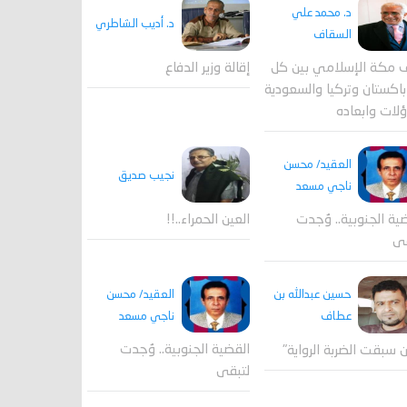
د. محمد علي
د. أديب الشاطري
السقاف
 مكة الإسلامي بين كل
إقالة وزير الدفاع
اكستان وتركيا والسعودية
لات وابعاده
العقيد/ محسن
نجيب صديق
ناجي مسعد
ية الجنوبية.. وُجدت
العين الحمراء..!!
قى
العقيد/ محسن
حسين عبدالله بن
ناجي مسعد
عطاف
القضية الجنوبية.. وُجدت
 سبقت الضربة الرواية"
لتبقى