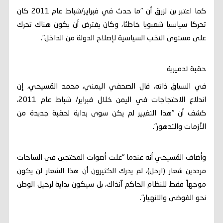
كما اعتبر بن لزرق أن "ما حدث في فبراير/شباط عام 2011 كان
تحركا سياسيا شعبويا خاطئا، وكان يفترض أن يكون هناك تحرك
على مستوى النخب السياسية لإصلاح الدولة من الداخل".
حقبة تدميرية
في السياق ذاته، قال الصحفي اليمني، محمد المُسيحي، إن
اندلاع الاحتجاجات في اليمن خلال فبراير/ شباط عام 2011،
كشف أن "هذا التغيير لم يكن سوى بداية لحقبة جديدة من
الأزمات والتدهور".
وأضاف المُسيحي أنه عندما "علت أصوات المحتجين في الساحات
مرددين شعار (ارحل)، لم يدرك الكثيرون أن هذا الشعار لن يكون
موجهاً فقط للنظام الحاكم آنذاك، بل سيكون بداية لرحيل الوطن
نحو الفوضى والانهيار".