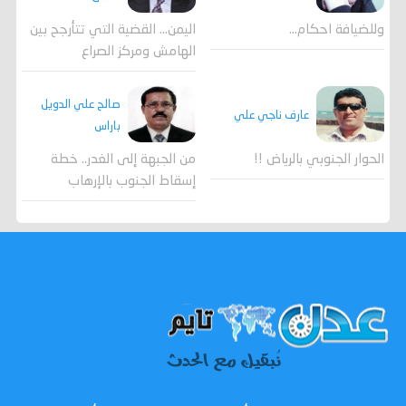
وللضيافة احكام…
اليمن… القضية التي تتأرجح بين
الهامش ومركز الصراع
صالح علي الدويل
عارف ناجي علي
باراس
الحوار الجنوبي بالرياض !!
من الجبهة إلى الغدر.. خطة
إسقاط الجنوب بالإرهاب