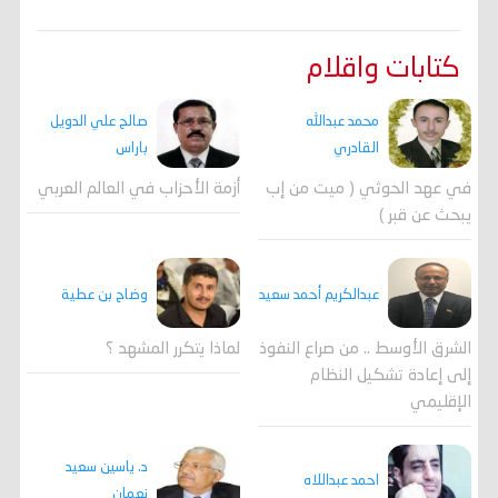
كتابات واقلام
محمد عبدالله
صالح علي الدويل
القادري
باراس
في عهد الحوثي ( ميت من إب
أزمة الأحزاب في العالم العربي
يبحث عن قبر )
وضاح بن عطية
عبدالكريم أحمد سعيد
لماذا يتكرر المشهد ؟
الشرق الأوسط .. من صراع النفوذ
إلى إعادة تشكيل النظام
الإقليمي
د. ياسين سعيد
احمد عبداللاه
نعمان