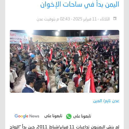
اليمن بدأ في ساحات الإخوان
الثلاثاء - 11 فبراير 2025 - 02:43 م بتوقيت عدن
عدن تايم/ العين
تابعونا على
تابعونا على
لم ينسَ اليمنيون تداعيات 11 فبراير/شباط 2011, حين بدأ "الزواج