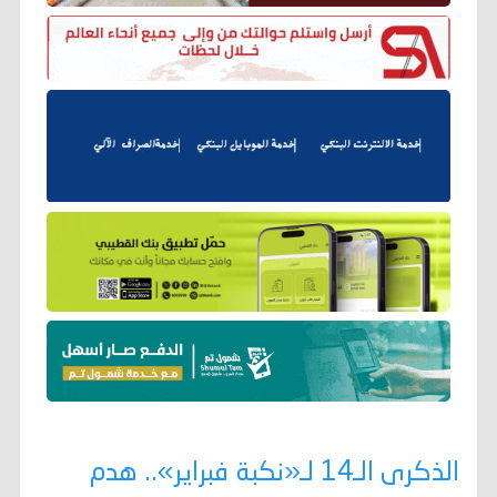
الذكرى الـ14 لـ«نكبة فبراير».. هدم