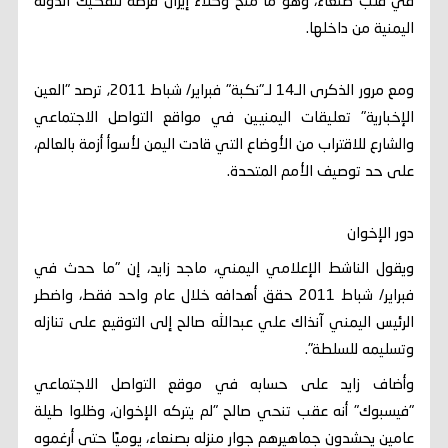
في قلب صنعاء، وهو ما منح وكلاء إيران فرصة لتفكيك الدولة
اليمنية من داخلها.
ومع مرور الذكرى الـ14 لـ"نكبة" فبراير/ شباط 2011, ترصد "العين
الإخبارية" تعليقات اليمنيين في مواقع التواصل الاجتماعي
والشارع للاقتراب من الأوضاع التي قادت اليمن لأسوأ أزمة بالعالم،
على حد توصيف الأمم المتحدة.
دور الإخوان
ويقول الناشط الإعلامي اليمني، ماجد زايد، إن "ما حدث في
فبراير/ شباط 2011 حقق أهدافه خلال عام واحد فقط، واضطر
الرئيس اليمني آنذاك علي عبدالله صالح إلى التوقيع على تنازله
وتسليمه للسلطة".
وأضاف زايد على حسابه في موقع التواصل الاجتماعي
"فيسبوك" أنه عقب تنحي صالح "لم يتركه الإخوان، وظلوا طيلة
عامين يحشدون جماهيرهم جوار منزله بصنعاء، يوميًا حتى أرغموه