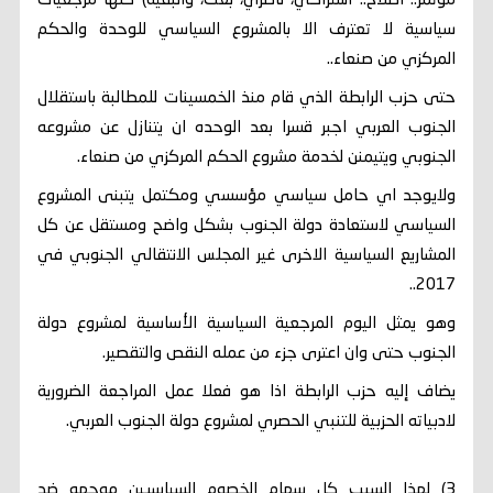
مؤتمر.. اصلاح.. اشتراكي، ناصري، بعث، والبقية) كلها مرجعيات
سياسية لا تعترف الا بالمشروع السياسي للوحدة والحكم
المركزي من صنعاء..
حتى حزب الرابطة الذي قام منذ الخمسينات للمطالبة باستقلال
الجنوب العربي اجبر قسرا بعد الوحده ان يتنازل عن مشروعه
الجنوبي ويتيمنن لخدمة مشروع الحكم المركزي من صنعاء.
ولايوجد اي حامل سياسي مؤسسي ومكتمل يتبنى المشروع
السياسي لاستعادة دولة الجنوب بشكل واضح ومستقل عن كل
المشاريع السياسية الاخرى غير المجلس الانتقالي الجنوبي في
2017..
وهو يمثل اليوم المرجعية السياسية الأساسية لمشروع دولة
الجنوب حتى وان اعترى جزء من عمله النقص والتقصير.
يضاف إليه حزب الرابطة اذا هو فعلا عمل المراجعة الضرورية
لادبياته الحزبية للتنبي الحصري لمشروع دولة الجنوب العربي.
3) لهذا السبب كل سهام الخصوم السياسيين موجهه ضد