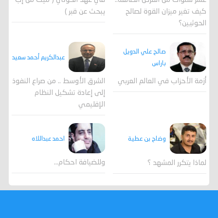
عشر سنوات من الفرص الضائعة..
في عهد الحوثي ( ميت من إب
كيف تغير ميزان القوة لصالح
يبحث عن قبر )
الحوثيين؟
صالح علي الدويل
عبدالكريم أحمد سعيد
باراس
أزمة الأحزاب في العالم العربي
الشرق الأوسط .. من صراع النفوذ
إلى إعادة تشكيل النظام
الإقليمي
احمد عبداللاه
وضاح بن عطية
وللضيافة احكام…
لماذا يتكرر المشهد ؟