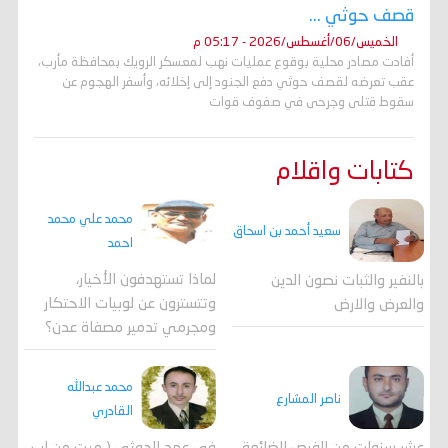
قصف حوثي ...
الخميس/06/أغسطس/2026 - 05:17 م
أفادت مصادر محلية بوقوع عمليات نهب لمعسكر الرويك بمحافظة مأرب،
عقب تعرضه لقصف حوثي دفع الجنود إلى إخلائه، وأسفر الهجوم عن
سقوط قتلى وجرحى في صفوف قوات
كتابات واقلام
محمد علي محمد
سعيد أحمد بن اسحاق
احمد
لماذا تستهدفون الأخيار،
بالنفير والثبات نصون الدين
وتتسترون عن لوبيات الاحتكار
والعرض والارض
ومجرمي تدمير مصفاة عدن؟
محمد عبدالله
ناصر المشارع
القادري