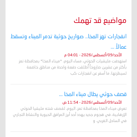
مواضيع قد تهمك
انفجارات تهز المخا.. صواريخ حوثية تدمر الميناء وتسقط
عمالاً ...
الأحد/09/أغسطس/2026 - 04:01 م
استهدفت مليشيات الحوثي، مساء اليوم، *ميناء المخا* بمحافظة تعز
بأكثر من عشرين صاروخاً أُطلقت دفعة واحدة من مناطق خاضعة
لسيطرتها، ما أسفر عن انفجارات كب
قصف حوثي يطال ميناء المخا ...
الأحد/09/أغسطس/2026 - 11:54 ص
تعرض ميناء المخا بمحافظة تعز، اليوم، لقصف شنته مليشيا الحوثي
الإرهابية، في هجوم جديد يهدد أحد أبرز المرافق الحيوية والنشاط التجاري
في الساحل الغربي. و