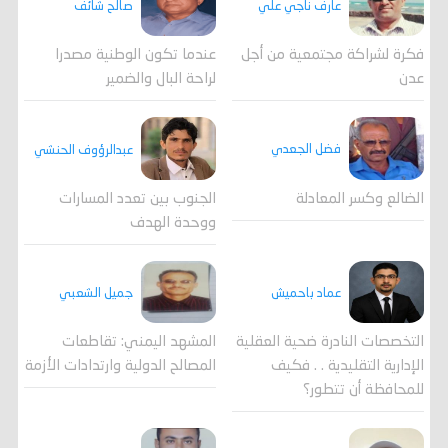
عارف ناجي علي
صالح شائف
فكرة لشراكة مجتمعية من أجل
عندما تكون الوطنية مصدرا
عدن
لراحة البال والضمير
فضل الجعدي
عبدالرؤوف الحنشي
الضالع وكسر المعادلة
الجنوب بين تعدد المسارات
ووحدة الهدف
جميل الشعبي
عماد باحميش
المشهد اليمني: تقاطعات
التخصصات النادرة ضحية العقلية
المصالح الدولية وارتدادات الأزمة
الإدارية التقليدية . . فكيف
للمحافظة أن تتطور؟