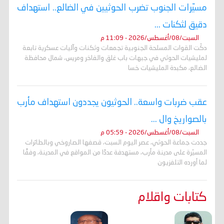
مسيّرات الجنوب تضرب الحوثيين في الضالع.. استهداف
دقيق لثكنات ...
السبت/08/أغسطس/2026 - 11:09 م
دكّت القوات المسلحة الجنوبية تجمعات وثكنات وآليات عسكرية تابعة
لمليشيات الحوثي في جبهات باب غلق والفاخر ومريس، شمال محافظة
الضالع، مكبدة المليشيات خسا
عقب ضربات واسعة.. الحوثيون يجددون استهداف مأرب
بالصواريخ وال ...
السبت/08/أغسطس/2026 - 05:59 م
جددت جماعة الحوثي، عصر اليوم السبت، قصفها الصاروخي وبالطائرات
المسيّرة على مدينة مأرب، مستهدفة عددًا من المواقع في المدينة، وفقًا
لما أورده التلفزيون
كتابات واقلام