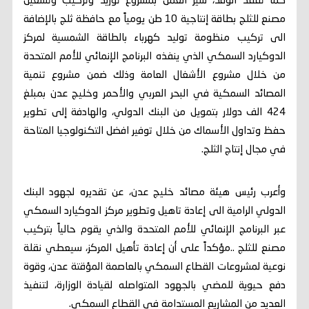
كما تفقد الوفد، سير العمل بمشروع توريد وتركيب وتشغيل
مصنع للثلج بطاقة إنتاجية 10 طن يومياً مع حافظة ثلج بالإضافة
الى تركيب منظومة توليد كهرباء بالطاقة الشمسية لمركز
الدوكيارد السمكي الذي ينفذه البرنامج الإنمائي للأمم المتحدة
من خلال مشروع الأشغال العامة وذلك ضمن مشروع تنمية
المصائد السمكية في البحر العربي والأحمر وخليج عدن بمبلغ
424 الف دولار بتمويل من البنك الدولي، والهادفة إلى تطوير
حفظ وتداول الأسماك من خلال توفير افضل التكنولوجيا المتاحة
في مجال إنتاج الثلج.
وأعرب رئيس هيئة مصائد خليج عدن، عن تقديره لجهود البنك
الدولي الرامية الى إعادة تاهيل وتطوير مركز الدوكيارد السمكي
عبر البرنامج الإنمائي للأمم المتحدة والذي يقوم حالياً بتركيب
مصنع للثلج ..مؤكداً على أن إعادة تأهيل المركز، سيعطي نقلة
نوعية لمشروعات القطاع السمكي بالعاصمة المؤقتة عدن، وقوة
دفع حيوية للمضي بالجهود المتواصله لقيادة الوزارة، لتنفيذ
العديد من المشاريع المستدامة في القطاع السمكي.