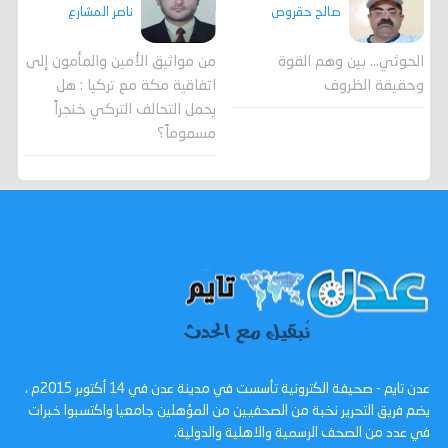
صالح حقروص
ناصر المشارع
الحوثي... بين وهم القوة
من مواثيق الأمين والمأمون إلى
وحقيقة الظروف
اتفاقية مكة مع تركيا : هل
يحمل التحالف التركي خنجراً
مسموماً؟
عدن تايم - صحيفة الكترونية تأسست في مدينة عدن في 14 أكتوبر 2015م ،
يضم فريق التحرير نخبة من الصحفيين من المؤهلين جامعيا واكتسبوا خبرات
في عدد من الصحف الرسمية والاهلية والدولية.