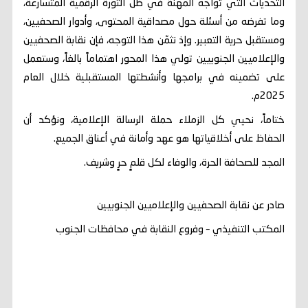
التحديات التي تواجه المهنة في ظل الثورة الرقمية المتسارعة،
وما تفرضه من أسئلة حول مصداقية المحتوى، وأدوار الصحفيين،
ومستقبل حرية التعبير. وإذ نثمّن هذا التوجه، فإن نقابة الصحفيين
والإعلاميين الجنوبيين تولي هذا المحور اهتماماً بالغاً، وستعمل
على تضمينه في برامجها وأنشطتها المستقبلية خلال العام
2025م.
ختاماً، نحيي كل الزملاء حملة الرسالة الإعلامية، ونؤكد أن
الحفاظ على أخلاقياتها هو عهد وأمانة في أعناق الجميع.
المجد للصحافة الحرة، والوفاء لكل قلمٍ حرٍ وشريف.
صادر عن نقابة الصحفيين والإعلاميين الجنوبيين
المكتب التنفيذي – وفروع النقابة في محافظات الجنوب