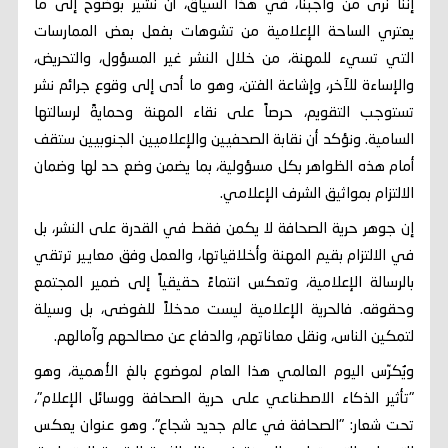
إننا نرى من واجبنا، في هذا السياق، أن نشير بوضوح إلى ما
يعتري الساحة الإعلامية من تشوهات بفعل بعض الممارسات
التي تسيء للمهنة، من خلال النشر غير المسؤول، والتحريض،
والإساءة للآخر، وإشاعة الفتن، وهو ما أدى إلى وقوع جرائم نشر
تستوجب التقويم، حرصاً على نقاء المهنة وحمايةً لرسالتها
السامية. ونؤكد أن نقابة الصحفيين والإعلاميين الجنوبيين ستقف
أمام هذه الظواهر بكل مسؤولية، بما يضمن وضع حد لها وضمان
الالتزام بمواثيق الشرف الإعلامي.
إن جوهر حرية الصحافة لا يكمن فقط في القدرة على النشر، بل
في الالتزام بقيم المهنة وأخلاقياتها، والعمل وفق معايير ترتقي
بالرسالة الإعلامية، وتعكس انتماءً حقيقياً إلى ضمير المجتمع
وحقوقه. فالحرية الإعلامية ليست مدخلاً للفوضى، بل وسيلة
لتمكين الناس، ونقل معاناتهم، والدفاع عن مصالحهم وآمالهم.
ويُكرّس اليوم العالمي هذا العام لموضوع بالغ الأهمية، وهو
"تأثير الذكاء الاصطناعي على حرية الصحافة ووسائل الإعلام"،
تحت شعار: "الصحافة في عالم جديد شجاع". وهو عنوان يعكس