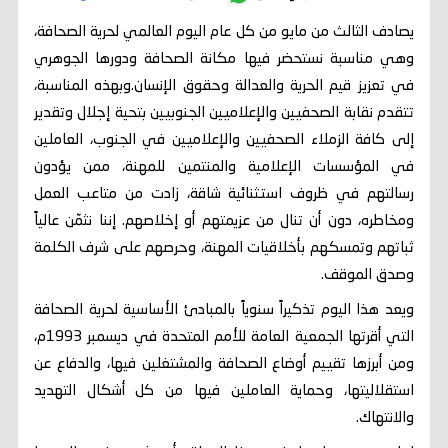
يصادف الثالث من مايو من كل عام اليوم العالمي لحرية الصحافة،
وهي مناسبة نستحضر فيها مكانة الصحافة ودورها الجوهري
في تعزيز قيم الحرية والعدالة وحقوق الإنسان.وبهذه المناسبة،
تتقدم نقابة الصحفيين والإعلاميين الجنوبيين بتحية إجلال وتقدير
إلى كافة الزملاء الصحفيين والإعلاميين في الجنوب، العاملين
في المؤسسات الإعلامية والمنتمين للمهنة، ممن يؤدون
رسالتهم في ظروف استثنائية شاقة، زادت من متاعب العمل
ومخاطره، دون أن تنال من عزيمتهم أو إخلاصهم. إننا نثمّن عالياً
ثباتهم وتمسكهم بأخلاقيات المهنة، وحرصهم على شرف الكلمة
وصدق الموقف.
ويعد هذا اليوم تذكيراً سنوياً بالمبادئ الأساسية لحرية الصحافة
التي أقرتها الجمعية العامة للأمم المتحدة في ديسمبر 1993م،
ومن أبرزها تقييم أوضاع الصحافة والمشتغلين فيها، والدفاع عن
استقلاليتها، وحماية العاملين فيها من كل أشكال التهديد
والانتهاك.