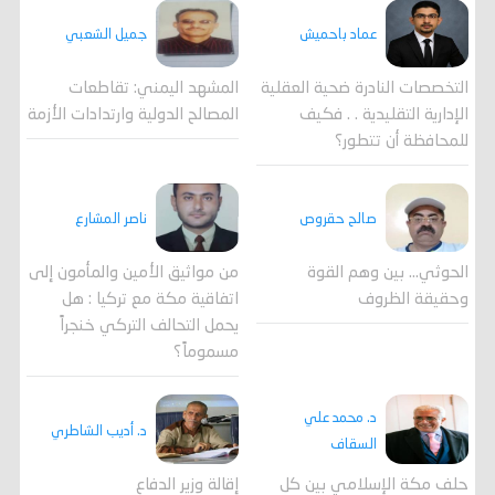
جميل الشعبي
عماد باحميش
المشهد اليمني: تقاطعات
التخصصات النادرة ضحية العقلية
المصالح الدولية وارتدادات الأزمة
الإدارية التقليدية . . فكيف
للمحافظة أن تتطور؟
صالح حقروص
ناصر المشارع
الحوثي... بين وهم القوة
من مواثيق الأمين والمأمون إلى
وحقيقة الظروف
اتفاقية مكة مع تركيا : هل
يحمل التحالف التركي خنجراً
مسموماً؟
د. محمد علي
د. أديب الشاطري
السقاف
حلف مكة الإسلامي بين كل
إقالة وزير الدفاع