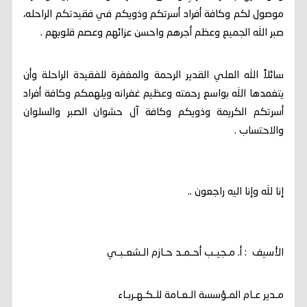
موصول لكم وكافة أفراد أسرتكم وذويكم في فقيدتكم الراحله،
صبر الله الجميع وعظم أجرهم واحسن عزائهم وعصم قلوبهم .
سائلاً الله العلي القدير الرحمة والمغفرة للفقيدة الراحلة وأن
يتغمدها الله بواسع رحمته وعظيم غفرانه ويلهمكم وكافة أفراد
أسرتكم الكريمة وذويكم وكافة آل حشوان الصبر والسلوان
والاحتساب .
إنا لله وإنا اليه راجعون ..
الأسيف : أ. مـجيـب أحـمـد حـازم الـشعـبـي
مـدير عـام المـؤسسة الـعـامة للـكـهـربـاء