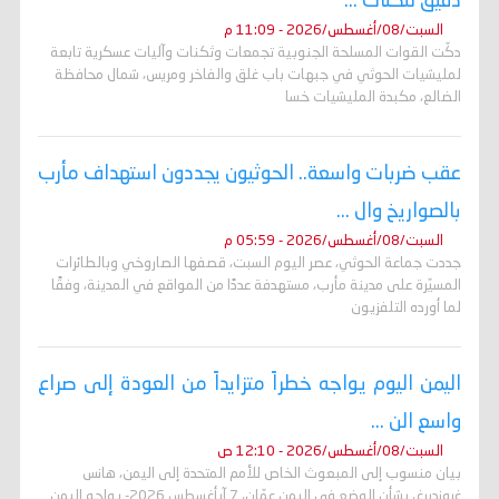
دقيق لثكنات ...
السبت/08/أغسطس/2026 - 11:09 م
دكّت القوات المسلحة الجنوبية تجمعات وثكنات وآليات عسكرية تابعة
لمليشيات الحوثي في جبهات باب غلق والفاخر ومريس، شمال محافظة
الضالع، مكبدة المليشيات خسا
عقب ضربات واسعة.. الحوثيون يجددون استهداف مأرب
بالصواريخ وال ...
السبت/08/أغسطس/2026 - 05:59 م
جددت جماعة الحوثي، عصر اليوم السبت، قصفها الصاروخي وبالطائرات
المسيّرة على مدينة مأرب، مستهدفة عددًا من المواقع في المدينة، وفقًا
لما أورده التلفزيون
اليمن اليوم يواجه خطراً متزايداً من العودة إلى صراع
واسع الن ...
السبت/08/أغسطس/2026 - 12:10 ص
بيان منسوب إلى المبعوث الخاص للأمم المتحدة إلى اليمن، هانس
غروندبرغ، بشأن الوضع في اليمن عمّان، 7 آبأغسطس 2026- يواجه اليمن