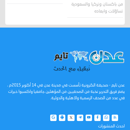
من باكستان وتركيا والسعودية
تساؤلات وابعاده
عدن تايم - صحيفة الكترونية تأسست في مدينة عدن في 14 أكتوبر 2015م ،
يضم فريق التحرير نخبة من الصحفيين من المؤهلين جامعيا واكتسبوا خبرات
في عدد من الصحف الرسمية والاهلية والدولية.
احدث المنشورات