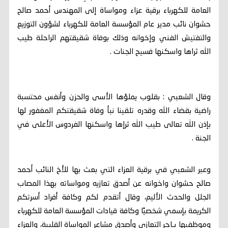
العامة للكهرباء برقية عزاء ومواساة إلى المهندس أحمد صالح
حشوان نائب مدير عام المؤسسة العامة للكهرباء لشؤون التوزيع
والتفتيش الفني وإخوانه وذلك بوفاة شقيقتهم الراحلة طيب
الله ثراها واسكنها فسيح الجنات .
وقال الشعبي : بقلوب يملؤها الأسى والحزن وأنفس محتسبة
راضية بقضاء الله وقدره تلقينا نبأ وفاة شقيقتكم المغفور لها
بإذن الله تعالى طيب الله ثرإها واسكنها الفردوس الأعلى في
الجنة .
وعبر الشعبي في برقية العزاء التي بعث بها للأخ النائب أحمد
صالح حشوان واخوانه عن أصدق تعازيه ومواساته بهذا المصاب
الجلل والحدث الأليم، وقال أتقدم لكم وكافة أفراد أسرتكم
الكريمة بإسمي شخصيًا وكافة قيادات المؤسسة العامة للكهرباء
وموظفيها بـاحر التعازي وأصدق مشاعر المواساة القلبية، والعزاء