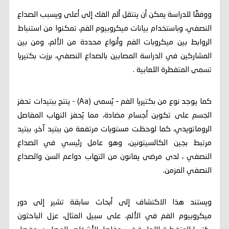
ووفقًا للدراسة يمكن أن ينتقل ألم الفك إلى أعلى ويسبب الصداع
النصفي، وباستخدام بيانات ميكروبيوم الفم، تمكنوا من استنباط
الروابط بين ميكروبات الفم وأنواع محددة من الألم، ومن بين
المشاركين في الدراسة المصابين بالصداع النصفي، برزت بكتيريا
تسمى المتفطرة اللعابية .
كما يوجد نوع من بكتيريا الفم – يُسمى (Aa) - ينتج ببتيدات تحفز
الجسم على تكوين أجسام مضادة، مما يُحفز التهاب المفاصل
الروماتويدي، كما لوحظت مستويات مرتفعة من ببتيد آخر، ببتيد
مرتبط بجين الكالسيتونين، وهو عامل رئيسي في الصداع
النصفي ، لدى مرضى يعانون من التهاب دواعم السن والصداع
النصفي المزمن.
ويستند هذا الاكتشاف إلى أبحاث سابقة تشير إلى دور
ميكروبيوم الفم في الألم، على سبيل المثال، عزل الباحثون