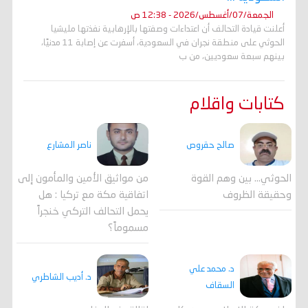
الجمعة/07/أغسطس/2026 - 12:38 ص
أعلنت قيادة التحالف أن اعتداءات وصفتها بالإرهابية نفذتها مليشيا
الحوثي على منطقة نجران في السعودية، أسفرت عن إصابة 11 مدنيًا،
بينهم سبعة سعوديين، من ب
كتابات واقلام
صالح حقروص
ناصر المشارع
الحوثي... بين وهم القوة
من مواثيق الأمين والمأمون إلى
وحقيقة الظروف
اتفاقية مكة مع تركيا : هل
يحمل التحالف التركي خنجراً
مسموماً؟
د. محمد علي
د. أديب الشاطري
السقاف