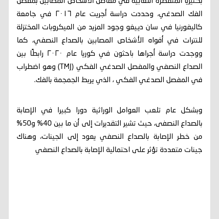
بكتيريا المتفطرة اللعابية في مفاصل الأشخاص المصابين بمفصل
الفك الصدغي، وحددت دراسة أجريت عام ٢٠١٦ في جامعة
كاليفورنيا في سان دييغو وجود المزيد من الميكروبات المختزلة
للنترات في أفواه الأشخاص المصابين بالصداع النصفي، كما
ووجدت دراسة أجراها باحثون في كوريا عام ٢٠٢٠ رابطًا بين
الصداع النصفي والمفصل الصدغي الفكي (TMJ) وهو اضطراب
في المفصل الصدغي الفكي ، الذي يربط الجمجمة بالفك.
وبشكل عام تلعب العوامل الوراثية دورا كبيرا في الإصابة
بالصداع النصفى، حيث تشير التقديرات إلى أن ما بين 40% و50%
من خطر الإصابة بالصداع النصفي يعود إلى الجينات، وهناك
جينات متعددة تؤثر على احتمالية الإصابة بالصداع النصفي