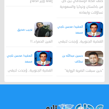
حلف مكة الإسلامي بين كل
إقالة وزير الدفاع
من باكستان وتركيا والسعودية
تساؤلات وابعاده
العقيد/ محسن ناجي
نجيب صديق
مسعد
القضية الجنوبية.. وُجدت لتبقى
العين الحمراء..!!
العقيد/ محسن ناجي
حسين عبدالله بن
مسعد
عطاف
القضية الجنوبية.. وُجدت لتبقى
"حين سبقت الضربة الرواية"