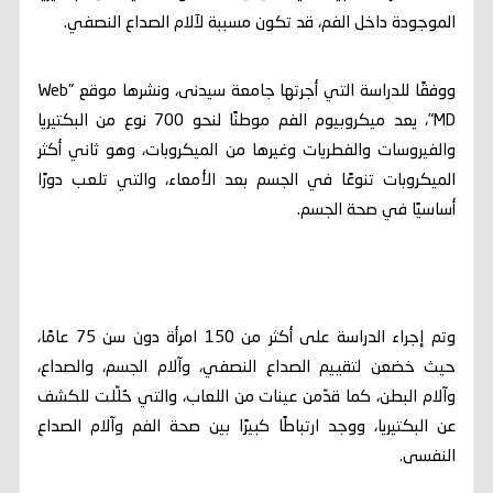
الموجودة داخل الفم، قد تكون مسببة لآلام الصداع النصفي.
ووفقًا للدراسة التي أجرتها جامعة سيدنى، ونشرها موقع "Web
MD"، يعد ميكروبيوم الفم موطنًا لنحو 700 نوع من البكتيريا
والفيروسات والفطريات وغيرها من الميكروبات، وهو ثاني أكثر
الميكروبات تنوعًا في الجسم بعد الأمعاء، والتي تلعب دورًا
أساسيًا في صحة الجسم.
وتم إجراء الدراسة على أكثر من 150 امرأة دون سن 75 عامًا،
حيث خضعن لتقييم الصداع النصفي، وآلام الجسم، والصداع،
وآلام البطن، كما قدّمن عينات من اللعاب، والتي حُلّلت للكشف
عن البكتيريا، ووجد ارتباطًا كبيرًا بين صحة الفم وآلام الصداع
النفسى.