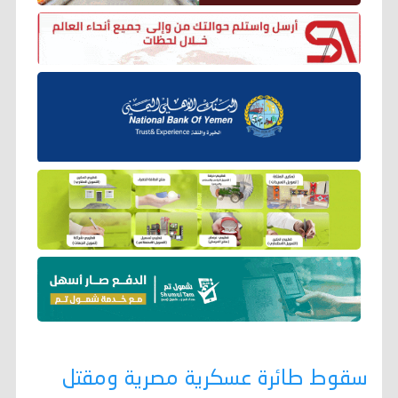
سقوط طائرة عسكرية مصرية ومقتل