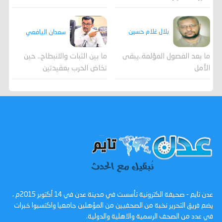
بلال غلام حسين
سعدان اليافعي
ما بعد الفصول المؤلمة..يبقى
ما بين الثبات والانبطاح.. حين
الأمل
تخاض الحرب بعقيدتين
عدن تايم - صحيفة الكترونية تأسست في مدينة عدن في 14 أكتوبر 2015م ،
يضم فريق التحرير نخبة من الصحفيين من المؤهلين جامعيا واكتسبوا خبرات
في عدد من الصحف الرسمية والاهلية والدولية.