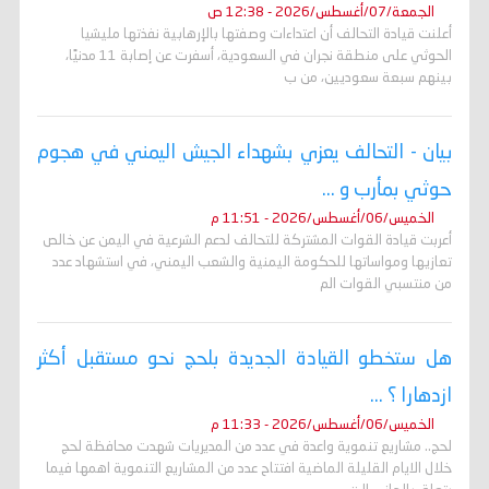
الجمعة/07/أغسطس/2026 - 12:38 ص
أعلنت قيادة التحالف أن اعتداءات وصفتها بالإرهابية نفذتها مليشيا
الحوثي على منطقة نجران في السعودية، أسفرت عن إصابة 11 مدنيًا،
بينهم سبعة سعوديين، من ب
بيان - التحالف يعزي بشهداء الجيش اليمني في هجوم
حوثي بمأرب و ...
الخميس/06/أغسطس/2026 - 11:51 م
أعربت قيادة القوات المشتركة للتحالف لدعم الشرعية في اليمن عن خالص
تعازيها ومواساتها للحكومة اليمنية والشعب اليمني، في استشهاد عدد
من منتسبي القوات الم
هل ستخطو القيادة الجديدة بلحج نحو مستقبل أكثر
ازدهارا ؟ ...
الخميس/06/أغسطس/2026 - 11:33 م
لحج.. مشاريع تنموية واعدة في عدد من المديريات شهدت محافظة لحج
خلال الايام القليلة الماضية افتتاح عدد من المشاريع التنموية اهمها فيما