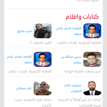
يتعلق بالجانب الت
كتابات واقلام
العقيد/ محسن ناجي
نجيب صديق
مسعد
القضية الجنوبية.. وُجدت لتبقى
العين الحمراء..!!
العقيد/ محسن ناجي
حسين عبدالله بن
مسعد
عطاف
القضية الجنوبية.. وُجدت لتبقى
"حين سبقت الضربة الرواية"
عيدروس صلاح
علي سيقلي
المدوري
عندما تعيد السياسة ترتيب
البيانات لا تحرر أوطاناً و الشرعية
الأعداء
أسيرة الامتيازات