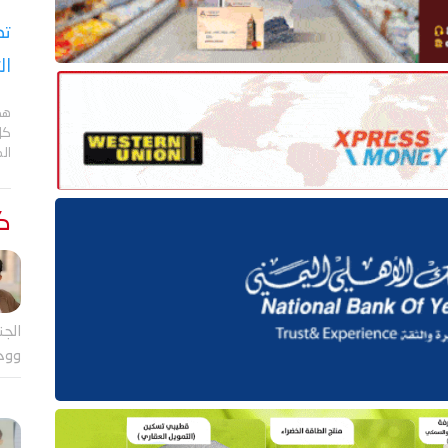
تص
ال
هد
كل
ال
كت
الجن
ووح