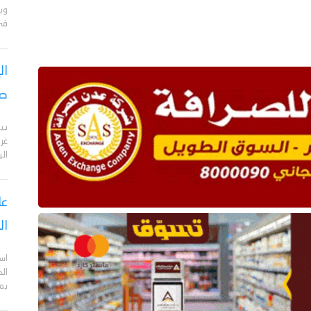
وبا
في 
ال
صر
بي
الي
عا
ال
اس
ال
بم