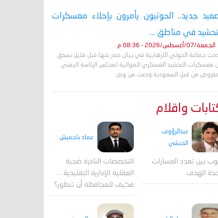
عيد جديد.. الحوثيون يأمرون بإخلاء معسكرات
تحشيد في مناطق ...
الجمعة/07/أغسطس/2026 - 08:36 م
دت جماعة الحوثي الارهابية في بيان صدر عنها قبل قليل بسحق
 معسكرات التحشيد العسكري الموالية لمجلس الرئاسة اليمني
مفروض من قبل السعودية ودعت من وص
ابات واقلام
عبدالرؤوف
عماد باحميش
الحنشي
وب بين تعدد المسارات
التخصصات النادرة ضحية
دة الهدف
العقلية الإدارية التقليدية . .
فكيف للمحافظة أن تتطور؟