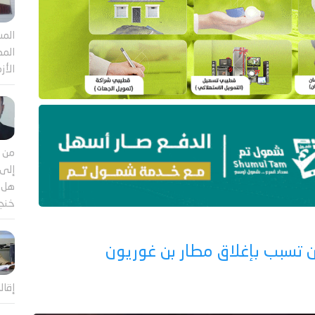
المش
المص
الأز
من م
إلى 
هل ي
خنجر
ن تسبب بإغلاق مطار بن غوريون
إقال