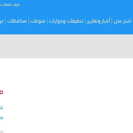
صرف العملات
اخبار عدن
أخبار وتقارير
تحقيقات وحوارات
منوعات
محافظات
عر
م
عق
مأ
جد