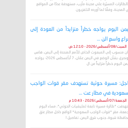
لطائرات المسيّرة على مدينة مأرب، مستهدفة عددًا من المواقع
المدينة، وفقًا لما أورده التلفزيون
يمن اليوم يواجه خطراً متزايداً من العودة إلى
اع واسع الن ...
السبت/08/أغسطس/2026 - 12:10 ص
ان منسوب إلى المبعوث الخاص للأمم المتحدة إلى اليمن، هانس
غروندبرغ، بشأن الوضع في اليمن عمّان، 7 آبأغسطس 2026- يواجه
من اليوم خطراً متزايداً من ال
جل: مسيرة حوثية تستهدف مقر قوات الواجب
سعودية في مطار عت ...
الجمعة/07/أغسطس/2026 - 10:43 م
تهدفت *طائرة مسيرة تابعة لمليشيات الحوثي*، مساء اليوم
جمعة، مقر *قوات الواجب السعودية* الواقع داخل مطار عتق
حافظة شبوة، جنوب شرق اليمن. تفاصيل ا