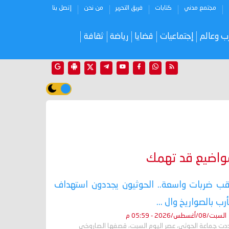
مجتمع مدني
كتابات
فريق التحرير
من نحن
إتصل بنا
ب وعالم
إجتماعيات
قضايا
رياضة
ثقافة
واضيع قد تهمك
ب ضربات واسعة.. الحوثيون يجددون استهداف
رب بالصواريخ وال ...
السبت/08/أغسطس/2026 - 05:59 م
دت جماعة الحوثي، عصر اليوم السبت، قصفها الصاروخي