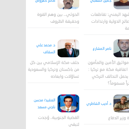
جميل الشعبي
صالح حقروص
هد اليمني: تقاطعات
الحوثي... بين وهم القوة
الح الدولية وارتدادات
وحقيقة الظروف
مة
د. محمد علي
ناصر المشارع
السقاف
واثيق الأمين والمأمون
حلف مكة الإسلامي بين كل
اتفاقية مكة مع تركيا :
من باكستان وتركيا والسعودية
حمل التحالف التركي
تساؤلات وابعاده
اً مسموماً؟
العقيد/ محسن
د. أديب الشاطري
ناجي مسعد
القضية الجنوبية.. وُجدت
ة وزير الدفاع
لتبقى