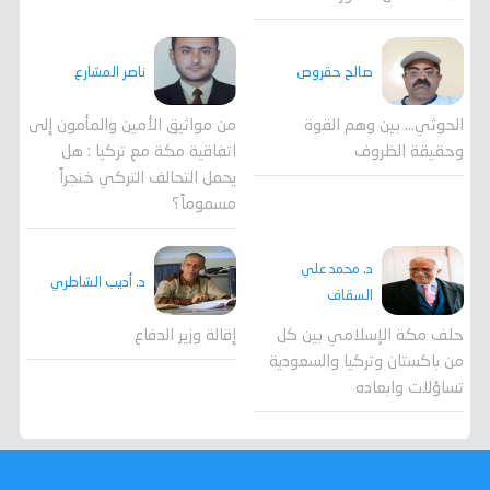
صالح حقروص
ناصر المشارع
الحوثي... بين وهم القوة
من مواثيق الأمين والمأمون إلى
وحقيقة الظروف
اتفاقية مكة مع تركيا : هل
يحمل التحالف التركي خنجراً
مسموماً؟
د. محمد علي
د. أديب الشاطري
السقاف
حلف مكة الإسلامي بين كل
إقالة وزير الدفاع
من باكستان وتركيا والسعودية
تساؤلات وابعاده