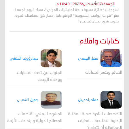
الجمعة/07/أغسطس/2026 - 10:43 م
استهدفت *طائرة مسيرة تابعة لمليشيات الحوثي*، مساء اليوم الجمعة،
مقر *قوات الواجب السعودية* الواقع داخل مطار عتق بمحافظة شبوة،
جنوب شرق اليمن. تفاصيل ا
كتابات واقلام
فضل الجعدي
عبدالرؤوف الحنشي
الضالع وكسر المعادلة
الجنوب بين تعدد المسارات
ووحدة الهدف
جميل الشعبي
عماد باحميش
المشهد اليمني: تقاطعات
التخصصات النادرة ضحية العقلية
المصالح الدولية وارتدادات الأزمة
الإدارية التقليدية . . فكيف
للمحافظة أن تتطور؟