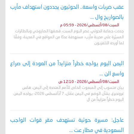
عقب ضربات واسعة.. الحوثيون يجددون استهداف مأرب
بالصواريخ وال ...
السبت/08/أغسطس/2026 - 05:59 م
جددت جماعة الحوثي، عصر اليوم السبت، قصفها الصاروخي وبالطائرات
المسيّرة على مدينة مأرب، مستهدفة عددًا من المواقع في المدينة، وفقًا
لما أورده التلفزيون
اليمن اليوم يواجه خطراً متزايداً من العودة إلى صراع
واسع الن ...
السبت/08/أغسطس/2026 - 12:10 ص
بيان منسوب إلى المبعوث الخاص للأمم المتحدة إلى اليمن، هانس
غروندبرغ، بشأن الوضع في اليمن عمّان، 7 آبأغسطس 2026- يواجه اليمن
اليوم خطراً متزايداً من ال
عاجل: مسيرة حوثية تستهدف مقر قوات الواجب
السعودية في مطار عت ...