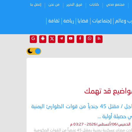
مجتمع مدني
كتابات
فريق التحرير
من نحن
إتصل بنا
ب وعالم
إجتماعيات
قضايا
رياضة
ثقافة
واضيع قد تهمك
عاجل / مقتل 45 جندياً من قوات الطوارئ اليمنية
 حصيلة أولية ...
الخميس/06/أغسطس/2026 - 03:27 م
أفادت مصادر عسكرية يمنية بمقتل 45 عنصراً من القوات الحكومية