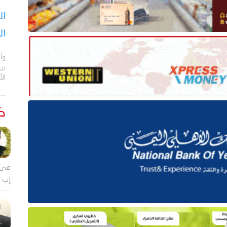
ال
ال
وأن
بن
ال
كت
في 
إب ي