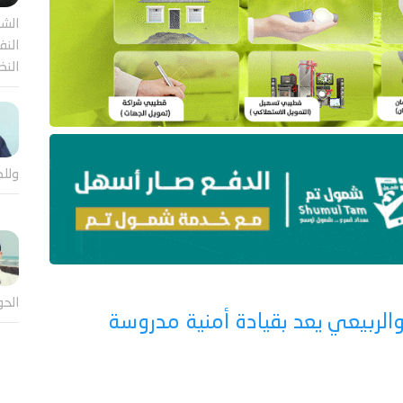
الشر
النف
النظ
وللض
الحو
الربيعي يعد بقيادة أمنية مدروسة