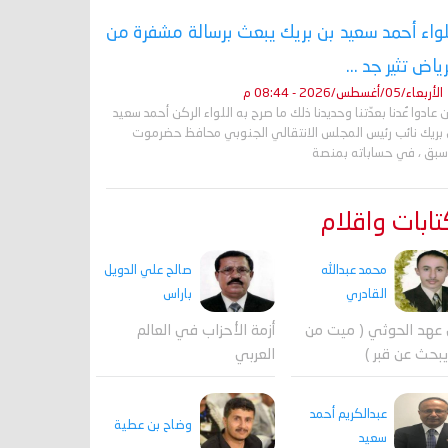
لواء أحمد سعيد بن بريك يبعث برسالة مشفرة من
رياض تثير جد ...
الأربعاء/05/أغسطس/2026 - 08:44 م
 عادوا عُدنا بعدّتنا وحديدنا ذلك ما صرح به اللواء الركن أحمد سعيد
 بريك نائب رئيس المجلس الانتقالي الجنوبي محافظ حضرموت
أسبق ، في حساباته بمنصة
ابات واقلام
محمد عبدالله
صالح علي الدويل
القادري
باراس
عهد الحوثي ( ميت من
أزمة الأحزاب في العالم
بحث عن قبر )
العربي
عبدالكريم أحمد
وضاح بن عطية
سعيد