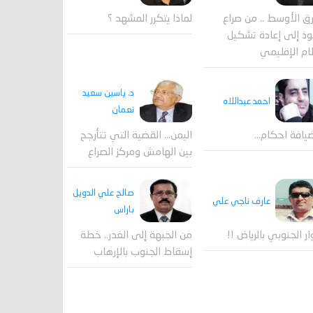
لماذا يتكرر المشهد ؟
ق الأوسط .. من صراع
وذ إلى إعادة تشكيل
ام الإقليمي
د. ياسين سعيد
احمد عبداللاه
نعمان
يافة احكام…
اليمن… القضية التي تتأرجح
بين الهامش ومركز الصراع
صالح علي الدويل
عارف ناجي علي
باراس
ار الجنوبي بالرياض !!
من الجبهة إلى الغدر.. خطة
إسقاط الجنوب بالإرهاب