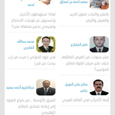
سعيد أحمد بن اسحاق
احمد
لماذا تستهدفون الأخيار،
بالنفير والثبات نصون الدين
وتتسترون عن لوبيات الاحتكار
والعرض والارض
ومجرمي تدمير مصفاة عدن؟
محمد عبدالله
ناصر المشارع
القادري
عشر سنوات من الفرص الضائعة..
في عهد الحوثي ( ميت من إب
كيف تغير ميزان القوة لصالح
يبحث عن قبر )
الحوثيين؟
صالح علي الدويل
عبدالكريم أحمد سعيد
باراس
أزمة الأحزاب في العالم العربي
الشرق الأوسط .. من صراع النفوذ
إلى إعادة تشكيل النظام
الإقليمي