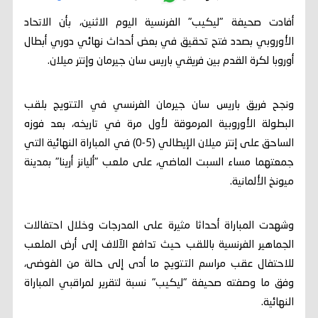
أفادت صحيفة "ليكيب" الفرنسية اليوم الاثنين، بأن الاتحاد
الأوروبي بصدد فتح تحقيق في بعض أحداث نهائي دوري أبطال
أوروبا لكرة القدم بين فريقي باريس سان جيرمان وإنتر ميلان.
ونجح فريق باريس سان جيرمان الفرنسي في التتويج بلقب
البطولة الأوروبية المرموقة لأول مرة في تاريخه، بعد فوزه
الساحق على إنتر ميلان الإيطالي (5-0) في المباراة النهائية التي
جمعتهما مساء السبت الماضي، على ملعب "أليانز أرينا" بمدينة
ميونخ الألمانية.
وشهدت المباراة أحداثا مثيرة على المدرجات وخلال احتفالات
الجماهير الفرنسية باللقب حيث تدافع الآلاف إلى أرض الملعب
للاحتفال عقب مراسم التتويج ما أدى إلى حالة من الفوضى،
وفق ما وصفته صحيفة "ليكيب" نسبة لتقرير لمراقبي المباراة
النهائية.