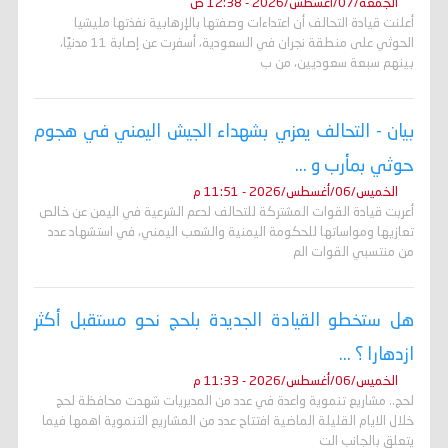
الجمعة/07/أغسطس/2026 - 12:38 ص
أعلنت قيادة التحالف أن اعتداءات وصفتها بالإرهابية نفذتها مليشيا
الحوثي على منطقة نجران في السعودية، أسفرت عن إصابة 11 مدنيًا،
بينهم سبعة سعوديين، من ب
بيان - التحالف يعزي بشهداء الجيش اليمني في هجوم
حوثي بمأرب و ...
الخميس/06/أغسطس/2026 - 11:51 م
أعربت قيادة القوات المشتركة للتحالف لدعم الشرعية في اليمن عن خالص
تعازيها ومواساتها للحكومة اليمنية والشعب اليمني، في استشهاد عدد
من منتسبي القوات الم
هل ستخطو القيادة الجديدة بلحج نحو مستقبل أكثر
ازدهارا ؟ ...
الخميس/06/أغسطس/2026 - 11:33 م
لحج.. مشاريع تنموية واعدة في عدد من المديريات شهدت محافظة لحج
خلال الايام القليلة الماضية افتتاح عدد من المشاريع التنموية اهمها فيما
يتعلق بالجانب الت