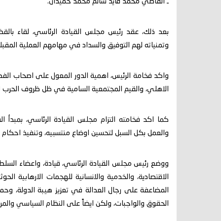
ـ القاضي محمد قايد سالم محمد حميدان.
بعد ذلك، عقد رئيس مجلس القيادة الرئاسي، لقاء بالقضا
وتمنياته لهم التوفيق والسداد في مهامهم العملية المقبلة
واكد فخامة الرئيس، اهمية الدور المعول على اصحاب الفضي
الاهلي، والقيم المجتمعية السامية في ظل ظروف الحرب القا
كما اكد فخامته التزام مجلس القيادة الرئاسي، بمبدأ 
والعمل بكل السبل لتحسين اوضاع منتسبيه، وتنفيذ احكام دو
ووضع رئيس مجلس القيادة الرئاسي، قيادة، واعضاء السلطة 
الاقتصادية، والخدمية والانسانية للهجمات الارهابية الح
المضاعفة على رجال العدالة في تعزيز هيبة الدولة، وحم
الحقوق والواجبات، ولكن ايضاً على النظام السياسي والمرك