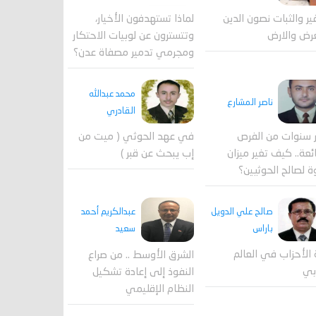
لماذا تستهدفون الأخيار،
فير والثبات نصون الدين
وتتسترون عن لوبيات الاحتكار
رض والارض
ومجرمي تدمير مصفاة عدن؟
محمد عبدالله
ناصر المشارع
القادري
 سنوات من الفرص
في عهد الحوثي ( ميت من
ئعة.. كيف تغير ميزان
إب يبحث عن قبر )
ة لصالح الحوثيين؟
صالح علي الدويل
عبدالكريم أحمد
باراس
سعيد
 الأحزاب في العالم
الشرق الأوسط .. من صراع
بي
النفوذ إلى إعادة تشكيل
النظام الإقليمي