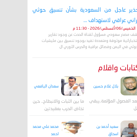
ذير عاجل من السعودية بشأن تنسيق حوثي
راني عراقي لاستهداف ...
الخميس/06/أغسطس/2026 - 11:30 م
ف مصدر سعودي مسؤول لقناة الحدث عن وجود تقارير
تخباراتية موثوقة ومتعددة تفيد بوجود تنسيق بين مليشيات
حوثي في اليمن وفصائل عراقية والحرس الثوري ال
ابات واقلام
بلال غلام حسين
سعدان اليافعي
عد الفصول المؤلمة..يبقى
ما بين الثبات والانبطاح.. حين
ل
تخاض الحرب بعقيدتين
محمد علي محمد
سعيد أحمد بن
احمد
اسحاق