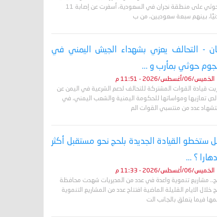
الحوثي على منطقة نجران في السعودية، أسفرت عن إصابة 11
نيًا، بينهم سبعة سعوديين، من ب
ان - التحالف يعزي بشهداء الجيش اليمني في
وم حوثي بمأرب و ...
الخميس/06/أغسطس/2026 - 11:51 م
ربت قيادة القوات المشتركة للتحالف لدعم الشرعية في اليمن عن
لص تعازيها ومواساتها للحكومة اليمنية والشعب اليمني، في
تشهاد عدد من منتسبي القوات الم
 ستخطو القيادة الجديدة بلحج نحو مستقبل أكثر
دهارا ؟ ...
الخميس/06/أغسطس/2026 - 11:33 م
ج.. مشاريع تنموية واعدة في عدد من المديريات شهدت محافظة
 خلال الايام القليلة الماضية افتتاح عدد من المشاريع التنموية
ها فيما يتعلق بالجانب الت