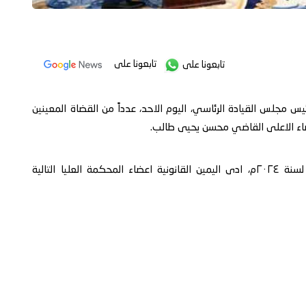
تابعونا على
تابعونا على
ئيس مجلس القيادة الرئاسي، اليوم الاحد، عدداً من القضاة المعينين
اء الاعلى القاضي محسن يحيى طالب.
وبموجب قرار رئيس مجلس القيادة الرئاسي رقم (٣٢٧) لسنة ٢٠٢٤م، ادى اليمين القانونية اعضاء المحكمة العليا التالية