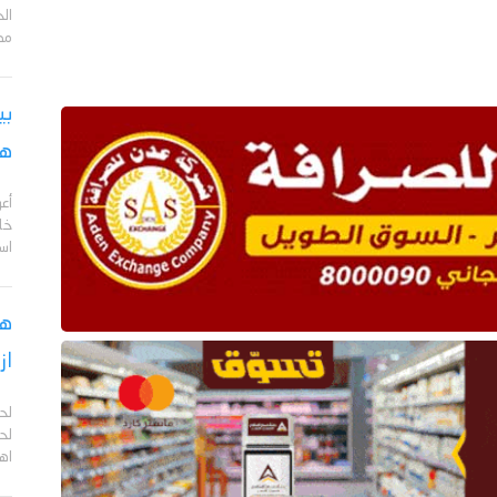
مد
بي
هج
أع
خا
اس
هل
از
لح
لحج
اهم