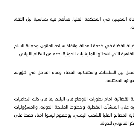
ة المعينين في المحكمة العليا، هنأهم فيه بمناسبة نيل الثقة،
.
لة القضاة في خدمة العدالة، وانفاذ سيادة القانون، وحماية السلم
هرة التي اشعلتها المليشيات الحوثية بدعم من النظام الايراني.
الفصل بين السلطات، واستقلالية القضاء وعدم التدخل في شؤونه،
ائره المختلفة.
القضائية، امام تطورات الاوضاع في البلاد، بما في ذلك التداعيات
وثية على المنشآت النفطية، وخطوط الملاحة الدولية، والمسؤوليات
اية المصالح العليا للشعب اليمني، بوصفهم ليسوا امناء فقط على
ز القانوني للدولة.