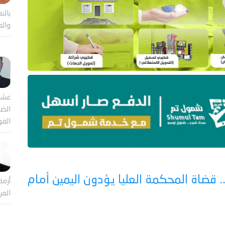
بالن
والع
عشر
الضا
القو
. قضاة المحكمة العليا يؤدون اليمين أمام
أزمة
العر