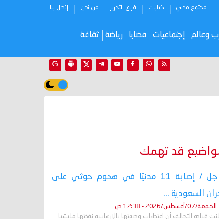
مجتمع مدني
كتابات
فريق التحرير
من نحن
إتصل بنا
ب وعالم
إجتماعيات
قضايا
رياضة
ثقافة
واضيع قد تهمك
عاجل / إصابة 11 مدنيًا في هجوم حوثي على
ران السعودية ...
الجمعة/07/أغسطس/2026 - 12:38 ص
نت قيادة التحالف أن اعتداءات وصفتها بالإرهابية نفذتها مليشيا