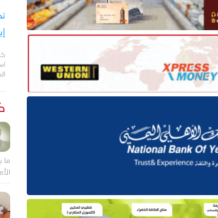
تح
إي
كش
اس
ال
كت
ما ب
الأم