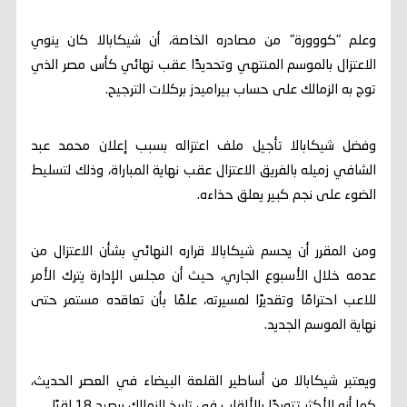
وعلم "كووورة" من مصادره الخاصة، أن شيكابالا كان ينوي
الاعتزال بالموسم المنتهي وتحديدًا عقب نهائي كأس مصر الذي
توج به الزمالك على حساب بيراميدز بركلات الترجيح.
وفضل شيكابالا تأجيل ملف اعتزاله بسبب إعلان محمد عبد
الشافي زميله بالفريق الاعتزال عقب نهاية المباراة، وذلك لتسليط
الضوء على نجم كبير يعلق حذاءه.
ومن المقرر أن يحسم شيكابالا قراره النهائي بشأن الاعتزال من
عدمه خلال الأسبوع الجاري، حيث أن مجلس الإدارة يترك الأمر
للاعب احترامًا وتقديرًا لمسيرته، علمًا بأن تعاقده مستمر حتى
نهاية الموسم الجديد.
ويعتبر شيكابالا من أساطير القلعة البيضاء في العصر الحديث،
كما أنه الأكثر تتويجًا بالألقاب في تاريخ الزمالك برصيد 18 لقبًا.