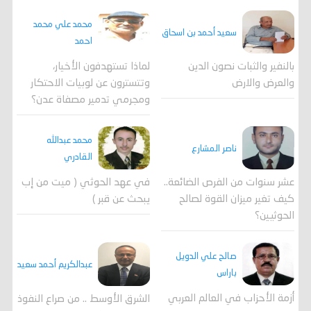
محمد علي محمد
سعيد أحمد بن اسحاق
احمد
لماذا تستهدفون الأخيار،
بالنفير والثبات نصون الدين
وتتسترون عن لوبيات الاحتكار
والعرض والارض
ومجرمي تدمير مصفاة عدن؟
محمد عبدالله
ناصر المشارع
القادري
عشر سنوات من الفرص الضائعة..
في عهد الحوثي ( ميت من إب
كيف تغير ميزان القوة لصالح
يبحث عن قبر )
الحوثيين؟
صالح علي الدويل
عبدالكريم أحمد سعيد
باراس
أزمة الأحزاب في العالم العربي
الشرق الأوسط .. من صراع النفوذ