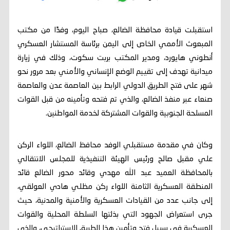
استقبلت قيادة محافظة الضالع، صباح اليوم، وفدًا من مكتب
المبعوث الأممي الخاص إلى اليمن برئاسة المستشار العسكري
أنطوني هايورد، ومدير المكتب بربت سكوت، وذلك في زيارة
ميدانية تهدف إلى تقييم الوضع الإنساني والأمني بعد مرور نحو
شهر على فتح الطريق الدولي الرابط بين العاصمة عدن والعاصمة
صنعاء عبر منفذ الضالع، والذي تم فتحه وتأمينه من قبل القوات
المسلحة الجنوبية والقوات المشتركة لخدمة المواطنين.
وكان في مقدمة مستقبلي الوفد محافظ الضالع، اللواء الركن
علي مقبل صالح ورئيس الهيئة التنفيذية للمجلس الانتقالي
بالمحافظة العميد عبد الله مهدي وقائد محور الضالع قائد
المنطقة العسكرية الثامنة اللواء ركن مظلي هادي العولقي،
إلى جانب عدد من القيادات العسكرية والأمنية والمدنية، حيث
جرى استعراض الجهود التي بذلتها السلطة المحلية والقوات
العسكرية في سبيل فتح وتأمين هذا الطريق الاستراتيجي، والذي