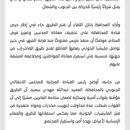
يمثل شريانًا رئيسيًا للحركة بين الجنوب والشمال.
وأكد المحافظ خلال اللقاء أن فتح الطريق جاء في إطار حرص
قيادة المحافظة على تخفيف معاناة المدنيين وتعزيز فرص
السلام، موضحًا أن منفذ مريس مفتوحًا منذ قرابة الشهر، في حين
تواصل مليشيا الحوثي رفضها القاطع لفتح طريق الفاخر–إب من
جهتها، متسببة في استمرار معاناة المواطنين ومضاعفة المشقة
عليهم.
من جانبه، أوضح رئيس القيادة المحلية للمجلس الانتقالي
الجنوبي بالمحافظة، العميد عبدالله مهدي سعيد، أن الطريق
مؤمّنة بقوات أمنية ونسائية لضمان سلامة العابرين، مشيرًا إلى أن
القوات ضبطت عدة محاولات لتهريب مخدرات ومواد متفجرة من
قبل المليشيات الحوثية، مما يعكس استغلالها للطرق والمعابر
الإنسانية لأغراض تهدد أمن واستقرار المجتمع.