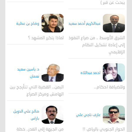
يبحث عن قبر )
وضاح بن عطية
عبدالكريم أحمد سعيد
لماذا يتكرر المشهد ؟
الشرق الأوسط .. من صراع النفوذ
إلى إعادة تشكيل النظام
الإقليمي
د. ياسين سعيد
احمد عبداللاه
نعمان
وللضيافة احكام…
اليمن… القضية التي تتأرجح بين
الهامش ومركز الصراع
صالح علي الدويل
عارف ناجي علي
باراس
الحوار الجنوبي بالرياض !!
من الجبهة إلى الغدر.. خطة