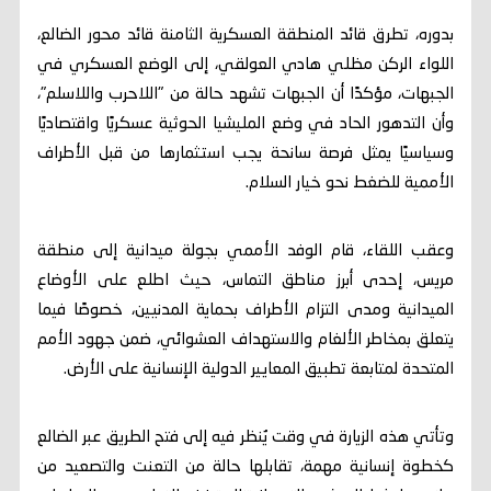
بدوره، تطرق قائد المنطقة العسكرية الثامنة قائد محور الضالع،
اللواء الركن مظلي هادي العولقي، إلى الوضع العسكري في
الجبهات، مؤكدًا أن الجبهات تشهد حالة من "اللاحرب واللاسلم"،
وأن التدهور الحاد في وضع المليشيا الحوثية عسكريًا واقتصاديًا
وسياسيًا يمثل فرصة سانحة يجب استثمارها من قبل الأطراف
الأممية للضغط نحو خيار السلام.
وعقب اللقاء، قام الوفد الأممي بجولة ميدانية إلى منطقة
مريس، إحدى أبرز مناطق التماس، حيث اطلع على الأوضاع
الميدانية ومدى التزام الأطراف بحماية المدنيين، خصوصًا فيما
يتعلق بمخاطر الألغام والاستهداف العشوائي، ضمن جهود الأمم
المتحدة لمتابعة تطبيق المعايير الدولية الإنسانية على الأرض.
وتأتي هذه الزيارة في وقت يُنظر فيه إلى فتح الطريق عبر الضالع
كخطوة إنسانية مهمة، تقابلها حالة من التعنت والتصعيد من