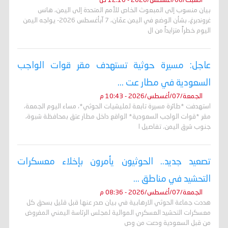
السبت/08/أغسطس/2026 - 12:10 ص
بيان منسوب إلى المبعوث الخاص للأمم المتحدة إلى اليمن، هانس
غروندبرغ، بشأن الوضع في اليمن عمّان، 7 آبأغسطس 2026- يواجه اليمن
اليوم خطراً متزايداً من ال
عاجل: مسيرة حوثية تستهدف مقر قوات الواجب
السعودية في مطار عت ...
الجمعة/07/أغسطس/2026 - 10:43 م
استهدفت *طائرة مسيرة تابعة لمليشيات الحوثي*، مساء اليوم الجمعة،
مقر *قوات الواجب السعودية* الواقع داخل مطار عتق بمحافظة شبوة،
جنوب شرق اليمن. تفاصيل ا
تصعيد جديد.. الحوثيون يأمرون بإخلاء معسكرات
التحشيد في مناطق ...
الجمعة/07/أغسطس/2026 - 08:36 م
هددت جماعة الحوثي الارهابية في بيان صدر عنها قبل قليل بسحق كل
معسكرات التحشيد العسكري الموالية لمجلس الرئاسة اليمني المفروض
من قبل السعودية ودعت من وص