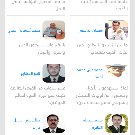
عندما تعيد السياسة ترتيب
ما بعد الفصول المؤلمة..يبقى
الأعداء
الأمل
سعدان اليافعي
سعيد أحمد بن اسحاق
ما بين الثبات والانبطاح.. حين
بالنفير والثبات نصون الدين
تخاض الحرب بعقيدتين
والعرض والارض
محمد علي محمد
ناصر المشارع
احمد
لماذا تستهدفون الأخيار،
عشر سنوات من الفرص الضائعة..
وتتسترون عن لوبيات الاحتكار
كيف تغير ميزان القوة لصالح
ومجرمي تدمير مصفاة عدن؟
الحوثيين؟
محمد عبدالله
صالح علي الدويل
القادري
باراس