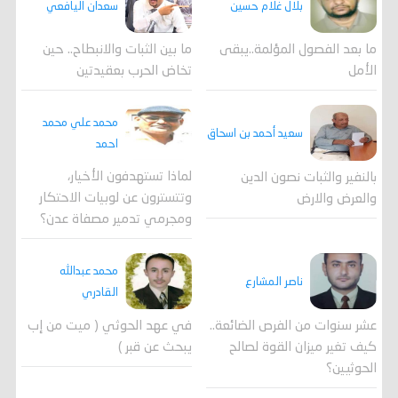
بلال غلام حسين
سعدان اليافعي
ما بعد الفصول المؤلمة..يبقى
ما بين الثبات والانبطاح.. حين
الأمل
تخاض الحرب بعقيدتين
محمد علي محمد
سعيد أحمد بن اسحاق
احمد
لماذا تستهدفون الأخيار،
بالنفير والثبات نصون الدين
وتتسترون عن لوبيات الاحتكار
والعرض والارض
ومجرمي تدمير مصفاة عدن؟
محمد عبدالله
ناصر المشارع
القادري
عشر سنوات من الفرص الضائعة..
في عهد الحوثي ( ميت من إب
كيف تغير ميزان القوة لصالح
يبحث عن قبر )
الحوثيين؟