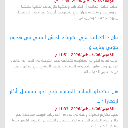
الجمعة/07/أغسطس/2026 - 12:38 ص
أعلنت قيادة التحالف أن اعتداءات وصفتها بالإرهابية نفذتها مليشيا
الحوثي على منطقة نجران في السعودية، أسفرت عن إصابة 11 مدنيًا،
بينهم سبعة سعوديين، من ب
بيان - التحالف يعزي بشهداء الجيش اليمني في هجوم
حوثي بمأرب و ...
الخميس/06/أغسطس/2026 - 11:51 م
أعربت قيادة القوات المشتركة للتحالف لدعم الشرعية في اليمن عن خالص
تعازيها ومواساتها للحكومة اليمنية والشعب اليمني، في استشهاد عدد
من منتسبي القوات الم
هل ستخطو القيادة الجديدة بلحج نحو مستقبل أكثر
ازدهارا ؟ ...
الخميس/06/أغسطس/2026 - 11:33 م
لحج.. مشاريع تنموية واعدة في عدد من المديريات شهدت محافظة لحج
خلال الايام القليلة الماضية افتتاح عدد من المشاريع التنموية اهمها فيما
يتعلق بالجانب الت