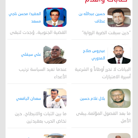
العقيد/ محسن ناجي
حسين عبدالله بن
مسعد
عطاف
القضية الجنوبية.. وُجدت لتبقى
"حين سبقت الضربة الرواية"
عيدروس صلاح
علي سيقلي
المدوري
عندما تعيد السياسة ترتيب
البيانات لا تحرر أوطاناً و الشرعية
الأعداء
أسيرة الامتيازات
بلال غلام حسين
سعدان اليافعي
ما بعد الفصول المؤلمة..يبقى
ما بين الثبات والانبطاح.. حين
الأمل
تخاض الحرب بعقيدتين