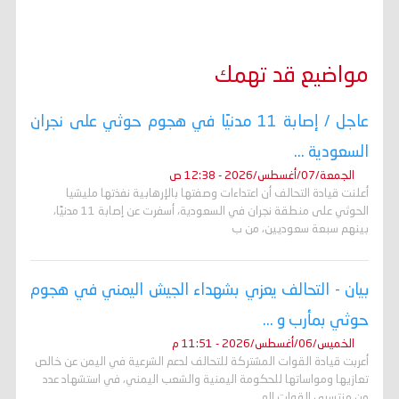
مواضيع قد تهمك
عاجل / إصابة 11 مدنيًا في هجوم حوثي على نجران
السعودية ...
الجمعة/07/أغسطس/2026 - 12:38 ص
أعلنت قيادة التحالف أن اعتداءات وصفتها بالإرهابية نفذتها مليشيا
الحوثي على منطقة نجران في السعودية، أسفرت عن إصابة 11 مدنيًا،
بينهم سبعة سعوديين، من ب
بيان - التحالف يعزي بشهداء الجيش اليمني في هجوم
حوثي بمأرب و ...
الخميس/06/أغسطس/2026 - 11:51 م
أعربت قيادة القوات المشتركة للتحالف لدعم الشرعية في اليمن عن خالص
تعازيها ومواساتها للحكومة اليمنية والشعب اليمني، في استشهاد عدد
من منتسبي القوات الم