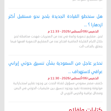
هل ستخطو القيادة الجديدة بلحج نحو مستقبل أكثر
ازدهارا ؟ ...
الخميس/06/أغسطس/2026 - 11:33 م
لحج.. مشاريع تنموية واعدة في عدد من المديريات شهدت محافظة لحج
خلال الايام القليلة الماضية افتتاح عدد من المشاريع التنموية اهمها فيما
يتعلق بالجانب الت
تحذير عاجل من السعودية بشأن تنسيق حوثي إيراني
عراقي لاستهداف ...
الخميس/06/أغسطس/2026 - 11:30 م
كشف مصدر سعودي مسؤول لقناة الحدث عن وجود تقارير استخباراتية
موثوقة ومتعددة تفيد بوجود تنسيق بين مليشيات الحوثي في اليمن
وفصائل عراقية والحرس الثوري ال
كتابات واقلام