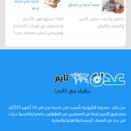
محمد علي محمد
سعيد أحمد بن اسحاق
احمد
لماذا تستهدفون الأخيار،
بالنفير والثبات نصون الدين
وتتسترون عن لوبيات الاحتكار
والعرض والارض
ومجرمي تدمير مصفاة عدن؟
عدن تايم - صحيفة الكترونية تأسست في مدينة عدن في 14 أكتوبر 2015م ،
يضم فريق التحرير نخبة من الصحفيين من المؤهلين جامعيا واكتسبوا خبرات
في عدد من الصحف الرسمية والاهلية والدولية.