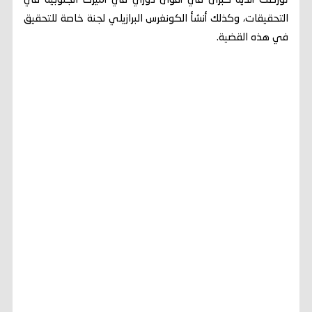
تورطت أندية كبرى في أقوى دوري في أميركا الجنوبية في
التحقيقات، وكذلك أنشأ الكونغرس البرازيلي لجنة خاصة للتحقيق
في هذه القضية.