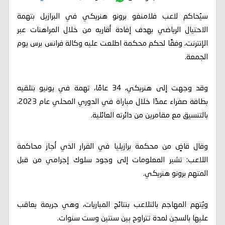
سيُحاكم لاعب فلامنغو برونو هنريكي في البرازيل بتهمة
الاحتيال الرياضي بهدف إفادة أقاربه من خلال المراهنات عبر
الإنترنت، وفقًا لحكم محكمة اطلعت عليه وكالة فرانس برس يوم
الجمعة.
وقد وجهت إلى هنريكي، 34 عامًا، تهمة في يونيو بتلقيه
بطاقة صفراء عمدًا خلال مباراة في الدوري المحلي عام 2023،
بالتنسيق مع مقامرين من دائرته العائلية.
وقال قاضٍ من محكمة برازيليا في القرار الذي أجاز محاكمة
اللاعب: تشير المعلومات إلى وجود سلوك إجرامي من قبل
المتهم برونو هنريكي.
ويُتهم المهاجم بالتلاعب بنتائج المباريات، وهي جريمة يعاقب
عليها بالسجن لمدة تتراوح بين سنتين وست سنوات.