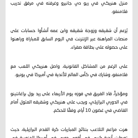
منزل هنريكي في ريو دي جانيرو وغرفته في مرفق تدريب
فلامنغو.
يُزعم أن شقيقه وزوجة شقيقه وابن عمه أنشأوا حسابات على
منصات المراهنة عبر الإنترنت في اليوم السابق للمباراة وراهنوا
على حصوله على بطاقة صفراء.
على الرغم من المشاكل القانونية، واصل هنريكي اللعب مع
فلامنغو، وشارك في كأس العالم للأندية في أميركا في يونيو.
ومؤخراً، قاد الفريق في فوزه يوم الأربعاء على ريد بول براغانتينو
في الدوري البرازيلي، ويجب على هنريكي وشقيقه المثول أمام
القاضي في غضون 10 أيام، وفقًا للحكم.
هزت مزاعم التلاعب بنتائج المباريات كرة القدم البرازيلية، حيث