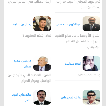
في عهد الحوثي ( ميت من إب
أزمة الأحزاب في العالم العربي
يبحث عن قبر )
وضاح بن عطية
عبدالكريم أحمد سعيد
لماذا يتكرر المشهد ؟
الشرق الأوسط .. من صراع النفوذ
إلى إعادة تشكيل النظام
الإقليمي
د. ياسين سعيد
احمد عبداللاه
نعمان
وللضيافة احكام…
اليمن… القضية التي تتأرجح بين
الهامش ومركز الصراع
صالح علي الدويل
عارف ناجي علي
باراس