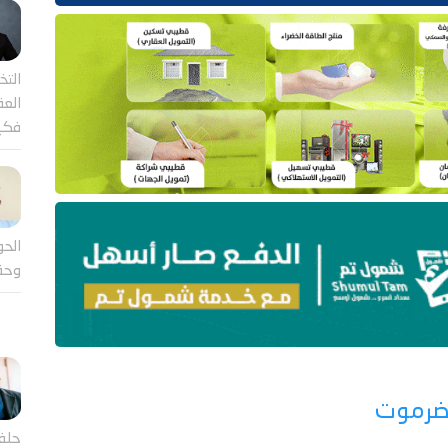
التخ
العقل
فكي
الحو
وحق
حضرموت
حلف