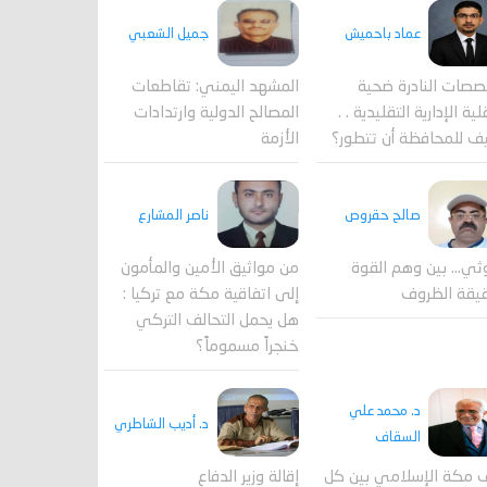
جميل الشعبي
عماد باحميش
المشهد اليمني: تقاطعات
صصات النادرة ضحية
المصالح الدولية وارتدادات
ية الإدارية التقليدية . .
الأزمة
ف للمحافظة أن تتطور؟
صالح حقروص
ناصر المشارع
ثي... بين وهم القوة
من مواثيق الأمين والمأمون
يقة الظروف
إلى اتفاقية مكة مع تركيا :
هل يحمل التحالف التركي
خنجراً مسموماً؟
د. محمد علي
د. أديب الشاطري
السقاف
 مكة الإسلامي بين كل
إقالة وزير الدفاع