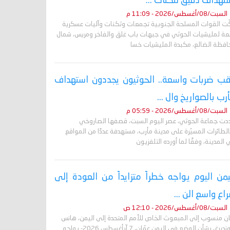
تهداف دقيق لثكنات ...
السبت/08/أغسطس/2026 - 11:09 م
ّت القوات المسلحة الجنوبية تجمعات وثكنات وآليات عسكرية
بعة لمليشيات الحوثي في جبهات باب غلق والفاخر ومريس، شمال
افظة الضالع، مكبدة المليشيات خسا
ب ضربات واسعة.. الحوثيون يجددون استهداف
رب بالصواريخ وال ...
السبت/08/أغسطس/2026 - 05:59 م
دت جماعة الحوثي، عصر اليوم السبت، قصفها الصاروخي
لطائرات المسيّرة على مدينة مأرب، مستهدفة عددًا من المواقع
المدينة، وفقًا لما أورده التلفزيون
يمن اليوم يواجه خطراً متزايداً من العودة إلى
اع واسع الن ...
السبت/08/أغسطس/2026 - 12:10 ص
ان منسوب إلى المبعوث الخاص للأمم المتحدة إلى اليمن، هانس
غروندبرغ، بشأن الوضع في اليمن عمّان، 7 آبأغسطس 2026- يواجه