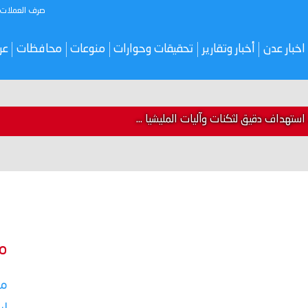
صرف العملات
اخبار عدن
أخبار وتقارير
تحقيقات وحوارات
منوعات
محافظات
عر
ستهداف دقيق لثكنات وآليات المليشيا ...
م
مس