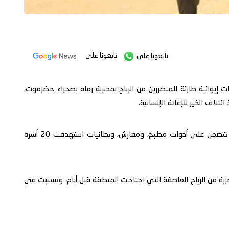
تابعونا على
تابعونا على
ت إيوائية طارئة للمتضررين من الرياح بمديرية رماه بصحراء حضرموت،
لاف الخير للإغاثة الإنسانية.
وشملت المساعدات، توزيع 20 خيمة و20 حقيبة إيوائية تتضمن على أدوات مطبخ، ومفارش، وبطانيات استهدفت 20 أسرة
ررة من الرياح العاصفة التي اجتاحت المنطقة قبل أيام، وتسببت في