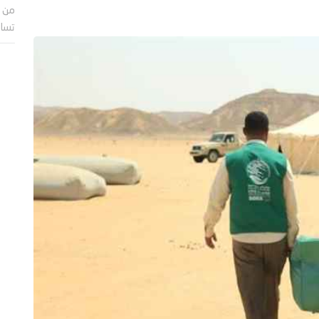
من ب
تساؤ