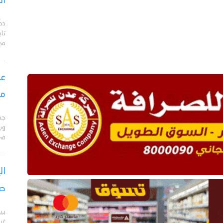
اس
دك
تا
مح
عق
مأ
جد
وبا
في 
ال
صر
بي