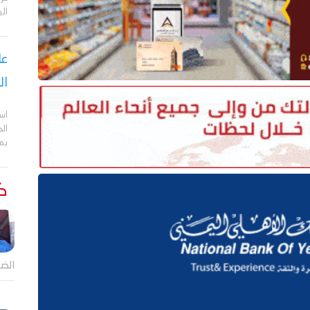
الي
عا
ال
اس
ال
بم
كت
الضا