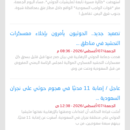
استهدفت *طائرة مسيرة تابعة لمليشيات الحوثي*، مساء اليوم الجمعة،
مقر *قوات الواجب السعودية* الواقع داخل مطار عتق بمحافظة شبوة،
جنوب شرق اليمن. تفاصيل ا
تصعيد جديد.. الحوثيون يأمرون بإخلاء معسكرات
التحشيد في مناطق ...
الجمعة/07/أغسطس/2026 - 08:36 م
هددت جماعة الحوثي الارهابية في بيان صدر عنها قبل قليل بسحق كل
معسكرات التحشيد العسكري الموالية لمجلس الرئاسة اليمني المفروض
من قبل السعودية ودعت من وص
عاجل / إصابة 11 مدنيًا في هجوم حوثي على نجران
السعودية ...
الجمعة/07/أغسطس/2026 - 12:38 ص
أعلنت قيادة التحالف أن اعتداءات وصفتها بالإرهابية نفذتها مليشيا
الحوثي على منطقة نجران في السعودية، أسفرت عن إصابة 11 مدنيًا،
بينهم سبعة سعوديين، من ب