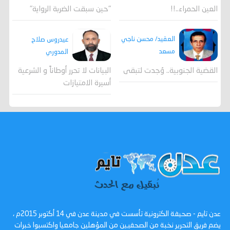
العين الحمراء..!!
"حين سبقت الضربة الرواية"
العقيد/ محسن ناجي
عيدروس صلاح
مسعد
المدوري
القضية الجنوبية.. وُجدت لتبقى
البيانات لا تحرر أوطاناً و الشرعية
أسيرة الامتيازات
عدن تايم - صحيفة الكترونية تأسست في مدينة عدن في 14 أكتوبر 2015م ،
يضم فريق التحرير نخبة من الصحفيين من المؤهلين جامعيا واكتسبوا خبرات