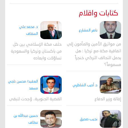
كتابات واقلام
د. محمد علي
ناصر المشارع
السقاف
من مواثيق الأمين والمأمون إلى
حلف مكة الإسلامي بين كل
اتفاقية مكة مع تركيا : هل
من باكستان وتركيا والسعودية
يحمل التحالف التركي خنجراً
تساؤلات وابعاده
مسموماً؟
العقيد/ محسن ناجي
د. أديب الشاطري
مسعد
القضية الجنوبية.. وُجدت لتبقى
إقالة وزير الدفاع
حسين عبدالله بن
نجيب صديق
عطاف