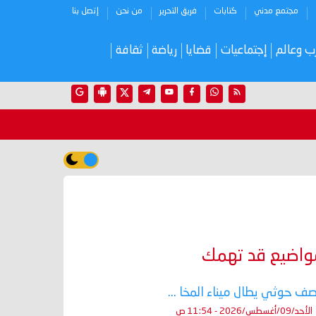
مجتمع مدني
كتابات
فريق التحرير
من نحن
إتصل بنا
ب وعالم
إجتماعيات
قضايا
رياضة
ثقافة
واضيع قد تهمك
ف حوثي يطال ميناء المخا ...
الأحد/09/أغسطس/2026 - 11:54 ص