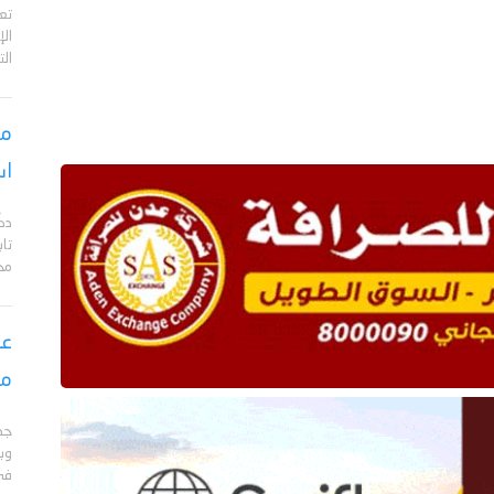
تع
الإ
الت
مس
اس
دك
تا
مح
عق
مأ
جد
وبا
في 