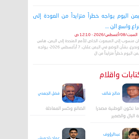
يمن اليوم يواجه خطراً متزايداً من العودة إلى
اع واسع الن ...
السبت/08/أغسطس/2026 - 12:10 ص
ان منسوب إلى المبعوث الخاص للأمم المتحدة إلى اليمن، هانس
غروندبرغ، بشأن الوضع في اليمن عمّان، 7 آبأغسطس 2026- يواجه
من اليوم خطراً متزايداً من ال
ابات واقلام
صالح شائف
فضل الجعدي
ا تكون الوطنية مصدرا
الضالع وكسر المعادلة
ة البال والضمير
عبدالرؤوف
عماد باحميش