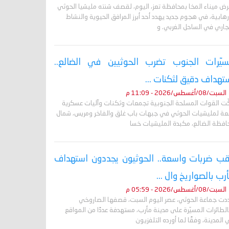
رض ميناء المخا بمحافظة تعز، اليوم، لقصف شنته مليشيا الحوثي
رهابية، في هجوم جديد يهدد أحد أبرز المرافق الحيوية والنشاط
جاري في الساحل الغربي. و
يّرات الجنوب تضرب الحوثيين في الضالع..
تهداف دقيق لثكنات ...
السبت/08/أغسطس/2026 - 11:09 م
ّت القوات المسلحة الجنوبية تجمعات وثكنات وآليات عسكرية
بعة لمليشيات الحوثي في جبهات باب غلق والفاخر ومريس، شمال
افظة الضالع، مكبدة المليشيات خسا
ب ضربات واسعة.. الحوثيون يجددون استهداف
رب بالصواريخ وال ...
السبت/08/أغسطس/2026 - 05:59 م
دت جماعة الحوثي، عصر اليوم السبت، قصفها الصاروخي
لطائرات المسيّرة على مدينة مأرب، مستهدفة عددًا من المواقع
المدينة، وفقًا لما أورده التلفزيون