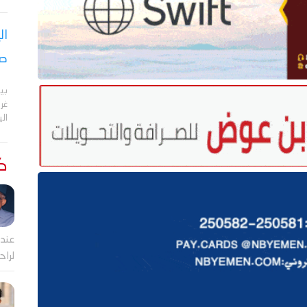
ال
صر
بي
الي
كت
عندم
لراح