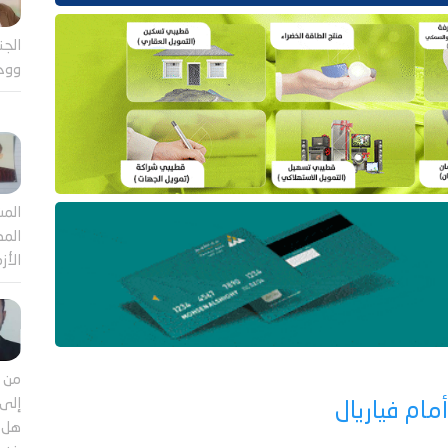
الجن
ووح
المش
المص
الأز
من م
إلى 
مام فياريال
هل ي