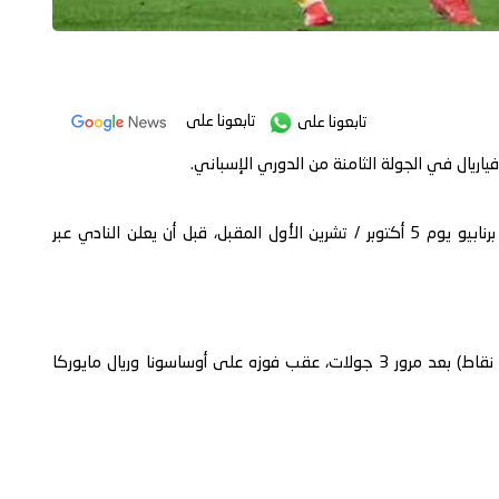
تابعونا على
تابعونا على
 فياريال في الجولة الثامنة من الدوري الإسباني.
وكان من المقرر أن تقام المواجهة على ملعب سانتياجو برنابيو يوم 5 أكتوبر / تشرين الأول المقبل، قبل أن يعلن النادي عبر
ويتصدر ريال مدريد جدول ترتيب الليجا بالعلامة الكاملة (9 نقاط) بعد مرور 3 جولات، عقب فوزه على أوساسونا وريال مايوركا