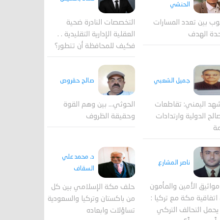
الحنشي
وب بين تعدد المسارات
التخصصات النادرة ضحية
دة الهدف
العقلية الإدارية التقليدية . .
فكيف للمحافظة أن تتطور؟
جميل الشعبي
صالح حقروص
هد اليمني: تقاطعات
الحوثي... بين وهم القوة
الح الدولية وارتدادات
وحقيقة الظروف
مة
د. محمد علي
ناصر المشارع
السقاف
واثيق الأمين والمأمون
حلف مكة الإسلامي بين كل
اتفاقية مكة مع تركيا :
من باكستان وتركيا والسعودية
حمل التحالف التركي
تساؤلات وابعاده