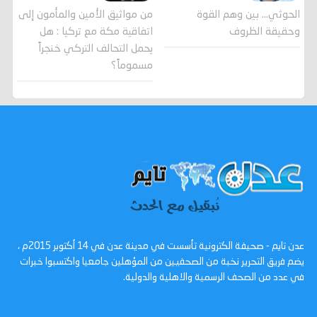
الحوثي... بين وهم القوة
من مواثيق الأمين والمأمون إلى
وحقيقة الظروف
اتفاقية مكة مع تركيا : هل
يحمل التحالف التركي خنجراً
مسموماً؟
عدن تايم - صحيفة الكترونية تأسست في مدينة عدن في 14 أكتوبر 2015م ،
يضم فريق التحرير نخبة من الصحفيين من المؤهلين جامعيا واكتسبوا خبرات
في عدد من الصحف الرسمية والاهلية والدولية.