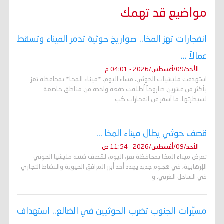
مواضيع قد تهمك
انفجارات تهز المخا.. صواريخ حوثية تدمر الميناء وتسقط
عمالاً ...
الأحد/09/أغسطس/2026 - 04:01 م
استهدفت مليشيات الحوثي، مساء اليوم، *ميناء المخا* بمحافظة تعز
بأكثر من عشرين صاروخاً أُطلقت دفعة واحدة من مناطق خاضعة
لسيطرتها، ما أسفر عن انفجارات كب
قصف حوثي يطال ميناء المخا ...
الأحد/09/أغسطس/2026 - 11:54 ص
تعرض ميناء المخا بمحافظة تعز، اليوم، لقصف شنته مليشيا الحوثي
الإرهابية، في هجوم جديد يهدد أحد أبرز المرافق الحيوية والنشاط التجاري
في الساحل الغربي. و
مسيّرات الجنوب تضرب الحوثيين في الضالع.. استهداف