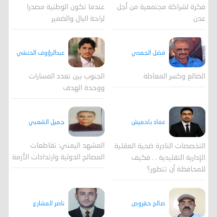
فكرة لشراكة مجتمعية من أجل
عندما تكون الوطنية مصدرا
عدن
لراحة البال والضمير
فضل الجعدي
عبدالرؤوف الحنشي
الضالع وكسر المعادلة
الجنوب بين تعدد المسارات
ووحدة الهدف
جميل الشعبي
عماد باحميش
المشهد اليمني: تقاطعات
التخصصات النادرة ضحية العقلية
المصالح الدولية وارتدادات الأزمة
الإدارية التقليدية . . فكيف
للمحافظة أن تتطور؟
صالح حقروص
ناصر المشارع