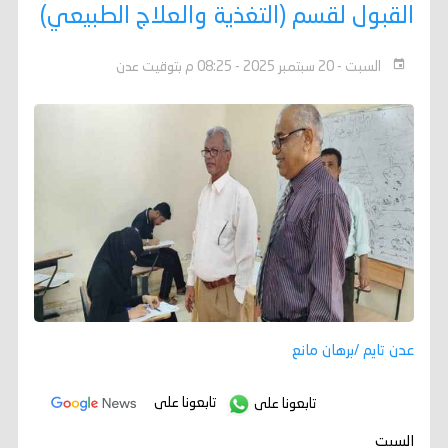
القبول لقسم (التغذية والعلاج الطبيعي)
السبت - 20 سبتمبر 2025 - 08:25 م بتوقيت عدن
عدن تايم /برهان مانع
تابعونا على
تابعونا على
السبت