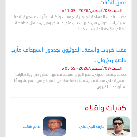
دقيق لثكنات ...
السبت/08/أغسطس/2026 - 11:09 م
دكّت القوات المسلحة الجنوبية تجمعات وثكنات وآليات عسكرية تابعة
لمليشيات الحوثي في جبهات باب غلق والفاخر ومريس، شمال محافظة
الضالع، مكبدة المليشيات خسا
عقب ضربات واسعة.. الحوثيون يجددون استهداف مأرب
بالصواريخ وال ...
السبت/08/أغسطس/2026 - 05:59 م
جددت جماعة الحوثي، عصر اليوم السبت، قصفها الصاروخي وبالطائرات
المسيّرة على مدينة مأرب، مستهدفة عددًا من المواقع في المدينة، وفقًا
لما أورده التلفزيون
كتابات واقلام
عارف ناجي علي
صالح شائف