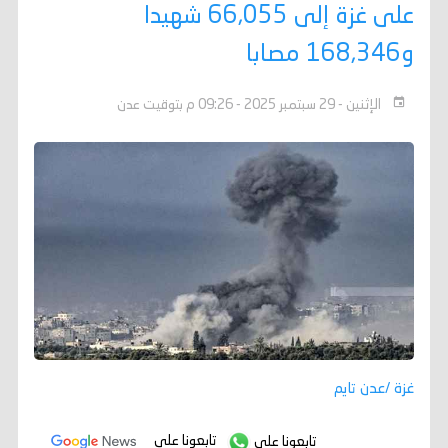
على غزة إلى 66,055 شهيدا
و168,346 مصابا
الإثنين - 29 سبتمبر 2025 - 09:26 م بتوقيت عدن
غزة /عدن تايم
تابعونا على
تابعونا على