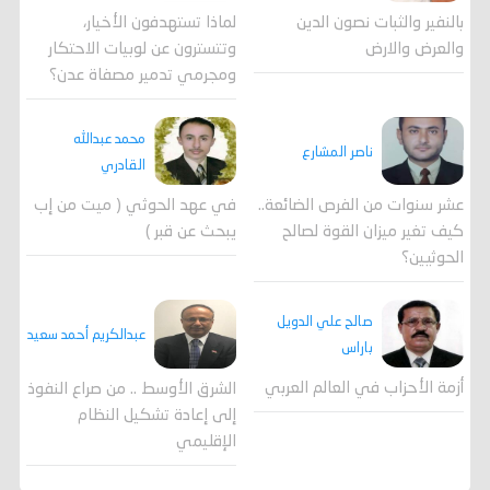
لماذا تستهدفون الأخيار،
بالنفير والثبات نصون الدين
وتتسترون عن لوبيات الاحتكار
والعرض والارض
ومجرمي تدمير مصفاة عدن؟
محمد عبدالله
ناصر المشارع
القادري
عشر سنوات من الفرص الضائعة..
في عهد الحوثي ( ميت من إب
كيف تغير ميزان القوة لصالح
يبحث عن قبر )
الحوثيين؟
صالح علي الدويل
عبدالكريم أحمد سعيد
باراس
أزمة الأحزاب في العالم العربي
الشرق الأوسط .. من صراع النفوذ
إلى إعادة تشكيل النظام
الإقليمي