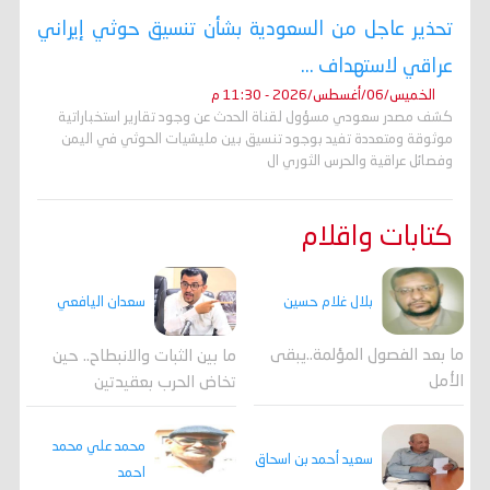
تحذير عاجل من السعودية بشأن تنسيق حوثي إيراني
عراقي لاستهداف ...
الخميس/06/أغسطس/2026 - 11:30 م
كشف مصدر سعودي مسؤول لقناة الحدث عن وجود تقارير استخباراتية
موثوقة ومتعددة تفيد بوجود تنسيق بين مليشيات الحوثي في اليمن
وفصائل عراقية والحرس الثوري ال
كتابات واقلام
بلال غلام حسين
سعدان اليافعي
ما بعد الفصول المؤلمة..يبقى
ما بين الثبات والانبطاح.. حين
الأمل
تخاض الحرب بعقيدتين
محمد علي محمد
سعيد أحمد بن اسحاق
احمد