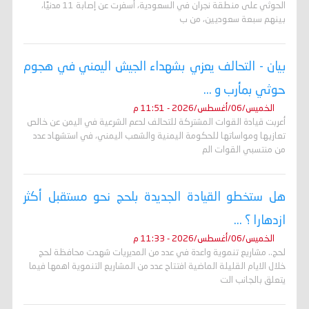
الحوثي على منطقة نجران في السعودية، أسفرت عن إصابة 11 مدنيًا،
بينهم سبعة سعوديين، من ب
بيان - التحالف يعزي بشهداء الجيش اليمني في هجوم
حوثي بمأرب و ...
الخميس/06/أغسطس/2026 - 11:51 م
أعربت قيادة القوات المشتركة للتحالف لدعم الشرعية في اليمن عن خالص
تعازيها ومواساتها للحكومة اليمنية والشعب اليمني، في استشهاد عدد
من منتسبي القوات الم
هل ستخطو القيادة الجديدة بلحج نحو مستقبل أكثر
ازدهارا ؟ ...
الخميس/06/أغسطس/2026 - 11:33 م
لحج.. مشاريع تنموية واعدة في عدد من المديريات شهدت محافظة لحج
خلال الايام القليلة الماضية افتتاح عدد من المشاريع التنموية اهمها فيما
يتعلق بالجانب الت