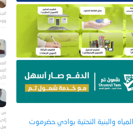
الجن
ووح
المش
المص
الأز
من م
إلى 
لمياه والبنية التحتية بوادي حضرموت
هل ي