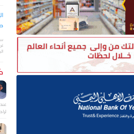
ال
صر
بي
الي
كت
عندم
لراح