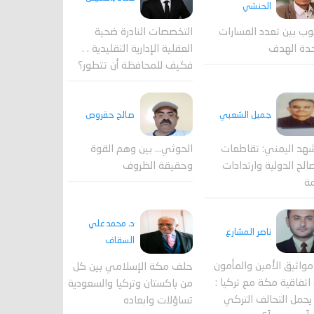
الحنشي
وب بين تعدد المسارات
التخصصات النادرة ضحية
دة الهدف
العقلية الإدارية التقليدية . .
فكيف للمحافظة أن تتطور؟
جميل الشعبي
صالح حقروص
هد اليمني: تقاطعات
الحوثي... بين وهم القوة
الح الدولية وارتدادات
وحقيقة الظروف
مة
د. محمد علي
ناصر المشارع
السقاف
واثيق الأمين والمأمون
حلف مكة الإسلامي بين كل
اتفاقية مكة مع تركيا :
من باكستان وتركيا والسعودية
حمل التحالف التركي
تساؤلات وابعاده