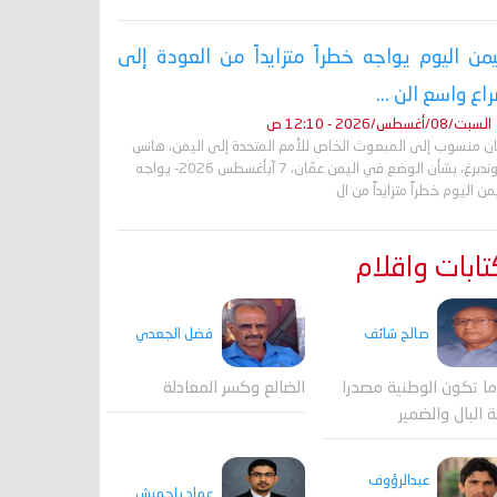
يمن اليوم يواجه خطراً متزايداً من العودة إلى
اع واسع الن ...
السبت/08/أغسطس/2026 - 12:10 ص
ان منسوب إلى المبعوث الخاص للأمم المتحدة إلى اليمن، هانس
غروندبرغ، بشأن الوضع في اليمن عمّان، 7 آبأغسطس 2026- يواجه
من اليوم خطراً متزايداً من ال
ابات واقلام
صالح شائف
فضل الجعدي
ا تكون الوطنية مصدرا
الضالع وكسر المعادلة
ة البال والضمير
عبدالرؤوف
عماد باحميش