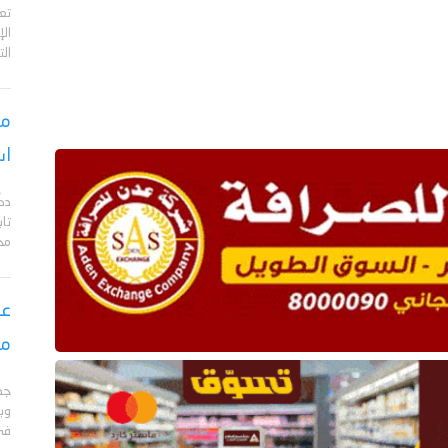
تع
الإ
الت
مس
اس
دك
تا
مح
عق
مأ
جد
وبا
في 