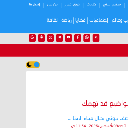
مجتمع مدني
كتابات
فريق التحرير
من نحن
إتصل بنا
ب وعالم
إجتماعيات
قضايا
رياضة
ثقافة
واضيع قد تهمك
ف حوثي يطال ميناء المخا ...
الأحد/09/أغسطس/2026 - 11:54 ص