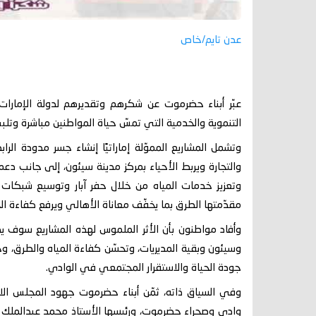
عدن تايم/خاص
عبّر أبناء حضرموت عن شكرهم وتقديرهم لدولة الإمارات 
التنموية والخدمية التي تمسّ حياة المواطنين مباشرة وتلب
وتشمل المشاريع المموّلة إماراتيًا إنشاء جسر مدودة الر
والتجارة ويربط الأحياء بمركز مدينة سيئون، إلى جانب دع
وتعزيز خدمات المياه من خلال حفر آبار وتوسيع شبكات ا
مقدّمتها الطرق بما يخفّف معاناة الأهالي ويرفع كفاءة ال
وأفاد مواطنون بأن الأثر الملموس لهذه المشاريع سوف يظه
وسيئون وبقية المديريات، وتحسّن كفاءة المياه والطرق، و
جودة الحياة والاستقرار المجتمعي في الوادي.
وفي السياق ذاته، ثمّن أبناء حضرموت جهود المجلس الانتق
وادي وصحراء حضرموت، ورئيسها الأستاذ محمد عبدالملك الز