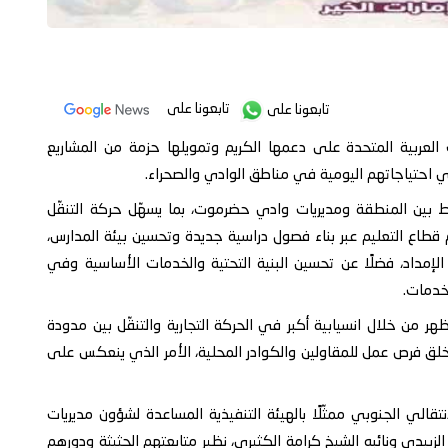
تابعونا على
تابعونا على
العربية المتحدة على دعمها الكريم وتمويلها حزمة من المشاريع
ي احتياجاتهم اليومية في مناطق الوادي والصحراء.
ابط بين المنطقة ومديريات وادي حضرموت، بما يسهّل حركة التنقّل
م قطاع التعليم عبر بناء فصول دراسية جديدة وتحسين بيئة المدارس،
لإمداد، فضلًا عن تحسين البنية التحتية والخدمات الأساسية وفي
خدمات.
ر من خلال انسيابية أكبر في الحركة التجارية والتنقّل بين مدودة
خلق فرص عمل للمقاولين والكوادر المحلية، الأمر الذي ينعكس على
الي الجنوبي ممثّلًا بالهيئة التنفيذية المساعدة لشؤون مديريات
بيدي ونائبه الشيخ كرامة الكثيري، نظير متابعتهم الحثيثة ودورهم