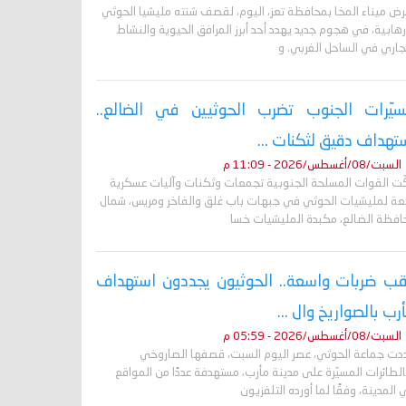
رض ميناء المخا بمحافظة تعز، اليوم، لقصف شنته مليشيا الحوثي
رهابية، في هجوم جديد يهدد أحد أبرز المرافق الحيوية والنشاط
جاري في الساحل الغربي. و
يّرات الجنوب تضرب الحوثيين في الضالع..
تهداف دقيق لثكنات ...
السبت/08/أغسطس/2026 - 11:09 م
ّت القوات المسلحة الجنوبية تجمعات وثكنات وآليات عسكرية
بعة لمليشيات الحوثي في جبهات باب غلق والفاخر ومريس، شمال
افظة الضالع، مكبدة المليشيات خسا
ب ضربات واسعة.. الحوثيون يجددون استهداف
رب بالصواريخ وال ...
السبت/08/أغسطس/2026 - 05:59 م
دت جماعة الحوثي، عصر اليوم السبت، قصفها الصاروخي
لطائرات المسيّرة على مدينة مأرب، مستهدفة عددًا من المواقع
المدينة، وفقًا لما أورده التلفزيون