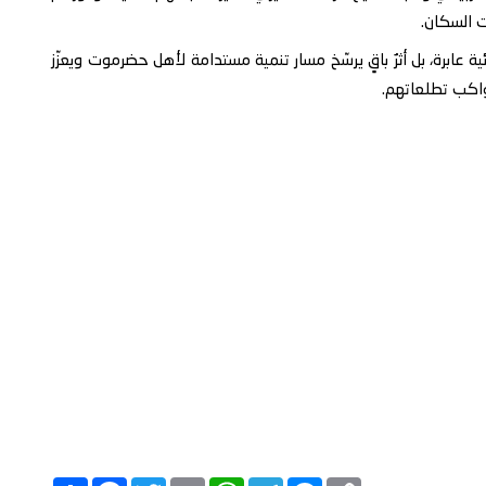
ت السكان.
 عابرة، بل أثرٌ باقٍ يرسّخ مسار تنمية مستدامة لأهل حضرموت ويعزّز
اكب تطلعاتهم.