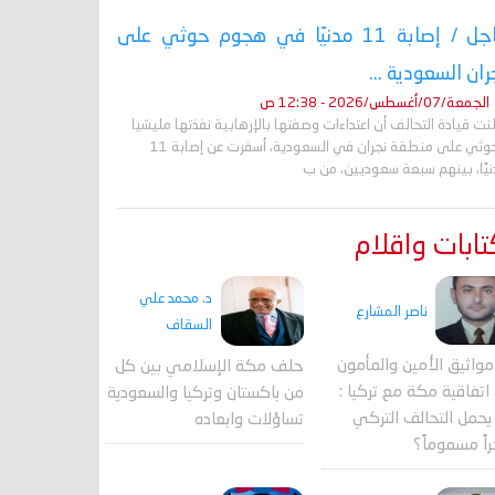
عاجل / إصابة 11 مدنيًا في هجوم حوثي على
ران السعودية ...
الجمعة/07/أغسطس/2026 - 12:38 ص
نت قيادة التحالف أن اعتداءات وصفتها بالإرهابية نفذتها مليشيا
الحوثي على منطقة نجران في السعودية، أسفرت عن إصابة 11
نيًا، بينهم سبعة سعوديين، من ب
ابات واقلام
د. محمد علي
ناصر المشارع
السقاف
واثيق الأمين والمأمون
حلف مكة الإسلامي بين كل
اتفاقية مكة مع تركيا :
من باكستان وتركيا والسعودية
حمل التحالف التركي
تساؤلات وابعاده
اً مسموماً؟