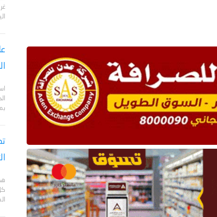
الي
عا
ال
اس
ال
بم
تص
ال
هد
كل
ال