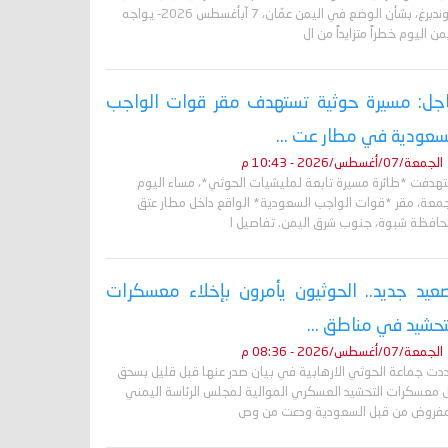
غروندبرغ، بشأن الوضع في اليمن عمّان، 7 آبأغسطس 2026- يواجه
من اليوم خطراً متزايداً من ال
جل: مسيرة حوثية تستهدف مقر قوات الواجب
سعودية في مطار عت ...
الجمعة/07/أغسطس/2026 - 10:43 م
تهدفت *طائرة مسيرة تابعة لمليشيات الحوثي*، مساء اليوم
جمعة، مقر *قوات الواجب السعودية* الواقع داخل مطار عتق
حافظة شبوة، جنوب شرق اليمن. تفاصيل ا
عيد جديد.. الحوثيون يأمرون بإخلاء معسكرات
تحشيد في مناطق ...
الجمعة/07/أغسطس/2026 - 08:36 م
دت جماعة الحوثي الارهابية في بيان صدر عنها قبل قليل بسحق
 معسكرات التحشيد العسكري الموالية لمجلس الرئاسة اليمني
مفروض من قبل السعودية ودعت من وص