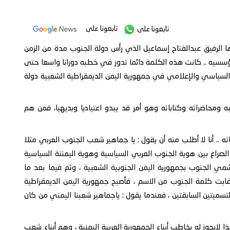
تابعونا على
تابعونا على
 الرفيق عبدالفتاح إسماعيل الذي رأس دولة الجنوب مدة من الزمن
ؤسسيه .. كانت هذه الكلمة دائما تدور في خطبه دورانا واسعا حتى
السياسي والإعلامي في جمهورية اليمن الديمقراطية الشعبية دولة
ومحاضراته وكتاباته وهو أمر قد يبدو اعتياديا وبديهيا، فمن هم
 أنا لا أطلب منه أن يقول : يا جماهير شعب الجنوب العربي مثلا
صراع بين هوية الجنوب العربي السياسية وهوية اليمننة السياسية
مي الجنوب بجمهورية اليمن الجنوبية الشعبية ، وثم فيما بعد ما
التصحيحية في 22 يونيو 1969م عندما غابت كلمة الجنوب من الاسم ، فأصبح جمهورية اليمن الديمقراطية
ميتين السابقتين ، فعندما يقول : ياجماهير شعبنا اليمني من كان
ايجوز له يخاطب أبناء الجمهورية العربية اليمنية ، وهم أبناء شعب