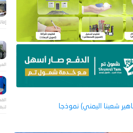
إقال
العي
القض
هير شعبنا اليمني) نموذجا
لتب