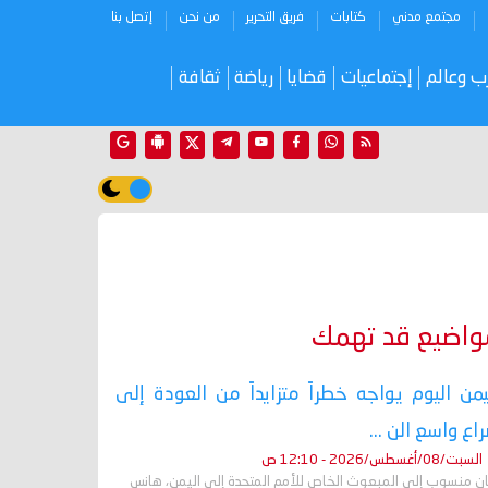
مجتمع مدني
كتابات
فريق التحرير
من نحن
إتصل بنا
ب وعالم
إجتماعيات
قضايا
رياضة
ثقافة
واضيع قد تهمك
يمن اليوم يواجه خطراً متزايداً من العودة إلى
اع واسع الن ...
السبت/08/أغسطس/2026 - 12:10 ص
ان منسوب إلى المبعوث الخاص للأمم المتحدة إلى اليمن، هانس