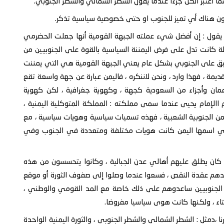
 اعتبر الكل جزءا عندما يقول الشطر الشمالي والشطر الجنوبي.
كون هناك أي تميز للجنوب او حتى خصوصية سياسية تذكر.
زيز يقول : إن أفضل شيء عملته الجبهة القومية أنها جعلت الحضرمي
لة كانت تدل على فرض اليمننة السياسية بالقوة على الجنوبيين من
طبق على الجنوبي بشكل عام يعني الجبهة القومية هي التي يمننت
قديمة ، فهذا وارد ، ونحن لاننكره ، فاليمن عبارة عن جهة واسعة تقع
مان وأجزاء من السعودية كجهة ، وكهوية جغرافية ، لكن كهوية
االإمام يحيى عندما سمى مملكته : المملكة المتوكلية اليمنية ،
ن الجنوبية الشعبية ، فهذه تسميات سياسية وهويات سياسية ، مع
 التي اسمها اليمن كانت هويات مختلفة ومتعددة في الجنوب وفي
زي كان يطلق عليهم أهالي عدن الجبالية ، وكانوا يتحسسون من هذه
 عندهم عقدة النقص ، فسعوا عندما وصلوا إلى صفوف الثورة أو موقع
من الجنوبيين ساعدوهم على ذلك خاصة مع المد القومي والوطني ،
تاء ، ولكنها كانت هوى سياسيا مفروضا.
،دمثل : الشطر الشمالي والشطر الجنوبي ، والثورة اليمنية الواحدة