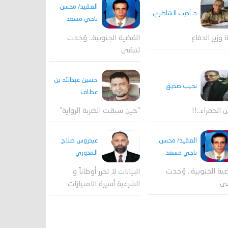
العقيد/ محسن
د. أديب الشاطري
ناجي مسعد
القضية الجنوبية.. وُجدت
ة وزير الدفاع
لتبقى
حسين عبدالله بن
نجيب صديق
عطاف
ن الحمراء..!!
"حين سبقت الضربة الرواية"
العقيد/ محسن
عيدروس صلاح
ناجي مسعد
المدوري
ية الجنوبية.. وُجدت
البيانات لا تحرر أوطاناً و
قى
الشرعية أسيرة الامتيازات