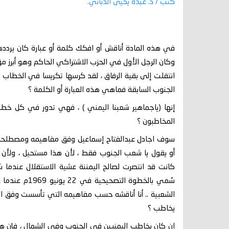
كتب / د. عبده يحيى الدباني.
في هذه المادة أناقش أو افكك كلمة أو عبارة كان يرددها
وكان الرجل الأول في الحزب الاشتراكي الحاكم وهو أبرز م
انتقلت إلى بقية الرفاق ، لقد كرسها تكريسا في الخطاب 
الجنوب السابقة فماهي هذه العبارة أو الكلمة ؟
إنها (ياجماهير شعبنا اليمني ) ، فهي تدور في كل خطبه 
المخاطبون ؟
سوف اجادل عبدالفتاح إسماعيل وفق مفاهيمه ومصطلحاته ..
أو يقول يا شعب الجنوب فقط ، لأن هذا مستحيل ، ولأن ال
كانت قد انتصرت لصالح اليمننة عشية الاستقلال عندما سُ
سُمي بالخطوة 
الشعبية .. أنا أناقشه حسب مفاهيمه التي تأسست وفق التس
يخاطب ؟
إن كان يخاطب اليمنيين في الجنوب وفي الشمال ، فإن هذا ل