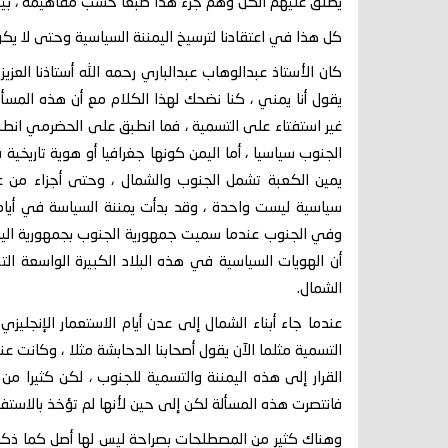
يطلق عليهم الكل وهم جزء هذا طبعا حسب مفاهيمه ، بينما
كل هذا في اعتقادنا لترسيخ اليمننة السياسية وحتى لا ي
كان الأستاذ عبدالوهاب عبدالباري رحمه الله أستاذنا الع
يقول أنا يمني ، كنا نضحك لهذا الكلام مع أن هذه المسأ
غير استفتاء على التسمية ، فما انطبق على الحضرمي ان
الجنوب سياسيا ، أما اليمن كونها جغرافيا أو هوية تاريخية 
يمين الكعبة تشمل الجنوب والشمال ، وحتى أجزاء من ع
سياسية ليست واحدة ، وقد بدأت يمننة السياسة في أيام 
وفي الجنوب عندما سميت جمهورية الجنوب بجمهورية اليم
أن الهويات السياسية في هذه البلاد الكبيرة الواسعة
الشمال.
عندما جاء أبناء الشمال إلى عدن أيام الاستعمار الإنجلي
التسمية مثلما الآن يقول أصحابنا الدحابشة مثلا ، وكانت
القرار إلى هذه اليمننة والتسمية للجنوب ، لكن كثيرا 
فانتصرت هذه المسألة لكن إلى حين لأنها لم تؤخذ بالاستف
وهناك كثير من المصطلحات بصراحة ليس لها أصل كما ذكرنا 