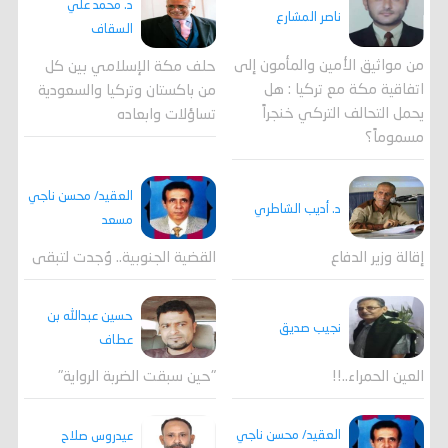
د. محمد علي
ناصر المشارع
السقاف
من مواثيق الأمين والمأمون إلى
حلف مكة الإسلامي بين كل
اتفاقية مكة مع تركيا : هل
من باكستان وتركيا والسعودية
يحمل التحالف التركي خنجراً
تساؤلات وابعاده
مسموماً؟
العقيد/ محسن ناجي
د. أديب الشاطري
مسعد
القضية الجنوبية.. وُجدت لتبقى
إقالة وزير الدفاع
حسين عبدالله بن
نجيب صديق
عطاف
العين الحمراء..!!
"حين سبقت الضربة الرواية"
العقيد/ محسن ناجي
عيدروس صلاح