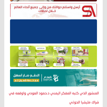
المنشور الذي كتبه المفكر اليمني د.حمود العودي واوقعه في
شراك مليشيا الحوثي