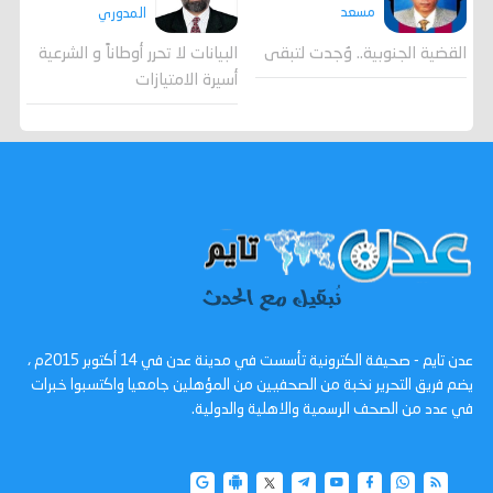
مسعد
المدوري
القضية الجنوبية.. وُجدت لتبقى
البيانات لا تحرر أوطاناً و الشرعية
أسيرة الامتيازات
عدن تايم - صحيفة الكترونية تأسست في مدينة عدن في 14 أكتوبر 2015م ،
يضم فريق التحرير نخبة من الصحفيين من المؤهلين جامعيا واكتسبوا خبرات
في عدد من الصحف الرسمية والاهلية والدولية.