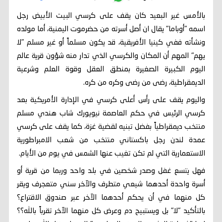
بالأمس غير البعيد كان يقف على كرسي البيت الأبيض رجل
اسمه "أوباما" يقال ان أصل أسرته من حضرموت اليمنية، أما مولده
ونشأته ففي كينيا الأفريقية، قد يكون مسلماً أو غير مسلم "لا
يهم" المهم أن المكان والكرسي الذي تدار منه شؤون قرية عالم
اليوم الكبيرة الصغيرة بمنطق العقل وقوة العلم وشرعية
الديمقراطية، رضى من رضى وكره من كره.
واليوم يقف على رأس أعلى كرسي في الإدارة الأمريكية بعد
كرسي الرئيس في حكم العاصمة نيويورك شاب هندي مسلم
منتخب ديمقراطياً بفضل تبنيه لقضية غزة، كما يقف على كرسي
عمدة لندن رجل باكستاني منتخب من شعب الامبراطورية
الاستعمارية التي لم تكن تغيب عنها الشمس في يوم من الأيام.
فهل يتسع غفل وصدر شخصين في بلد واحد وربما من قرية أو
أسرة واحدة أحدهما شيعي متطرف والآخر سني متعجرف ويقر
كل منهما في أن يحكم أحدهما الآخر عبر صندوق الاقتراع؟
بالتأكيد "لا" بل ويستبيح دم وعرض كل منهما الآخر تقرباً بالله؟؟