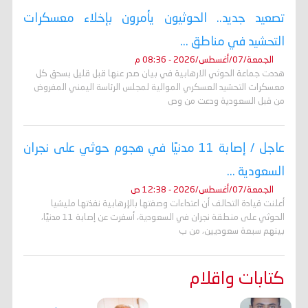
تصعيد جديد.. الحوثيون يأمرون بإخلاء معسكرات
التحشيد في مناطق ...
الجمعة/07/أغسطس/2026 - 08:36 م
هددت جماعة الحوثي الارهابية في بيان صدر عنها قبل قليل بسحق كل
معسكرات التحشيد العسكري الموالية لمجلس الرئاسة اليمني المفروض
من قبل السعودية ودعت من وص
عاجل / إصابة 11 مدنيًا في هجوم حوثي على نجران
السعودية ...
الجمعة/07/أغسطس/2026 - 12:38 ص
أعلنت قيادة التحالف أن اعتداءات وصفتها بالإرهابية نفذتها مليشيا
الحوثي على منطقة نجران في السعودية، أسفرت عن إصابة 11 مدنيًا،
بينهم سبعة سعوديين، من ب
كتابات واقلام