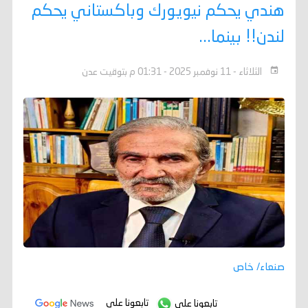
هندي يحكم نيويورك وباكستاني يحكم
لندن!! بينما...
الثلاثاء - 11 نوفمبر 2025 - 01:31 م بتوقيت عدن
صنعاء/ خاص
تابعونا على
تابعونا على