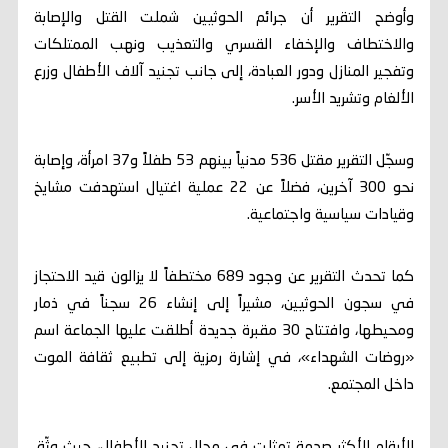
وأوضح التقرير أن جرائم الحوثيين شملت القتل والإصابة
والاختطاف والإخفاء القسري والتعذيب ونهب الممتلكات
وتفجير المنازل ودور العبادة، إلى جانب تجنيد آلاف الأطفال وزرع
الألغام وتشريد الأسر.
وسجّل التقرير مقتل 536 مدنياً بينهم 53 طفلاً و37 امرأة، وإصابة
نحو 300 آخرين، فضلاً عن 22 عملية اغتيال استهدفت مشايخ
وقيادات سياسية واجتماعية.
كما تحدث التقرير عن وجود 689 مختطفاً لا يزالون قيد الاحتجاز
في سجون الحوثيين، مشيراً إلى إنشاء 26 سجناً في ذمار
ومحيطها، وافتتاح 30 مقبرة جديدة أطلقت عليها الجماعة اسم
«روضات الشهداء»، في إشارة رمزية إلى تطبيع ثقافة الموت
داخل المجتمع.
الأرقام الأكثر صدمة تمثلت في مجال تجنيد الأطفال، حيث وثّق