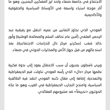
الاجتماع في جامعة صنعاء وأحد أبرز المفكرين اليمنيين، وهو ما
أثار موجة استياء واسعة في الأوساط السياسية والحقوقية
والأكاديمية.
العودي، الذي تجاوز الثمانين من عمره، اعتقل مع رفيقيه عبد
الرحمن العلفي (أمين عام تحالف السلم والمصالحة الوطنية) وأنور
خالد شعب (سكرتير مركز دال للدراسات الاجتماعية)، بعد
استدعائهم من قبل جهاز الأمن والمخابرات الحوثي في صنعاء.
ويرى ناشطون يمنيون أن سبب الاعتقال يعود إلى ندوة فكرية
نظمها مركز «دال» الذي رأسه العودي تناولت قيم الديمقراطية
والتعددية، إضافة إلى مقال كتبه العودي انتقد فيه الطائفية
السياسية، وامتدح التجارب الديمقراطية في الغرب، وهو ما عدّه
الحوثيون «تحريضاً» ضد مشروعهم العقائدي.