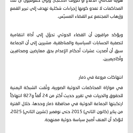
هوية محامي الدفاع أو ظروف الاحتجاز. ويرى حقوقيون أن تلك
المحاكمات لا تعدو كونها إجراءات شكلية تهدف إلى تبرير القمع
وإرهاب المجتمع عبر القضاء المسيّس.
ويؤكد مراقبون أن القضاء الحوثي تحوّل إلى أداة انتقامية
لتصفية الحسابات السياسية والمناطقية، مشيرين إلى أن الجماعة
سبق أن أصدرت عشرات أحكام الإعدام بحق معارضين وصحافيين
وأكاديميين.
انتهاكات مروعة في ذمار
في موازاة المحاكمات الحوثية الصورية، وثّقت الشبكة اليمنية
للحقوق والحريات في تقرير حديث أكثر من 24 ألفاً و827 انتهاكاً
ارتكبتها الجماعة الحوثية في محافظة ذمار وحدها، خلال الفترة
من يناير (كانون الثاني) 2015 حتى نوفمبر (تشرين الثاني) 2025،
لتؤكد أن العنف أصبح سياسة حوثية ممنهجة.