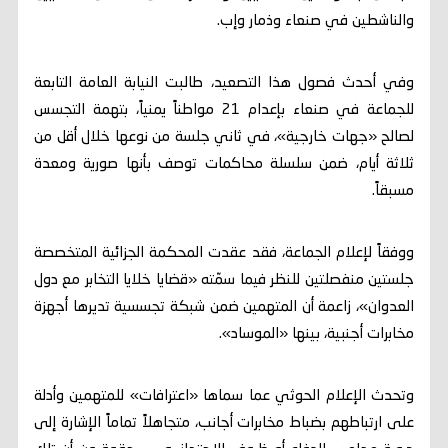
والناشطين في صنعاء وذمار وإب.
وفي أحدث فصول هذا التصعيد، طالبت النيابة العامة التابعة
للجماعة في صنعاء بإعدام 21 مواطناً يمنياً، بتهمة التجسس
لصالح «جهات خارجية»، في ثاني جلسة من نوعها خلال أقل من
ثلاثة أيام، ضمن سلسلة محاكمات توصف بأنها صورية ومعدة
مسبقاً.
ووفقاً لإعلام الجماعة، فقد عقدت المحكمة الجزائية المتخصصة
جلستين منفصلتين للنظر فيما سمّته «قضايا خلايا التخابر مع دول
العدوان»، زاعمة أن المتهمين ضمن شبكة تجسسية تديرها أجهزة
مخابرات أجنبية، بينها «الموساد».
وتحدث الإعلام الحوثي عما سماها «اعترافات» للمتهمين وأدلة
على ارتباطهم بضباط مخابرات أجانب، متجاهلاً تماماً الإشارة إلى