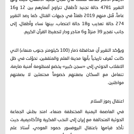
التقرير 4781 حالة تجنيد لأطفال تتراوح أعمارهم بين 12 و16
عاماً، قُتل منهم 2019 طفلاً في جبهات القتال. كما رصد التقرير
274 حالة تعذيب و18 حالة اغتصاب، بينها نساء وأطفال، إلى
جانب تفجير 39 منزلاً و6 متاجر ودار لتحفيظ القرآن الكريم.
ويؤكد التقرير أن محافظة ذمار (100 كيلومتر جنوب صنعاء) التي
كانت تُعرف تاريخياً بأنها مدينة العلم والمثقفين، تحوّلت في ظل
الانقلاب الحوثي إلى «سجن كبير» يخضع لمنظومة أمنية صارمة،
تتعامل مع السكان بصفتهم خصوماً محتملين لا بصفتهم
مواطنين.
اعتقال رموز السلام
في العاصمة اليمنية المختطفة صنعاء، امتد بطش الجماعة
الحوثية المتحالفة مع إيران إلى النخب الفكرية والأكاديمية، حيث
تأكد قيامها باعتقال البروفسور حمود العودي، أستاذ علم