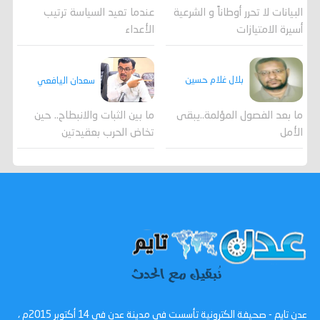
عندما تعيد السياسة ترتيب
البيانات لا تحرر أوطاناً و الشرعية
الأعداء
أسيرة الامتيازات
بلال غلام حسين
سعدان اليافعي
ما بعد الفصول المؤلمة..يبقى
ما بين الثبات والانبطاح.. حين
الأمل
تخاض الحرب بعقيدتين
عدن تايم - صحيفة الكترونية تأسست في مدينة عدن في 14 أكتوبر 2015م ،