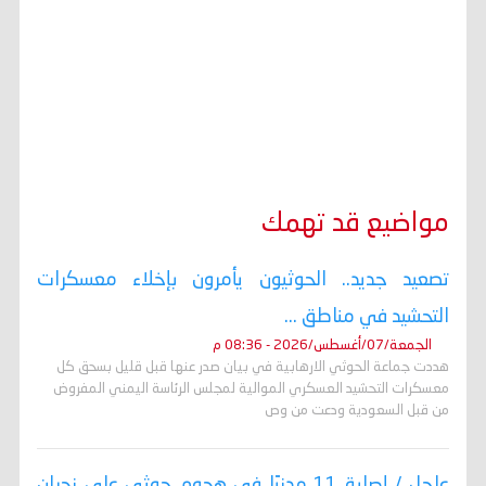
مواضيع قد تهمك
تصعيد جديد.. الحوثيون يأمرون بإخلاء معسكرات
التحشيد في مناطق ...
الجمعة/07/أغسطس/2026 - 08:36 م
هددت جماعة الحوثي الارهابية في بيان صدر عنها قبل قليل بسحق كل
معسكرات التحشيد العسكري الموالية لمجلس الرئاسة اليمني المفروض
من قبل السعودية ودعت من وص
عاجل / إصابة 11 مدنيًا في هجوم حوثي على نجران