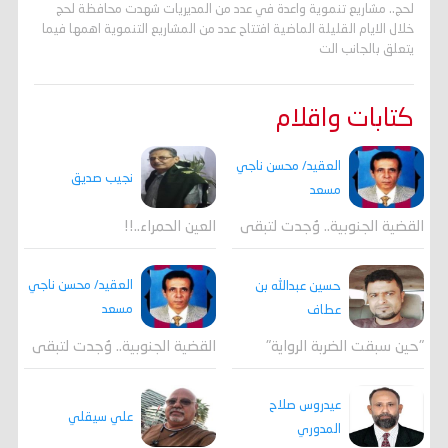
لحج.. مشاريع تنموية واعدة في عدد من المديريات شهدت محافظة لحج
خلال الايام القليلة الماضية افتتاح عدد من المشاريع التنموية اهمها فيما
يتعلق بالجانب الت
كتابات واقلام
العقيد/ محسن ناجي
نجيب صديق
مسعد
القضية الجنوبية.. وُجدت لتبقى
العين الحمراء..!!
العقيد/ محسن ناجي
حسين عبدالله بن
مسعد
عطاف
القضية الجنوبية.. وُجدت لتبقى
"حين سبقت الضربة الرواية"
عيدروس صلاح
علي سيقلي
المدوري