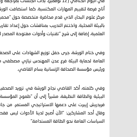
في اليوم الختامي (12 نوفمبر)، بدأت الجل
أتاح فرصة لتقييم المهارات المكتسبة. كما استضافت الورشة
مركز علوم البحار، الذي قدم محاضرة متخصصة حول "محميات
بالبيئة المحلية. واختتم التدريب بمناقشات حول إعداد تقارير
العلمية، إضافة إلى شرح "تقنيات وأدوات مفتوحة المصدر لتغ
وفي ختام الورشة، جرى حفل توزيع الشهادات على الصحفيين ا
العامة لحماية البيئة فرع عدن المهندس نيازي مصطفى م
ورئيس مؤسسة الصحافة الإنسانية بسام القاضي.
وفي كلمته، أكد القاضي نجاح الورشة في تزويد الصحفيين 
البيئية والطاقة النظيفة، مشيراً إلى أن "طموح المؤس
فريدريش إيبرت على دعمها الاستراتيجي المستمر. من جانب
وقال أحد المشاركين: "الآن أصبح لدينا الأدوات ليس فقط ل
السياسات العامة نحو الطاقة المستدامة."