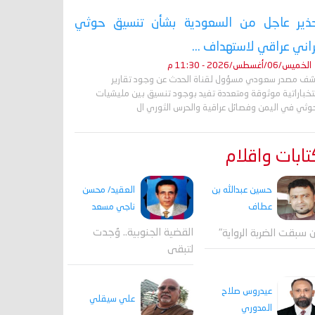
ذير عاجل من السعودية بشأن تنسيق حوثي
راني عراقي لاستهداف ...
الخميس/06/أغسطس/2026 - 11:30 م
ف مصدر سعودي مسؤول لقناة الحدث عن وجود تقارير
تخباراتية موثوقة ومتعددة تفيد بوجود تنسيق بين مليشيات
حوثي في اليمن وفصائل عراقية والحرس الثوري ال
ابات واقلام
العقيد/ محسن
حسين عبدالله بن
ناجي مسعد
عطاف
القضية الجنوبية.. وُجدت
 سبقت الضربة الرواية"
لتبقى
عيدروس صلاح
علي سيقلي
المدوري