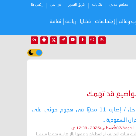
مجتمع مدني
كتابات
فريق التحرير
من نحن
إتصل بنا
ب وعالم
إجتماعيات
قضايا
رياضة
ثقافة
واضيع قد تهمك
عاجل / إصابة 11 مدنيًا في هجوم حوثي على
ران السعودية ...
الجمعة/07/أغسطس/2026 - 12:38 ص
نت قيادة التحالف أن اعتداءات وصفتها بالإرهابية نفذتها مليشيا