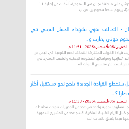
الحوثي على منطقة نجران في السعودية، أسفرت عن إصابة 11
نيًا، بينهم سبعة سعوديين، من ب
ان - التحالف يعزي بشهداء الجيش اليمني في
وم حوثي بمأرب و ...
الخميس/06/أغسطس/2026 - 11:51 م
ربت قيادة القوات المشتركة للتحالف لدعم الشرعية في اليمن عن
لص تعازيها ومواساتها للحكومة اليمنية والشعب اليمني، في
تشهاد عدد من منتسبي القوات الم
 ستخطو القيادة الجديدة بلحج نحو مستقبل أكثر
دهارا ؟ ...
الخميس/06/أغسطس/2026 - 11:33 م
ج.. مشاريع تنموية واعدة في عدد من المديريات شهدت محافظة
 خلال الايام القليلة الماضية افتتاح عدد من المشاريع التنموية
ها فيما يتعلق بالجانب الت