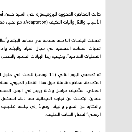
كانت المحاضرة المحورية للبروفيسورة ندى السيد حسن، أست
الأسباب والآثار وآليات التكيف (Adaptation)، مع تحليل معمق لتأثيرها على اليمن، متطرقة إلى مفاهيم دقيقة مثل "القولنة".
تضمنت الجلسات اللاحقة مقدمة في صحافة البيئة، وأساليب
تقنيات المقابلة الصحفية في مجال المياه والبيئة. وا
التغطيات المناخية"، وكيفية ربط البيانات العلمية بالقصص ال
تم تخصيص اليوم الثاني (11 نوفمب
المتجددة، محاضرة شاملة حول هذا القطاع الحيوي، مستعرضا
العملي، استُضيف مراسل وكالة رويترز في اليمن، الصحف
عقدين، ليتحدث عن تجاربه الميدانية. بعد ذلك، استكمل
والكتابة عن العلوم والبيئة، وصولاً إلى جلسة تطبيقية 
الرقمي" لقضايا الطاقة النظيفة.