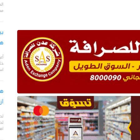
مد
بي
هج
أع
خا
اس
هل
از
لح
لحج
اهم