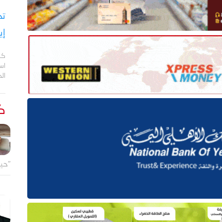
تح
إي
كش
اس
ال
كت
"حين