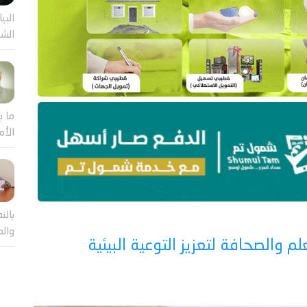
البيا
الشر
ما ب
الأم
بالن
والع
والصحافة لتعزيز التوعية البيئية