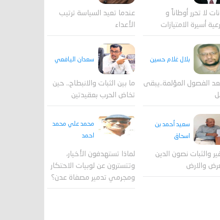
عندما تعيد السياسة ترتيب
نات لا تحرر أوطاناً و
الأعداء
عية أسيرة الامتيازات
بلال غلام حسين
سعدان اليافعي
عد الفصول المؤلمة..يبقى
ما بين الثبات والانبطاح.. حين
ل
تخاض الحرب بعقيدتين
محمد علي محمد
سعيد أحمد بن
احمد
اسحاق
لماذا تستهدفون الأخيار،
فير والثبات نصون الدين
وتتسترون عن لوبيات الاحتكار
رض والارض
ومجرمي تدمير مصفاة عدن؟