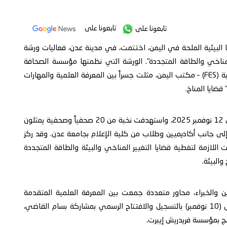
تابعونا على
تابعونا على
ا البيئية الملحة في اليمن، اختتمت، في مدينة عدن، فعاليات ورشة
المناخي والطاقة المتجددة". الورشة التي نظمتها مؤسسة الصحافة
الإنسانية (hjf) بالشراكة مع مؤسسة فريدريش إيبرت الألمانية (FES) – مكتب اليمن، مثلت جسراً بين المعرفة العلمية والمهارات
قضايا المناخ.
استمرت الورشة لثلاثة أيام متتالية، خلال الفترة من 10 إلى 12 نوفمبر 2025، واستهدفت نخبة من 20 صحفياً وصحفية يمثلون
، إلى جانب أكاديميين وطلاب من كلية الإعلام بجامعة عدن. وقد ركز
ت اللازمة لتغطية قضايا التغيير المناخي والبيئة والطاقة المتجددة
والبيئة.
ن والخبراء، محاور متعددة جمعت بين المعرفة العلمية المتقدمة
والمهارات الصحفية العملية. انطلقت فعاليات اليوم الأول (10 نوفمبر) بالتسجيل والافتتاح الرسمي بمشاركة بسام القاضي،
مج بمؤسسة فريدريش إيبرت.