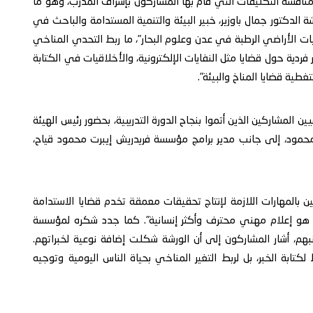
سات بمراجعة ومناقشة التكليفات التي قام بها المشاركون بإشراف المدرب، وهو ما
 الدكتور جمال باوزير، خبير البيئة والتنمية المستدامة والباحث في
 الأراضي الرطبة في عدن وعلوم البحار"، ما ربط التحدي المناخي
 فردية حول قضايا مثل النفايات الإلكترونية، والأخلاقيات في الكتابة
طية قضايا المناخ والبيئة".
لمشاركين الذين أتموا بنجاح الدورة التدريبية، بحضور رئيس الهيئة
حمود، إلى جانب مدير برامج مؤسسة فريدريش إيبرت محمود قياح،
بالمهارات اللازمة لإنتاج تحقيقات معمقة تخدم قضايا الاستدامة
سة هو إعلام مهني محترف وأكثر إنسانية". كما جدد شكره لمؤسسة
هم، أشار المشاركون إلى أن الورشة شكلت إضافة نوعية لخبراتهم.
كتابة الخبر، بل لربط التغير المناخي بحياة الناس اليومية وتوجيه