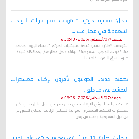
عاجل: مسيرة حوثية تستهدف مقر قوات الواجب
السعودية في مطار عت ...
الجمعة/07/أغسطس/2026 - 10:43 م
استهدفت *طائرة مسيرة تابعة لمليشيات الحوثي*، مساء اليوم الجمعة،
مقر *قوات الواجب السعودية* الواقع داخل مطار عتق بمحافظة شبوة،
جنوب شرق اليمن. تفاصيل ا
تصعيد جديد.. الحوثيون يأمرون بإخلاء معسكرات
التحشيد في مناطق ...
الجمعة/07/أغسطس/2026 - 08:36 م
هددت جماعة الحوثي الارهابية في بيان صدر عنها قبل قليل بسحق كل
معسكرات التحشيد العسكري الموالية لمجلس الرئاسة اليمني المفروض
من قبل السعودية ودعت من وص
عاجل / إصابة 11 مدنيًا في هجوم حوثي على نجران