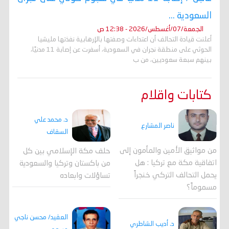
السعودية ...
الجمعة/07/أغسطس/2026 - 12:38 ص
أعلنت قيادة التحالف أن اعتداءات وصفتها بالإرهابية نفذتها مليشيا
الحوثي على منطقة نجران في السعودية، أسفرت عن إصابة 11 مدنيًا،
بينهم سبعة سعوديين، من ب
كتابات واقلام
د. محمد علي
ناصر المشارع
السقاف
من مواثيق الأمين والمأمون إلى
حلف مكة الإسلامي بين كل
اتفاقية مكة مع تركيا : هل
من باكستان وتركيا والسعودية
يحمل التحالف التركي خنجراً
تساؤلات وابعاده
مسموماً؟
العقيد/ محسن ناجي
د. أديب الشاطري