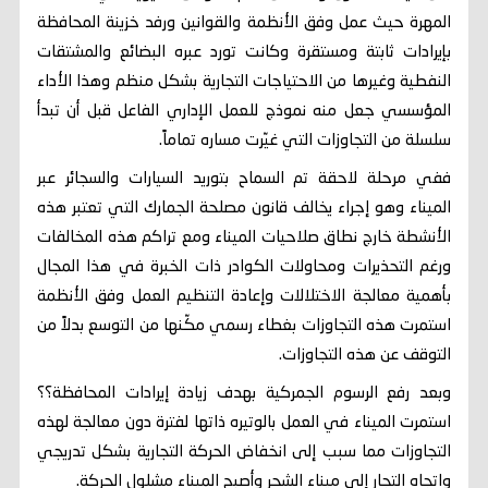
المهرة حيث عمل وفق الأنظمة والقوانين ورفد خزينة المحافظة
بإيرادات ثابتة ومستقرة وكانت تورد عبره البضائع والمشتقات
النفطية وغيرها من الاحتياجات التجارية بشكل منظم وهذا الأداء
المؤسسي جعل منه نموذج للعمل الإداري الفاعل قبل أن تبدأ
سلسلة من التجاوزات التي غيّرت مساره تماماً.
ففي مرحلة لاحقة تم السماح بتوريد السيارات والسجائر عبر
الميناء وهو إجراء يخالف قانون مصلحة الجمارك التي تعتبر هذه
الأنشطة خارج نطاق صلاحيات الميناء ومع تراكم هذه المخالفات
ورغم التحذيرات ومحاولات الكوادر ذات الخبرة في هذا المجال
بأهمية معالجة الاختلالات وإعادة التنظيم العمل وفق الأنظمة
استمرت هذه التجاوزات بغطاء رسمي مكّنها من التوسع بدلاً من
التوقف عن هذه التجاوزات.
وبعد رفع الرسوم الجمركية بهدف زيادة إيرادات المحافظة؟؟
استمرت الميناء في العمل بالوتيره ذاتها لفترة دون معالجة لهذه
التجاوزات مما سبب إلى انخفاض الحركة التجارية بشكل تدريجي
واتجاه التجار إلى ميناء الشحر وأصبح الميناء مشلول الحركة.