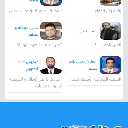
مسعد
القضية الجنوبية.. وُجدت لتبقى
إقالة وزير الدفاع
حسين عبدالله بن
نجيب صديق
عطاف
العين الحمراء..!!
"حين سبقت الضربة الرواية"
العقيد/ محسن ناجي
عيدروس صلاح
مسعد
المدوري
القضية الجنوبية.. وُجدت لتبقى
البيانات لا تحرر أوطاناً و الشرعية
أسيرة الامتيازات