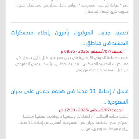
مقر *قوات الواجب السعودية* الواقع داخل مطار عتق بمحافظة شبوة،
جنوب شرق اليمن. تفاصيل ا
تصعيد جديد.. الحوثيون يأمرون بإخلاء معسكرات
التحشيد في مناطق ...
الجمعة/07/أغسطس/2026 - 08:36 م
هددت جماعة الحوثي الارهابية في بيان صدر عنها قبل قليل بسحق كل
معسكرات التحشيد العسكري الموالية لمجلس الرئاسة اليمني المفروض
من قبل السعودية ودعت من وص
عاجل / إصابة 11 مدنيًا في هجوم حوثي على نجران
السعودية ...
الجمعة/07/أغسطس/2026 - 12:38 ص
أعلنت قيادة التحالف أن اعتداءات وصفتها بالإرهابية نفذتها مليشيا
الحوثي على منطقة نجران في السعودية، أسفرت عن إصابة 11 مدنيًا،
بينهم سبعة سعوديين، من ب