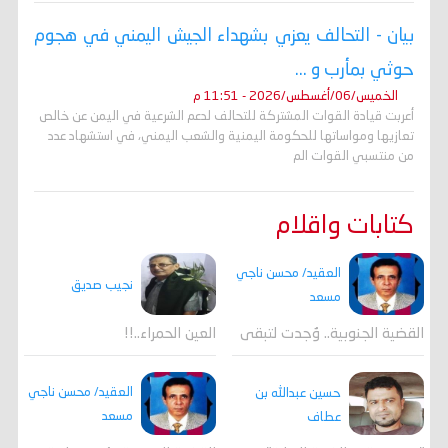
بيان - التحالف يعزي بشهداء الجيش اليمني في هجوم
حوثي بمأرب و ...
الخميس/06/أغسطس/2026 - 11:51 م
أعربت قيادة القوات المشتركة للتحالف لدعم الشرعية في اليمن عن خالص
تعازيها ومواساتها للحكومة اليمنية والشعب اليمني، في استشهاد عدد
من منتسبي القوات الم
كتابات واقلام
العقيد/ محسن ناجي
نجيب صديق
مسعد
القضية الجنوبية.. وُجدت لتبقى
العين الحمراء..!!
العقيد/ محسن ناجي
حسين عبدالله بن
مسعد
عطاف