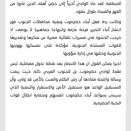
المنطقة. لقد عاد الوادي أخيراً إلى حضن أهله، الذين عانوا من
القهر والفساد طوال عقود.
وكانت ردة فعل أبناء حضرموت وبقية محافظات الجنوب فور
انتشار أنباء التحرير فرحة عارمة وابتهاجا جماهيريا لا يوصف، اذ
خرجت الحشود في مسيرات تلقائية معبرة عن شكرها وتقديرها
للقوات المسلحة الجنوبية، مؤكدة على تمسكها بهويتها
الجنوبية وحقها في إدارة شؤونها.
اخيرا يمكن القول ان هذا الانتصار يعد نقطة تحول مفصلية، ليس
فقط لوادي حضرموت، بل للجنوب العربي كله، حيث يبعث
برسالة واضحة مفادها أن زمن الظلم والعبث بالأمن قد ولى، وأن
المستقبل الواعد هو مستقبل الأمن والاستقرار والتنمية الذي
سيبنى بسواعد أبناء حضرموت انفسهم وبحماية ابطال قوات
النخبة الحضرمية.