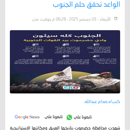
الواعد تحقق حلم الجنوب
الأربعاء - 03 ديسمبر 2025 - 06:28 م بتوقيت عدن
كتب/د.صدام عبدالله.
تابعونا على
تابعونا على
شهدت محافظة حضرموت بتاريخها العريق ومكانتها الاستراتيجية