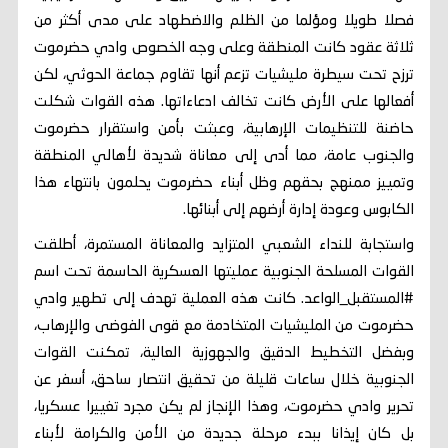
فصلا طويلا ومؤلما من الظلم والاضطهاد على مدى أكثر من
ثلاثة عقود كانت المنطقة وعلى وجه الخصوص وادي حضرموت
ترزح تحت سيطرة مليشيات تزعم أنها تقاوم جماعة الحوثي، لكن
أفعالها على الأرض كانت تخالف ادعاءاتها. هذه القوات شكلت
حاضنة للتنظيمات الإرهابية، وعبثت بأمن واستقرار حضرموت
والجنوب عامة، مما أدى إلى معاناة شديدة لأهالي المنطقة
وتمييز ممنهج بحقهم وظل أبناء حضرموت يحلمون بانتهاء هذا
الكابوس وعودة إدارة أرضهم إلى أبنائها.
واستجابة للنداء الشعبي المتزايد والمعاناة المستمرة، أطلقت
القوات المسلحة الجنوبية عمليتها العسكرية الحاسمة تحت اسم
‎#المستقبل_الواعد. كانت هذه العملية تهدف إلى تطهير وادي
حضرموت من المليشيات المتخادمة مع قوى الفوضى والإرهاب،
وبفضل التخطيط الدقيق والجهوزية العالية، تمكنت القوات
الجنوبية خلال ساعات قليلة من تحقيق انتصار ساحق، أسفر عن
تحرير وادي حضرموت، وهذا الإنجاز لم يكن مجرد تغييرا عسكريا،
بل كان إيذانا ببدء مرحلة جديدة من الأمن والكرامة لأبناء