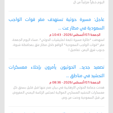
اليوم خطراً متزايداً من ال
عاجل: مسيرة حوثية تستهدف مقر قوات الواجب
السعودية في مطار عت ...
الجمعة/07/أغسطس/2026 - 10:43 م
استهدفت *طائرة مسيرة تابعة لمليشيات الحوثي*، مساء اليوم الجمعة،
مقر *قوات الواجب السعودية* الواقع داخل مطار عتق بمحافظة شبوة،
جنوب شرق اليمن. تفاصيل ا
تصعيد جديد.. الحوثيون يأمرون بإخلاء معسكرات
التحشيد في مناطق ...
الجمعة/07/أغسطس/2026 - 08:36 م
هددت جماعة الحوثي الارهابية في بيان صدر عنها قبل قليل بسحق كل
معسكرات التحشيد العسكري الموالية لمجلس الرئاسة اليمني المفروض
من قبل السعودية ودعت من وص