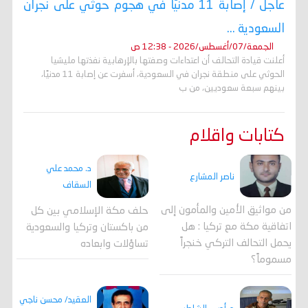
عاجل / إصابة 11 مدنيًا في هجوم حوثي على نجران
السعودية ...
الجمعة/07/أغسطس/2026 - 12:38 ص
أعلنت قيادة التحالف أن اعتداءات وصفتها بالإرهابية نفذتها مليشيا
الحوثي على منطقة نجران في السعودية، أسفرت عن إصابة 11 مدنيًا،
بينهم سبعة سعوديين، من ب
كتابات واقلام
د. محمد علي
ناصر المشارع
السقاف
من مواثيق الأمين والمأمون إلى
حلف مكة الإسلامي بين كل
اتفاقية مكة مع تركيا : هل
من باكستان وتركيا والسعودية
يحمل التحالف التركي خنجراً
تساؤلات وابعاده
مسموماً؟
العقيد/ محسن ناجي