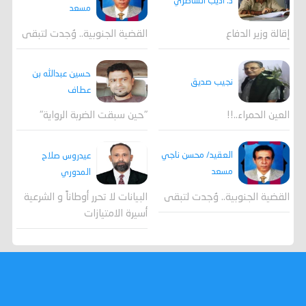
د. أديب الشاطري
مسعد
القضية الجنوبية.. وُجدت لتبقى
إقالة وزير الدفاع
حسين عبدالله بن
نجيب صديق
عطاف
العين الحمراء..!!
"حين سبقت الضربة الرواية"
العقيد/ محسن ناجي
عيدروس صلاح
مسعد
المدوري
القضية الجنوبية.. وُجدت لتبقى
البيانات لا تحرر أوطاناً و الشرعية
أسيرة الامتيازات