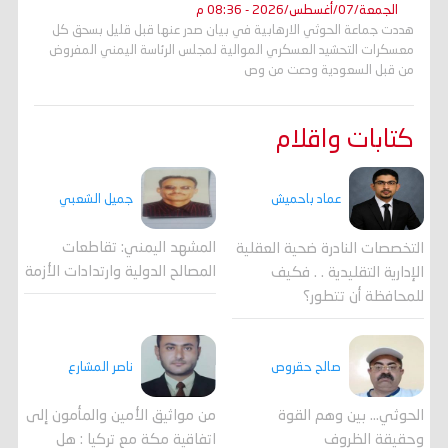
الجمعة/07/أغسطس/2026 - 08:36 م
هددت جماعة الحوثي الارهابية في بيان صدر عنها قبل قليل بسحق كل
معسكرات التحشيد العسكري الموالية لمجلس الرئاسة اليمني المفروض
من قبل السعودية ودعت من وص
كتابات واقلام
جميل الشعبي
عماد باحميش
المشهد اليمني: تقاطعات
التخصصات النادرة ضحية العقلية
المصالح الدولية وارتدادات الأزمة
الإدارية التقليدية . . فكيف
للمحافظة أن تتطور؟
صالح حقروص
ناصر المشارع
الحوثي... بين وهم القوة
من مواثيق الأمين والمأمون إلى
وحقيقة الظروف
اتفاقية مكة مع تركيا : هل