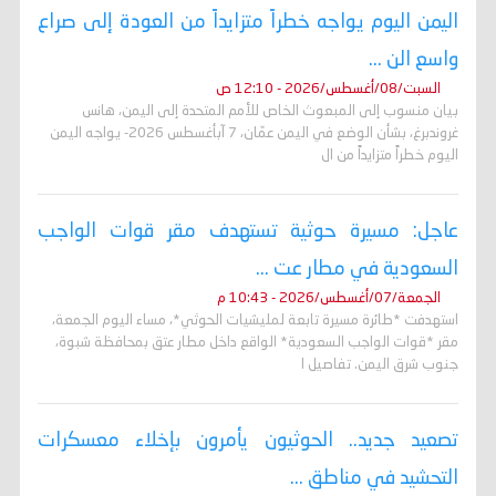
اليمن اليوم يواجه خطراً متزايداً من العودة إلى صراع
واسع الن ...
السبت/08/أغسطس/2026 - 12:10 ص
بيان منسوب إلى المبعوث الخاص للأمم المتحدة إلى اليمن، هانس
غروندبرغ، بشأن الوضع في اليمن عمّان، 7 آبأغسطس 2026- يواجه اليمن
اليوم خطراً متزايداً من ال
عاجل: مسيرة حوثية تستهدف مقر قوات الواجب
السعودية في مطار عت ...
الجمعة/07/أغسطس/2026 - 10:43 م
استهدفت *طائرة مسيرة تابعة لمليشيات الحوثي*، مساء اليوم الجمعة،
مقر *قوات الواجب السعودية* الواقع داخل مطار عتق بمحافظة شبوة،
جنوب شرق اليمن. تفاصيل ا
تصعيد جديد.. الحوثيون يأمرون بإخلاء معسكرات
التحشيد في مناطق ...