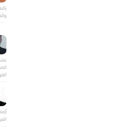
بالن
والع
عشر
الضا
القو
أزمة
العر