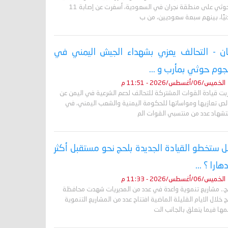
الحوثي على منطقة نجران في السعودية، أسفرت عن إصابة 11
نيًا، بينهم سبعة سعوديين، من ب
ان - التحالف يعزي بشهداء الجيش اليمني في
وم حوثي بمأرب و ...
الخميس/06/أغسطس/2026 - 11:51 م
ربت قيادة القوات المشتركة للتحالف لدعم الشرعية في اليمن عن
لص تعازيها ومواساتها للحكومة اليمنية والشعب اليمني، في
تشهاد عدد من منتسبي القوات الم
 ستخطو القيادة الجديدة بلحج نحو مستقبل أكثر
دهارا ؟ ...
الخميس/06/أغسطس/2026 - 11:33 م
ج.. مشاريع تنموية واعدة في عدد من المديريات شهدت محافظة
 خلال الايام القليلة الماضية افتتاح عدد من المشاريع التنموية
ها فيما يتعلق بالجانب الت