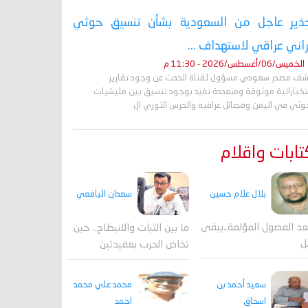
ذير عاجل من السعودية بشأن تنسيق حوثي
راني عراقي لاستهداف ...
الخميس/06/أغسطس/2026 - 11:30 م
ف مصدر سعودي مسؤول لقناة الحدث عن وجود تقارير
تخباراتية موثوقة ومتعددة تفيد بوجود تنسيق بين مليشيات
حوثي في اليمن وفصائل عراقية والحرس الثوري ال
ابات واقلام
بلال غلام حسين
سعدان اليافعي
عد الفصول المؤلمة..يبقى
ما بين الثبات والانبطاح.. حين
ل
تخاض الحرب بعقيدتين
محمد علي محمد
سعيد أحمد بن
احمد
اسحاق