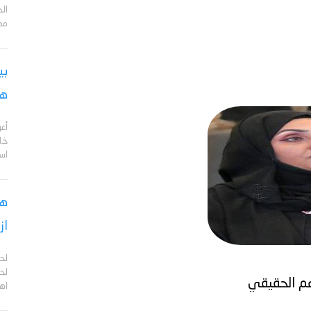
مد
بي
هج
أع
خا
اس
هل
از
لح
لحج
عم الحقيقي
اهم