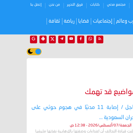
مجتمع مدني
كتابات
فريق التحرير
من نحن
إتصل بنا
ب وعالم
إجتماعيات
قضايا
رياضة
ثقافة
واضيع قد تهمك
عاجل / إصابة 11 مدنيًا في هجوم حوثي على
ران السعودية ...
الجمعة/07/أغسطس/2026 - 12:38 ص
نت قيادة التحالف أن اعتداءات وصفتها بالإرهابية نفذتها مليشيا