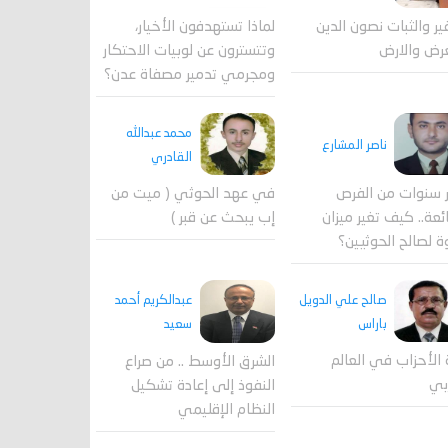
لماذا تستهدفون الأخيار،
فير والثبات نصون الدين
وتتسترون عن لوبيات الاحتكار
رض والارض
ومجرمي تدمير مصفاة عدن؟
محمد عبدالله
ناصر المشارع
القادري
 سنوات من الفرص
في عهد الحوثي ( ميت من
ئعة.. كيف تغير ميزان
إب يبحث عن قبر )
ة لصالح الحوثيين؟
صالح علي الدويل
عبدالكريم أحمد
باراس
سعيد
 الأحزاب في العالم
الشرق الأوسط .. من صراع
بي
النفوذ إلى إعادة تشكيل
النظام الإقليمي