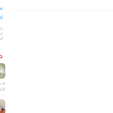
تح
إي
كش
اس
ال
كت
ما ب
الأم