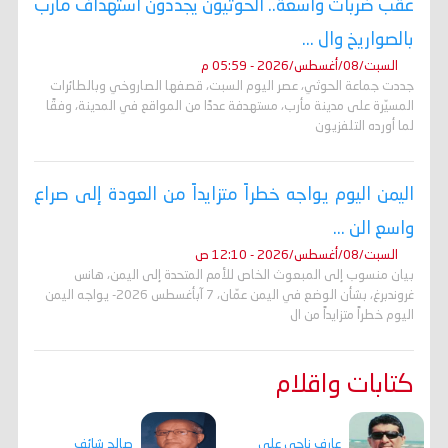
عقب ضربات واسعة.. الحوثيون يجددون استهداف مأرب
بالصواريخ وال ...
السبت/08/أغسطس/2026 - 05:59 م
جددت جماعة الحوثي، عصر اليوم السبت، قصفها الصاروخي وبالطائرات
المسيّرة على مدينة مأرب، مستهدفة عددًا من المواقع في المدينة، وفقًا
لما أورده التلفزيون
اليمن اليوم يواجه خطراً متزايداً من العودة إلى صراع
واسع الن ...
السبت/08/أغسطس/2026 - 12:10 ص
بيان منسوب إلى المبعوث الخاص للأمم المتحدة إلى اليمن، هانس
غروندبرغ، بشأن الوضع في اليمن عمّان، 7 آبأغسطس 2026- يواجه اليمن
اليوم خطراً متزايداً من ال
كتابات واقلام
عارف ناجي علي
صالح شائف