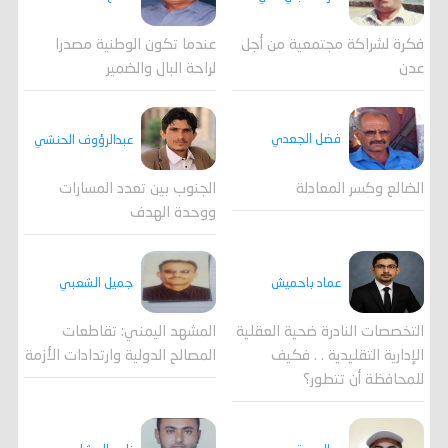
فكرة لشراكة مجتمعية من أجل
عندما تكون الوطنية مصدرا
عدن
لراحة البال والضمير
فضل الجعدي
عبدالرؤوف الحنشي
الضالع وكسر المعادلة
الجنوب بين تعدد المسارات
ووحدة الهدف
جميل الشعبي
عماد باحميش
المشهد اليمني: تقاطعات
التخصصات النادرة ضحية العقلية
المصالح الدولية وارتدادات الأزمة
الإدارية التقليدية . . فكيف
للمحافظة أن تتطور؟