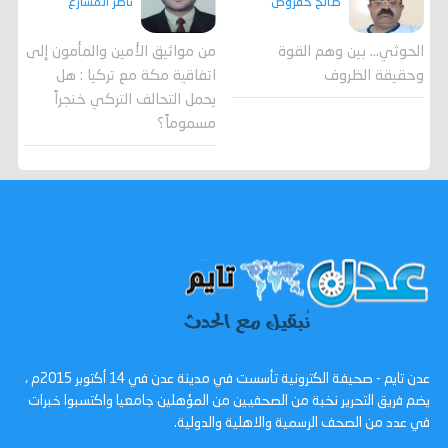
صالح حقروص
ناصر المشارع
الحوثي... بين وهم القوة
من مواثيق الأمين والمأمون إلى
وحقيقة الظروف
اتفاقية مكة مع تركيا : هل
يحمل التحالف التركي خنجراً
مسموماً؟
عدن تايم - صحيفة الكترونية تأسست في مدينة عدن في 14 أكتوبر 2015م ،
يضم فريق التحرير نخبة من الصحفيين من المؤهلين جامعيا واكتسبوا خبرات
في عدد من الصحف الرسمية والاهلية والدولية.