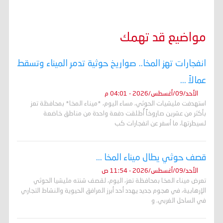
مواضيع قد تهمك
انفجارات تهز المخا.. صواريخ حوثية تدمر الميناء وتسقط
عمالاً ...
الأحد/09/أغسطس/2026 - 04:01 م
استهدفت مليشيات الحوثي، مساء اليوم، *ميناء المخا* بمحافظة تعز
بأكثر من عشرين صاروخاً أُطلقت دفعة واحدة من مناطق خاضعة
لسيطرتها، ما أسفر عن انفجارات كب
قصف حوثي يطال ميناء المخا ...
الأحد/09/أغسطس/2026 - 11:54 ص
تعرض ميناء المخا بمحافظة تعز، اليوم، لقصف شنته مليشيا الحوثي
الإرهابية، في هجوم جديد يهدد أحد أبرز المرافق الحيوية والنشاط التجاري
في الساحل الغربي. و