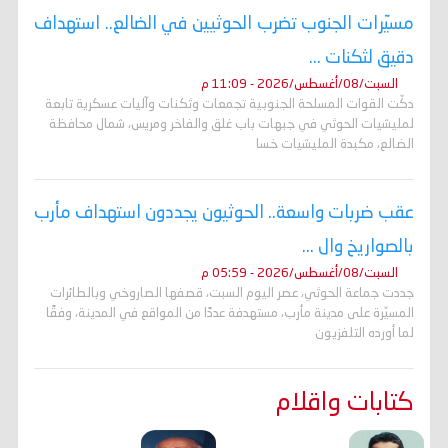
مسيّرات الجنوب تضرب الحوثيين في الضالع.. استهداف
دقيق لثكنات ...
السبت/08/أغسطس/2026 - 11:09 م
دكّت القوات المسلحة الجنوبية تجمعات وثكنات وآليات عسكرية تابعة
لمليشيات الحوثي في جبهات باب غلق والفاخر ومريس، شمال محافظة
الضالع، مكبدة المليشيات خسا
عقب ضربات واسعة.. الحوثيون يجددون استهداف مأرب
بالصواريخ وال ...
السبت/08/أغسطس/2026 - 05:59 م
جددت جماعة الحوثي، عصر اليوم السبت، قصفها الصاروخي وبالطائرات
المسيّرة على مدينة مأرب، مستهدفة عددًا من المواقع في المدينة، وفقًا
لما أورده التلفزيون
كتابات واقلام