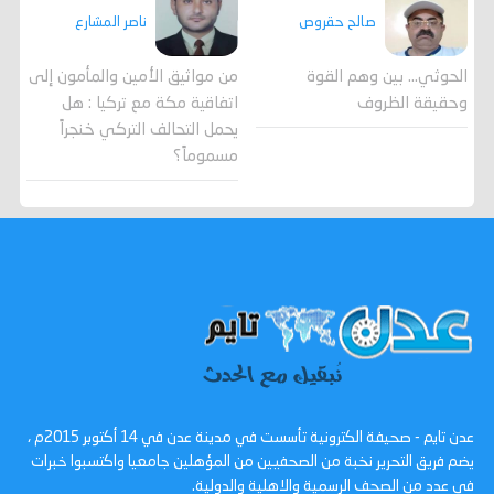
صالح حقروص
ناصر المشارع
الحوثي... بين وهم القوة
من مواثيق الأمين والمأمون إلى
وحقيقة الظروف
اتفاقية مكة مع تركيا : هل
يحمل التحالف التركي خنجراً
مسموماً؟
عدن تايم - صحيفة الكترونية تأسست في مدينة عدن في 14 أكتوبر 2015م ،
يضم فريق التحرير نخبة من الصحفيين من المؤهلين جامعيا واكتسبوا خبرات
في عدد من الصحف الرسمية والاهلية والدولية.