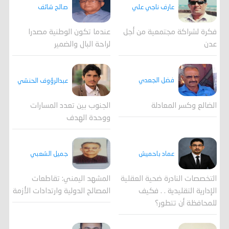
عارف ناجي علي
صالح شائف
فكرة لشراكة مجتمعية من أجل
عندما تكون الوطنية مصدرا
عدن
لراحة البال والضمير
فضل الجعدي
عبدالرؤوف الحنشي
الضالع وكسر المعادلة
الجنوب بين تعدد المسارات
ووحدة الهدف
جميل الشعبي
عماد باحميش
المشهد اليمني: تقاطعات
التخصصات النادرة ضحية العقلية
المصالح الدولية وارتدادات الأزمة
الإدارية التقليدية . . فكيف
للمحافظة أن تتطور؟